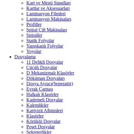
Kart ve Menü Standları
Kartlar ve Aksesuarları
Laminasyon Filmleri
Laminasyon Makinaları
Profiller
Spiral Cilt Makinaları
Spiraller
Statik Folyolar
Yapışkanlı Folyolar
Yoyolar
Dosyalama
11 Delikli Dosyalar
Çıtçıtlı Dosyalar
D Mekanizmalı Klasörler
Döküman Dosyaları
Dosya Ayracı(Seperatör)
Evrak Çantası
Halkalı Klasörler
Kademeli Dosyalar
Kalemlikler
Kartvizit Albümleri
Klasörler
Körüklü Dosyalar
Poşet Dosyalar
Sekreterlikler