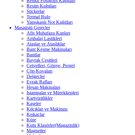
Renkli Fotokopi Kağıtları
Resim Kağıtları
Stickerlar
Termal Rulo
Yapışkanlı Not Kağıtları
Masaüstü Gereçler
Afiş Muhafaza Kapları
Ambalaj Lastikleri
Ataşlar ve Ataşlıklar
Bant Kesme Makinaları
Bantlar
Bayrak Çeşitleri
Cetvelleri, Gönye, Pergel
Çöp Kovaları
Delgeçler
Evrak Rafları
Hesap Makinaları
Istampalar ve Mürekkepleri
Kartvizitlikler
Kaşeler
Kılçıklar ve Makinası
Kıskaçlar
Küre
Kutu Klasörler(Magazinlik)
Magnetler