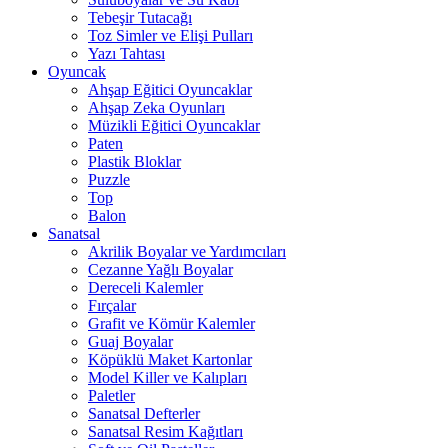
Tebeşir Tutacağı
Toz Simler ve Elişi Pulları
Yazı Tahtası
Oyuncak
Ahşap Eğitici Oyuncaklar
Ahşap Zeka Oyunları
Müzikli Eğitici Oyuncaklar
Paten
Plastik Bloklar
Puzzle
Top
Balon
Sanatsal
Akrilik Boyalar ve Yardımcıları
Cezanne Yağlı Boyalar
Dereceli Kalemler
Fırçalar
Grafit ve Kömür Kalemler
Guaj Boyalar
Köpüklü Maket Kartonlar
Model Killer ve Kalıpları
Paletler
Sanatsal Defterler
Sanatsal Resim Kağıtları