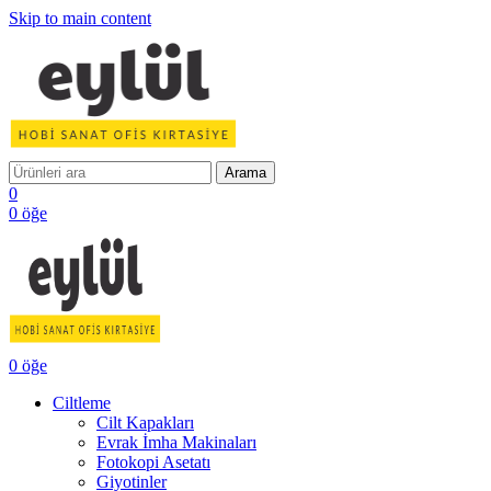
Skip to main content
Arama
0
0
öğe
0
öğe
Ciltleme
Cilt Kapakları
Evrak İmha Makinaları
Fotokopi Asetatı
Giyotinler