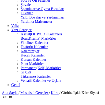
Soft ve Oil Pasteller
Şovale
Spatulalar ve Oyma Bıçakları
Tuvaller
Yağlı Boyalar ve Yardımcıları
Yardımcı Malzemeler
Valiz
Yazı Gereçleri
Asetat(OHP/CD) Kalemleri
Board(Tahta) Markörler
Fineliner Kalemler
Fosforlu Kalemler
Kalemtraşlar
Keçeli Kalemler
Kurşun Kalemler
Paint Markörler
Permanent(Koli) Markörler
Silgiler
Tükenmez Kalemler
Versatil Kalemler ve Uçları
Genel
Ana Sayfa
/
Masaüstü Gereçler
/
Küre
/
Gürbüz Işıklı Küre Siyasi
30 Cm