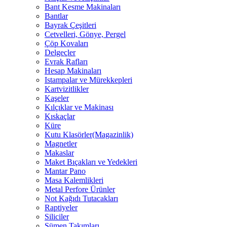
Bant Kesme Makinaları
Bantlar
Bayrak Çeşitleri
Cetvelleri, Gönye, Pergel
Çöp Kovaları
Delgeçler
Evrak Rafları
Hesap Makinaları
Istampalar ve Mürekkepleri
Kartvizitlikler
Kaşeler
Kılçıklar ve Makinası
Kıskaçlar
Küre
Kutu Klasörler(Magazinlik)
Magnetler
Makaslar
Maket Bıçakları ve Yedekleri
Mantar Pano
Masa Kalemlikleri
Metal Perfore Ürünler
Not Kağıdı Tutacakları
Raptiyeler
Siliciler
Sümen Takımları