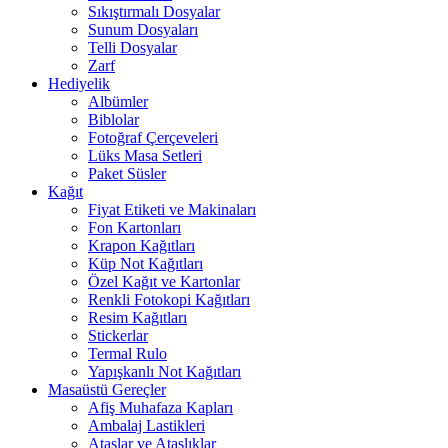
Sıkıştırmalı Dosyalar
Sunum Dosyaları
Telli Dosyalar
Zarf
Hediyelik
Albümler
Biblolar
Fotoğraf Çerçeveleri
Lüks Masa Setleri
Paket Süsler
Kağıt
Fiyat Etiketi ve Makinaları
Fon Kartonları
Krapon Kağıtları
Küp Not Kağıtları
Özel Kağıt ve Kartonlar
Renkli Fotokopi Kağıtları
Resim Kağıtları
Stickerlar
Termal Rulo
Yapışkanlı Not Kağıtları
Masaüstü Gereçler
Afiş Muhafaza Kapları
Ambalaj Lastikleri
Ataşlar ve Ataşlıklar