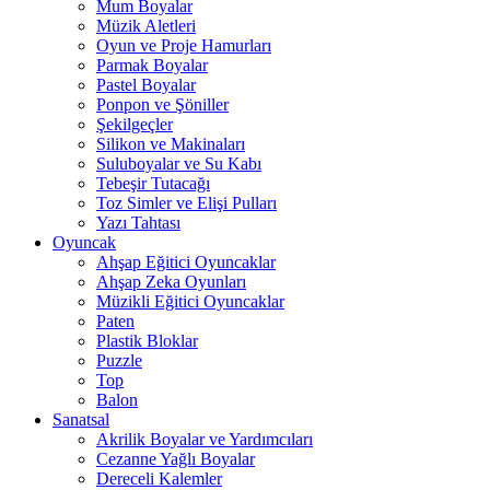
Mum Boyalar
Müzik Aletleri
Oyun ve Proje Hamurları
Parmak Boyalar
Pastel Boyalar
Ponpon ve Şöniller
Şekilgeçler
Silikon ve Makinaları
Suluboyalar ve Su Kabı
Tebeşir Tutacağı
Toz Simler ve Elişi Pulları
Yazı Tahtası
Oyuncak
Ahşap Eğitici Oyuncaklar
Ahşap Zeka Oyunları
Müzikli Eğitici Oyuncaklar
Paten
Plastik Bloklar
Puzzle
Top
Balon
Sanatsal
Akrilik Boyalar ve Yardımcıları
Cezanne Yağlı Boyalar
Dereceli Kalemler