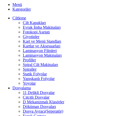
Menü
Kategoriler
Ciltleme
Cilt Kapakları
Evrak İmha Makinaları
Fotokopi Asetatı
Giyotinler
Kart ve Menü Standları
Kartlar ve Aksesuarları
Laminasyon Filmleri
Laminasyon Makinaları
Profiller
Spiral Cilt Makinaları
Spiraller
Statik Folyolar
Yapışkanlı Folyolar
Yoyolar
Dosyalama
11 Delikli Dosyalar
Çıtçıtlı Dosyalar
D Mekanizmalı Klasörler
Döküman Dosyaları
Dosya Ayracı(Seperatör)
Evrak Çantası