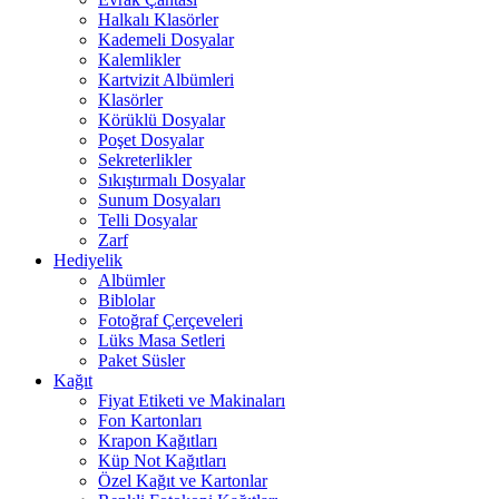
Halkalı Klasörler
Kademeli Dosyalar
Kalemlikler
Kartvizit Albümleri
Klasörler
Körüklü Dosyalar
Poşet Dosyalar
Sekreterlikler
Sıkıştırmalı Dosyalar
Sunum Dosyaları
Telli Dosyalar
Zarf
Hediyelik
Albümler
Biblolar
Fotoğraf Çerçeveleri
Lüks Masa Setleri
Paket Süsler
Kağıt
Fiyat Etiketi ve Makinaları
Fon Kartonları
Krapon Kağıtları
Küp Not Kağıtları
Özel Kağıt ve Kartonlar