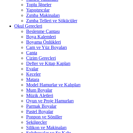
Toplu İğneler
Yapıştırıcılar
Zımba Makinaları
Zımba Telleri ve Sökücüler
Okul Gereçleri
Beslenme Çantası
Boya Kalemleri
Boyama Önlükleri
Cam ve Yüz Boyaları
Çanta
Çizim Gereçleri
Defter ve Kitap Kapları
Evalar
Keçeler
Matara
Model Hamurlar ve Kalıpları
Mum Boyalar
Müzik Aletleri
Oyun ve Proje Hamurları
Parmak Boyalar
Pastel Boyalar
Ponpon ve Şöniller
Şekilgeçler
Silikon ve Makinaları
Suluboyalar ve Su Kabı