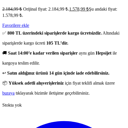
2.184,99
₺
Orijinal fiyat: 2.184,99 ₺.
1.578,99
₺
Şu andaki fiyat:
1.578,99 ₺.
Favorilere ekle
✅
800 TL üzerindeki siparişlerde kargo ücretsizdir.
Altındaki
siparişlerde kargo ücreti
105 TL’dir.
🚚
Saat 14:00’e kadar verilen siparişler
aynı gün
Hepsijet
ile
kargoya teslim edilir.
↩️
Satın aldığınız ürünü 14 gün içinde iade edebilirsiniz.
📦
Yüksek adetli alışverişleriniz
için fiyat teklifi almak üzere
buraya
tıklayarak bizimle iletişime geçebilirsiniz.
Stokta yok