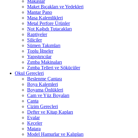
Makaslar
Maket Bıçakları ve Yedekleri
Mantar Pano
Masa Kalemlikleri
Metal Perfore Ürünler
Not Kağıdı Tutacakları
Raptiyeler
Siliciler
Sümen Takımları
Toplu İğneler
Yapıştırıcılar
Zımba Makinaları
Zımba Telleri ve Sökücüler
Okul Gereçleri
Beslenme Çantası
Boya Kalemleri
Boyama Önlükleri
Cam ve Yüz Boyaları
Çanta
Çizim Gereçleri
Defter ve Kitap Kapları
Evalar
Keçeler
Matara
Model Hamurlar ve Kalıpları