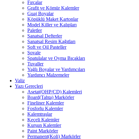
Fırçalar
Grafit ve Kömür Kalemler
Guaj Boyalar
Köpüklü Maket Kartonlar
Model Killer ve Kalıpları
Paletler
Sanatsal Defterler
Sanatsal Resim Kağıtları
Soft ve Oil Pasteller
Şovale
Spatulalar ve Oyma Bıçakları
Tuvaller
Yağlı Boyalar ve Yardımcıları
Yardımcı Malzemeler
Valiz
Yazı Gereçleri
Asetat(OHP/CD) Kalemleri
Board(Tahta) Markörler
Fineliner Kalemler
Fosforlu Kalemler
Kalemtraşlar
Keçeli Kalemler
Kurşun Kalemler
Paint Markörler
Permanent(Koli) Markörler