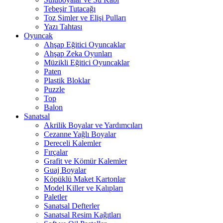
Tebeşir Tutacağı
Toz Simler ve Elişi Pulları
Yazı Tahtası
Oyuncak
Ahşap Eğitici Oyuncaklar
Ahşap Zeka Oyunları
Müzikli Eğitici Oyuncaklar
Paten
Plastik Bloklar
Puzzle
Top
Balon
Sanatsal
Akrilik Boyalar ve Yardımcıları
Cezanne Yağlı Boyalar
Dereceli Kalemler
Fırçalar
Grafit ve Kömür Kalemler
Guaj Boyalar
Köpüklü Maket Kartonlar
Model Killer ve Kalıpları
Paletler
Sanatsal Defterler
Sanatsal Resim Kağıtları