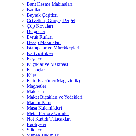
Bant Kesme Makinaları
Bantlar
Bayrak Çeşitleri
Cetvelleri, Gönye, Pergel
Çöp Kovaları
Delgeçler
Evrak Rafları
Hesap Makinaları
Istampalar ve Mürekkepleri
Kartvizitlikler
Kaşeler
Kılçıklar ve Makinası
Kıskaçlar
Küre
Kutu Klasörler(Magazinlik)
Magnetler
Makaslar
Maket Bıçakları ve Yedekleri
Mantar Pano
Masa Kalemlikleri
Metal Perfore Ürünler
Not Kağıdı Tutacakları
Raptiyeler
Siliciler
Sümen Takımları