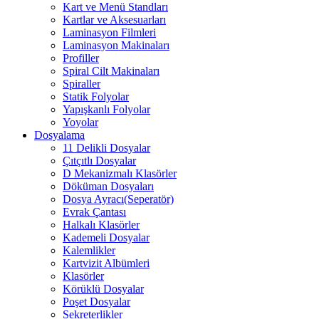
Kart ve Menü Standları
Kartlar ve Aksesuarları
Laminasyon Filmleri
Laminasyon Makinaları
Profiller
Spiral Cilt Makinaları
Spiraller
Statik Folyolar
Yapışkanlı Folyolar
Yoyolar
Dosyalama
11 Delikli Dosyalar
Çıtçıtlı Dosyalar
D Mekanizmalı Klasörler
Döküman Dosyaları
Dosya Ayracı(Seperatör)
Evrak Çantası
Halkalı Klasörler
Kademeli Dosyalar
Kalemlikler
Kartvizit Albümleri
Klasörler
Körüklü Dosyalar
Poşet Dosyalar
Sekreterlikler