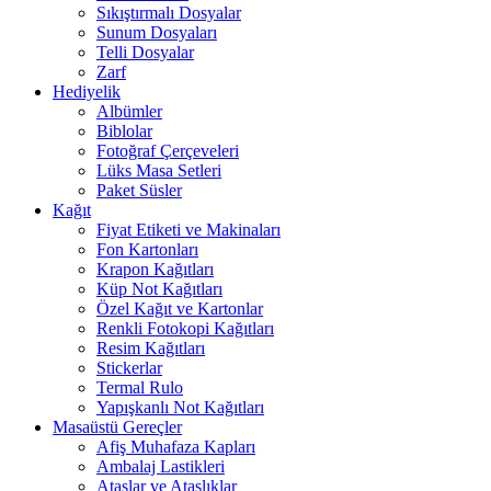
Sıkıştırmalı Dosyalar
Sunum Dosyaları
Telli Dosyalar
Zarf
Hediyelik
Albümler
Biblolar
Fotoğraf Çerçeveleri
Lüks Masa Setleri
Paket Süsler
Kağıt
Fiyat Etiketi ve Makinaları
Fon Kartonları
Krapon Kağıtları
Küp Not Kağıtları
Özel Kağıt ve Kartonlar
Renkli Fotokopi Kağıtları
Resim Kağıtları
Stickerlar
Termal Rulo
Yapışkanlı Not Kağıtları
Masaüstü Gereçler
Afiş Muhafaza Kapları
Ambalaj Lastikleri
Ataşlar ve Ataşlıklar