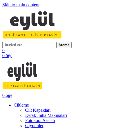
Skip to main content
Arama
0
0
öğe
0
öğe
Ciltleme
Cilt Kapakları
Evrak İmha Makinaları
Fotokopi Asetatı
Giyotinler