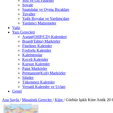
Soft ve Oil Pasteller
Şovale
Spatulalar ve Oyma Bıçakları
Tuvaller
Yağlı Boyalar ve Yardımcıları
Yardımcı Malzemeler
Valiz
Yazı Gereçleri
Asetat(OHP/CD) Kalemleri
Board(Tahta) Markörler
Fineliner Kalemler
Fosforlu Kalemler
Kalemtraşlar
Keçeli Kalemler
Kurşun Kalemler
Paint Markörler
Permanent(Koli) Markörler
Silgiler
Tükenmez Kalemler
Versatil Kalemler ve Uçları
Genel
Ana Sayfa
/
Masaüstü Gereçler
/
Küre
/
Gürbüz Işıklı Küre Antik 20