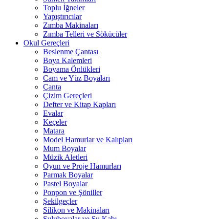
Toplu İğneler
Yapıştırıcılar
Zımba Makinaları
Zımba Telleri ve Sökücüler
Okul Gereçleri
Beslenme Çantası
Boya Kalemleri
Boyama Önlükleri
Cam ve Yüz Boyaları
Çanta
Çizim Gereçleri
Defter ve Kitap Kapları
Evalar
Keçeler
Matara
Model Hamurlar ve Kalıpları
Mum Boyalar
Müzik Aletleri
Oyun ve Proje Hamurları
Parmak Boyalar
Pastel Boyalar
Ponpon ve Şöniller
Şekilgeçler
Silikon ve Makinaları
Suluboyalar ve Su Kabı