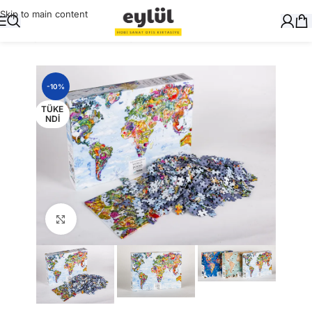
Skip to main content
Ana Sayfa
/
Masaüstü Gereçler
/
Küre
-10%
TÜKE
NDI
Büyütmek için tıklayın