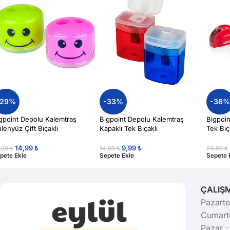
-29%
-33%
-36
gpoint Depolu Kalemtraş
Bigpoint Depolu Kalemtraş
Bigpoi
lenyüz Çift Bıçaklı
Kapaklı Tek Bıçaklı
Tek Bıç
14,99
₺
9,99
₺
,99
₺
14,99
₺
24,99
₺
pete Ekle
Sepete Ekle
Sepete 
ÇALIŞ
Pazarte
Cumarte
Pazar :