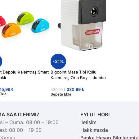
%
-31%
nt Depolu Kalemtraş Smart
Bigpoint Masa Tipi Kollu
aklı
Kalemtraş Orta Boy + Jumbo
Açar Beyaz
15,99
₺
330,99
₺
480,99
₺
Ekle
Sepete Ekle
MA SAATLERİMİZ
EYLÜL HOBİ
si – Cuma: 08:00 – 19:00
İletişim
si: 08:00 – 19:00
Hakkımızda
 Kapalı
Banka Hesap Bilgilerimiz