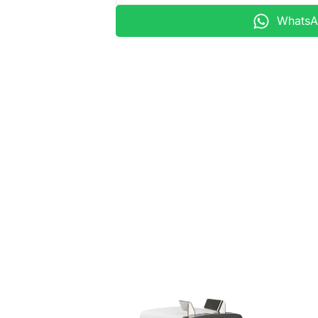
WhatsAp