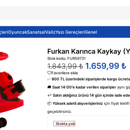
leri
Oyuncak
Sanatsal
Valiz
Yazı Gereçleri
Genel
(Yeni Nesil Kaykay) Kırmızı
Furkan Karınca Kaykay (Y
Stok kodu:
FUR59731
1.659,99
₺
1.843,99
₺
Favorilere ekle
✅
800 TL üzerindeki siparişlerde kargo ücretsi
🚚
Saat 14:00’e kadar verilen siparişler
aynı g
↩️
Satın aldığınız ürünü 14 gün içinde iade edeb
📦
Yüksek adetli alışverişleriniz
için fiyat tekli
geçebilirsiniz.
Stokta yok