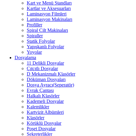
Kart ve Menü Standları
Kartlar ve Aksesuarları
Laminasyon Filmleri
Laminasyon Makinaları
Profiller
Spiral Cilt Makinaları
Spiraller
Statik Folyolar
Yapışkanlı Folyolar
Yoyolar
Dosyalama
11 Delikli Dosyalar
Çıtçıtlı Dosyalar
D Mekanizmalı Klasörler
Döküman Dosyaları
Dosya Ayracı(Seperatör)
Evrak Çantası
Halkalı Klasörler
Kademeli Dosyalar
Kalemlikler
Kartvizit Albümleri
Klasörler
Körüklü Dosyalar
Poşet Dosyalar
Sekreterlikler