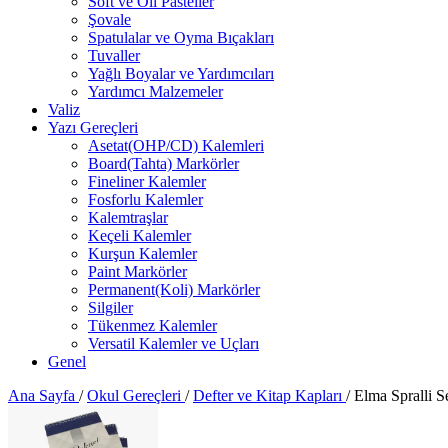
Soft ve Oil Pasteller
Şovale
Spatulalar ve Oyma Bıçakları
Tuvaller
Yağlı Boyalar ve Yardımcıları
Yardımcı Malzemeler
Valiz
Yazı Gereçleri
Asetat(OHP/CD) Kalemleri
Board(Tahta) Markörler
Fineliner Kalemler
Fosforlu Kalemler
Kalemtraşlar
Keçeli Kalemler
Kurşun Kalemler
Paint Markörler
Permanent(Koli) Markörler
Silgiler
Tükenmez Kalemler
Versatil Kalemler ve Uçları
Genel
Ana Sayfa
/
Okul Gereçleri
/
Defter ve Kitap Kapları
/
Elma Spralli S