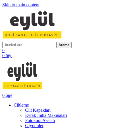
Skip to main content
Arama
0
0
öğe
0
öğe
Ciltleme
Cilt Kapakları
Evrak İmha Makinaları
Fotokopi Asetatı
Giyotinler