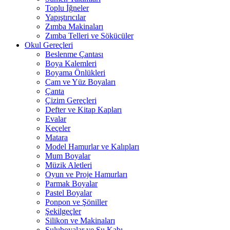
Toplu İğneler
Yapıştırıcılar
Zımba Makinaları
Zımba Telleri ve Sökücüler
Okul Gereçleri
Beslenme Çantası
Boya Kalemleri
Boyama Önlükleri
Cam ve Yüz Boyaları
Çanta
Çizim Gereçleri
Defter ve Kitap Kapları
Evalar
Keçeler
Matara
Model Hamurlar ve Kalıpları
Mum Boyalar
Müzik Aletleri
Oyun ve Proje Hamurları
Parmak Boyalar
Pastel Boyalar
Ponpon ve Şöniller
Şekilgeçler
Silikon ve Makinaları
Suluboyalar ve Su Kabı