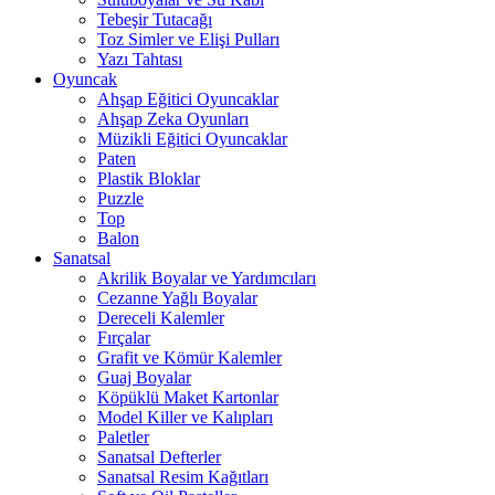
Tebeşir Tutacağı
Toz Simler ve Elişi Pulları
Yazı Tahtası
Oyuncak
Ahşap Eğitici Oyuncaklar
Ahşap Zeka Oyunları
Müzikli Eğitici Oyuncaklar
Paten
Plastik Bloklar
Puzzle
Top
Balon
Sanatsal
Akrilik Boyalar ve Yardımcıları
Cezanne Yağlı Boyalar
Dereceli Kalemler
Fırçalar
Grafit ve Kömür Kalemler
Guaj Boyalar
Köpüklü Maket Kartonlar
Model Killer ve Kalıpları
Paletler
Sanatsal Defterler
Sanatsal Resim Kağıtları