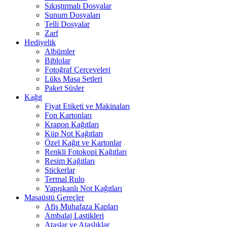
Sıkıştırmalı Dosyalar
Sunum Dosyaları
Telli Dosyalar
Zarf
Hediyelik
Albümler
Biblolar
Fotoğraf Çerçeveleri
Lüks Masa Setleri
Paket Süsler
Kağıt
Fiyat Etiketi ve Makinaları
Fon Kartonları
Krapon Kağıtları
Küp Not Kağıtları
Özel Kağıt ve Kartonlar
Renkli Fotokopi Kağıtları
Resim Kağıtları
Stickerlar
Termal Rulo
Yapışkanlı Not Kağıtları
Masaüstü Gereçler
Afiş Muhafaza Kapları
Ambalaj Lastikleri
Ataşlar ve Ataşlıklar