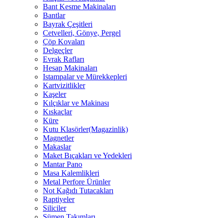
Bant Kesme Makinaları
Bantlar
Bayrak Çeşitleri
Cetvelleri, Gönye, Pergel
Çöp Kovaları
Delgeçler
Evrak Rafları
Hesap Makinaları
Istampalar ve Mürekkepleri
Kartvizitlikler
Kaşeler
Kılçıklar ve Makinası
Kıskaçlar
Küre
Kutu Klasörler(Magazinlik)
Magnetler
Makaslar
Maket Bıçakları ve Yedekleri
Mantar Pano
Masa Kalemlikleri
Metal Perfore Ürünler
Not Kağıdı Tutacakları
Raptiyeler
Siliciler
Sümen Takımları