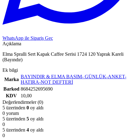
WhatsApp ile Sipariş Geç
Açıklama
Elma Spralli Sert Kapak Caffee Serisi 1724 120 Yaprak Kareli
(Bayındır)
Ek bilgi
BAYINDIR & ELMA BASIM- GÜNLÜK-ANKET-
Marka
HATIRA-NOT DEFTERİ
Barkod
8684252695690
KDV
10,00
Değerlendirmeler (0)
5 üzerinden
0
oy aldı
0 yorum
5 üzerinden
5
oy aldı
0
5 üzerinden
4
oy aldı
0