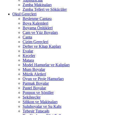
Yapıştırıcılar
Zımba Makinaları
Zımba Telleri ve Sökücüler
Okul Gereçleri
Beslenme Çantası
Boya Kalemleri
Boyama Önlükleri
Cam ve Yüz Boyaları
Çanta
Çizim Gereçleri
Defter ve Kitap Kapları
Evalar
Keçeler
Matara
Model Hamurlar ve Kalıpları
Mum Boyalar
Müzik Aletleri
Oyun ve Proje Hamurları
Parmak Boyalar
Pastel Boyalar
Ponpon ve Şöniller
Şekilgeçler
Silikon ve Makinaları
Suluboyalar ve Su Kabı
Tebeşir Tutacağı