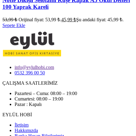
Notte Dikişli Selofanlı Kuşe Kapak A5 Okul Defteri
100 Yaprak Kareli
53,99
₺
Orijinal fiyat: 53,99 ₺.
45,99
₺
Şu andaki fiyat: 45,99 ₺.
Sepete Ekle
info@eylulhobi.com
0532 396 00 50
ÇALIŞMA SAATLERİMİZ
Pazartesi – Cuma: 08:00 – 19:00
Cumartesi: 08:00 – 19:00
Pazar : Kapalı
EYLÜL HOBİ
İletişim
Hakkımızda
Banka Hesap Bilgilerimiz