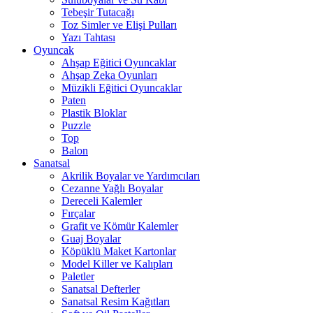
Tebeşir Tutacağı
Toz Simler ve Elişi Pulları
Yazı Tahtası
Oyuncak
Ahşap Eğitici Oyuncaklar
Ahşap Zeka Oyunları
Müzikli Eğitici Oyuncaklar
Paten
Plastik Bloklar
Puzzle
Top
Balon
Sanatsal
Akrilik Boyalar ve Yardımcıları
Cezanne Yağlı Boyalar
Dereceli Kalemler
Fırçalar
Grafit ve Kömür Kalemler
Guaj Boyalar
Köpüklü Maket Kartonlar
Model Killer ve Kalıpları
Paletler
Sanatsal Defterler
Sanatsal Resim Kağıtları