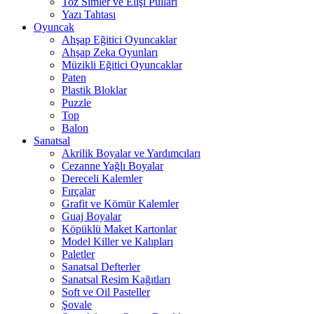
Toz Simler ve Elişi Pulları
Yazı Tahtası
Oyuncak
Ahşap Eğitici Oyuncaklar
Ahşap Zeka Oyunları
Müzikli Eğitici Oyuncaklar
Paten
Plastik Bloklar
Puzzle
Top
Balon
Sanatsal
Akrilik Boyalar ve Yardımcıları
Cezanne Yağlı Boyalar
Dereceli Kalemler
Fırçalar
Grafit ve Kömür Kalemler
Guaj Boyalar
Köpüklü Maket Kartonlar
Model Killer ve Kalıpları
Paletler
Sanatsal Defterler
Sanatsal Resim Kağıtları
Soft ve Oil Pasteller
Şovale