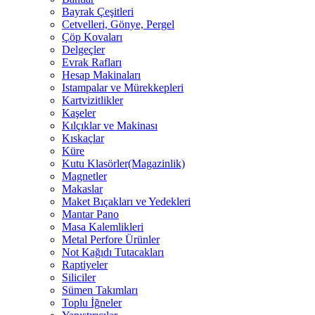
Bayrak Çeşitleri
Cetvelleri, Gönye, Pergel
Çöp Kovaları
Delgeçler
Evrak Rafları
Hesap Makinaları
Istampalar ve Mürekkepleri
Kartvizitlikler
Kaşeler
Kılçıklar ve Makinası
Kıskaçlar
Küre
Kutu Klasörler(Magazinlik)
Magnetler
Makaslar
Maket Bıçakları ve Yedekleri
Mantar Pano
Masa Kalemlikleri
Metal Perfore Ürünler
Not Kağıdı Tutacakları
Raptiyeler
Siliciler
Sümen Takımları
Toplu İğneler