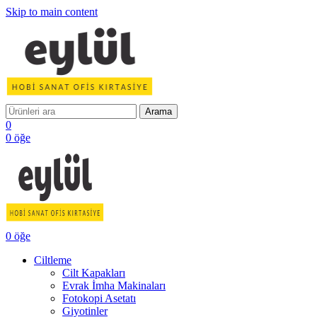
Skip to main content
Arama
0
0
öğe
0
öğe
Ciltleme
Cilt Kapakları
Evrak İmha Makinaları
Fotokopi Asetatı
Giyotinler