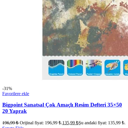
-31%
Favorilere ekle
Bigpoint Sanatsal Çok Amaçlı Resim Defteri 35×50
20 Yaprak
196,99
₺
Orijinal fiyat: 196,99 ₺.
135,99
₺
Şu andaki fiyat: 135,99 ₺.