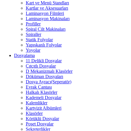
Kart ve Menü Standları
Kartlar ve Aksesuarları
Laminasyon Filmleri
Laminasyon Makinaları
Profiller
Spiral Cilt Makinaları
Spiraller
Statik Folyolar
Yapışkanlı Folyolar
Yoyolar
Dosyalama
11 Delikli Dosyalar
Çıtçıtlı Dosyalar
D Mekanizmalı Klasörler
Döküman Dosyaları
Dosya Ayracı(Seperatör)
Evrak Çantası
Halkalı Klasörler
Kademeli Dosyalar
Kalemlikler
Kartvizit Albümleri
Klasörler
Körüklü Dosyalar
Poşet Dosyalar
Sekreterlikler