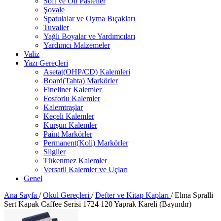
Soft ve Oil Pasteller
Şovale
Spatulalar ve Oyma Bıçakları
Tuvaller
Yağlı Boyalar ve Yardımcıları
Yardımcı Malzemeler
Valiz
Yazı Gereçleri
Asetat(OHP/CD) Kalemleri
Board(Tahta) Markörler
Fineliner Kalemler
Fosforlu Kalemler
Kalemtraşlar
Keçeli Kalemler
Kurşun Kalemler
Paint Markörler
Permanent(Koli) Markörler
Silgiler
Tükenmez Kalemler
Versatil Kalemler ve Uçları
Genel
Ana Sayfa
/
Okul Gereçleri
/
Defter ve Kitap Kapları
/
Elma Spralli
Sert Kapak Caffee Serisi 1724 120 Yaprak Kareli (Bayındır)