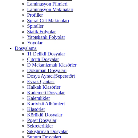
Laminasyon Filmleri
Laminasyon Makinaları
Profiller
Spiral Cilt Makinaları
Spiraller
Statik Folyolar
Yapışkanlı Folyolar
Yoyolar
Dosyalama
11 Delikli Dosyalar
Çıtçıtlı Dosyalar
D Mekanizmalı Klasörler
Döküman Dosyaları
Dosya Ayracı(Seperatör)
Evrak Çantası
Halkalı Klasörler
Kademeli Dosyalar
Kalemlikler
Kartvizit Albümleri
Klasörler
Körüklü Dosyalar
Poşet Dosyalar
Sekreterlikler
Sıkıştırmalı Dosyalar
Sunum Dosyaları