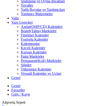
Spatulalar ve Oyma Bıçakları
Tuvaller
Yağlı Boyalar ve Yardımcıları
Yardımcı Malzemeler
Valiz
Yazı Gereçleri
Asetat(OHP/CD) Kalemleri
Board(Tahta) Markörler
Fineliner Kalemler
Fosforlu Kalemler
Kalemtraşlar
Keçeli Kalemler
Kurşun Kalemler
Paint Markörler
Permanent(Koli) Markörler
Silgiler
Tükenmez Kalemler
Versatil Kalemler ve Uçları
Genel
Genel
Favoriler
Giriş / Kayıt
Alışveriş Sepeti