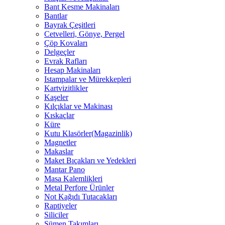
Bant Kesme Makinaları
Bantlar
Bayrak Çeşitleri
Cetvelleri, Gönye, Pergel
Çöp Kovaları
Delgeçler
Evrak Rafları
Hesap Makinaları
Istampalar ve Mürekkepleri
Kartvizitlikler
Kaşeler
Kılçıklar ve Makinası
Kıskaçlar
Küre
Kutu Klasörler(Magazinlik)
Magnetler
Makaslar
Maket Bıçakları ve Yedekleri
Mantar Pano
Masa Kalemlikleri
Metal Perfore Ürünler
Not Kağıdı Tutacakları
Raptiyeler
Siliciler
Sümen Takımları