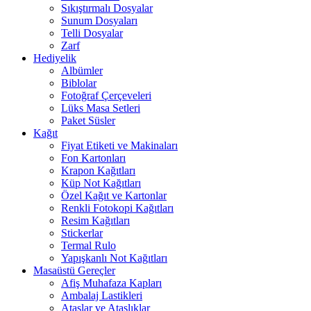
Sıkıştırmalı Dosyalar
Sunum Dosyaları
Telli Dosyalar
Zarf
Hediyelik
Albümler
Biblolar
Fotoğraf Çerçeveleri
Lüks Masa Setleri
Paket Süsler
Kağıt
Fiyat Etiketi ve Makinaları
Fon Kartonları
Krapon Kağıtları
Küp Not Kağıtları
Özel Kağıt ve Kartonlar
Renkli Fotokopi Kağıtları
Resim Kağıtları
Stickerlar
Termal Rulo
Yapışkanlı Not Kağıtları
Masaüstü Gereçler
Afiş Muhafaza Kapları
Ambalaj Lastikleri
Ataşlar ve Ataşlıklar