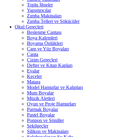
Toplu İğneler
Yapıştırıcılar
Zımba Makinaları
Zımba Telleri ve Sökücüler
Okul Gereçleri
Beslenme Çantası
Boya Kalemleri
Boyama Önlükleri
Cam ve Yüz Boyaları
Çanta
Çizim Gereçleri
Defter ve Kitap Kapları
Evalar
Keçeler
Matara
Model Hamurlar ve Kalıpları
Mum Boyalar
Müzik Aletleri
Oyun ve Proje Hamurları
Parmak Boyalar
Pastel Boyalar
Ponpon ve Şöniller
Şekilgeçler
Silikon ve Makinaları
Suluboyalar ve Su Kabı