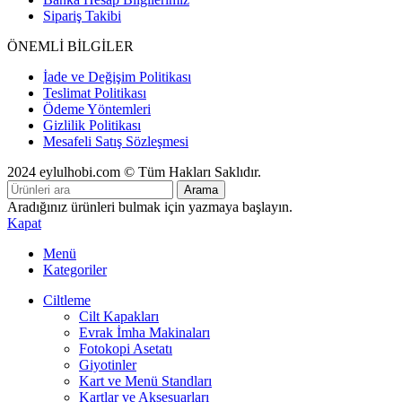
Sipariş Takibi
ÖNEMLİ BİLGİLER
İade ve Değişim Politikası
Teslimat Politikası
Ödeme Yöntemleri
Gizlilik Politikası
Mesafeli Satış Sözleşmesi
2024 eylulhobi.com © Tüm Hakları Saklıdır.
Arama
Aradığınız ürünleri bulmak için yazmaya başlayın.
Kapat
Menü
Kategoriler
Ciltleme
Cilt Kapakları
Evrak İmha Makinaları
Fotokopi Asetatı
Giyotinler
Kart ve Menü Standları
Kartlar ve Aksesuarları