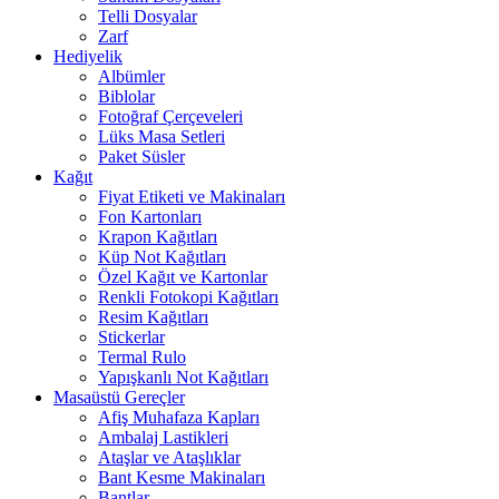
Telli Dosyalar
Zarf
Hediyelik
Albümler
Biblolar
Fotoğraf Çerçeveleri
Lüks Masa Setleri
Paket Süsler
Kağıt
Fiyat Etiketi ve Makinaları
Fon Kartonları
Krapon Kağıtları
Küp Not Kağıtları
Özel Kağıt ve Kartonlar
Renkli Fotokopi Kağıtları
Resim Kağıtları
Stickerlar
Termal Rulo
Yapışkanlı Not Kağıtları
Masaüstü Gereçler
Afiş Muhafaza Kapları
Ambalaj Lastikleri
Ataşlar ve Ataşlıklar
Bant Kesme Makinaları
Bantlar