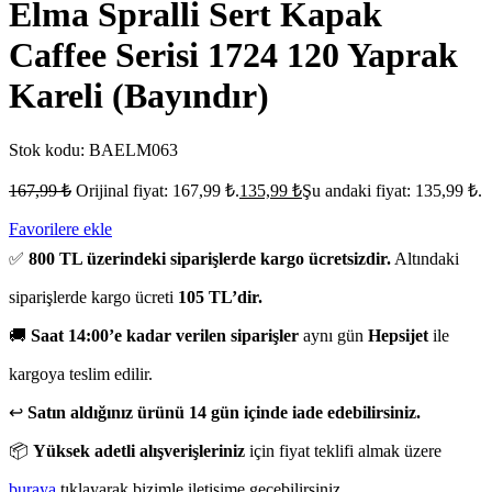
Elma Spralli Sert Kapak
Caffee Serisi 1724 120 Yaprak
Kareli (Bayındır)
Stok kodu:
BAELM063
167,99
₺
Orijinal fiyat: 167,99 ₺.
135,99
₺
Şu andaki fiyat: 135,99 ₺.
Favorilere ekle
✅
800 TL üzerindeki siparişlerde kargo ücretsizdir.
Altındaki
siparişlerde kargo ücreti
105 TL’dir.
🚚
Saat 14:00’e kadar verilen siparişler
aynı gün
Hepsijet
ile
kargoya teslim edilir.
↩️
Satın aldığınız ürünü 14 gün içinde iade edebilirsiniz.
📦
Yüksek adetli alışverişleriniz
için fiyat teklifi almak üzere
buraya
tıklayarak bizimle iletişime geçebilirsiniz.