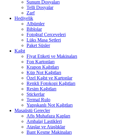
Sunum Dosyaları
Telli Dosyalar
Zarf
Hediyelik
Albümler
Biblolar
Fotoğraf Çerçeveleri
Lüks Masa Setleri
Paket Süsler
Kağıt
Fiyat Etiketi ve Makinaları
Fon Kartonları
Krapon Kağıtları
Küp Not Kağıtları
Özel Kağıt ve Kartonlar
Renkli Fotokopi Kağıtları
Resim Kağıtları
Stickerlar
Termal Rulo
Yapışkanlı Not Kağıtları
Masaüstü Gereçler
Afiş Muhafaza Kapları
Ambalaj Lastikleri
Ataşlar ve Ataşlıklar
Bant Kesme Makinaları