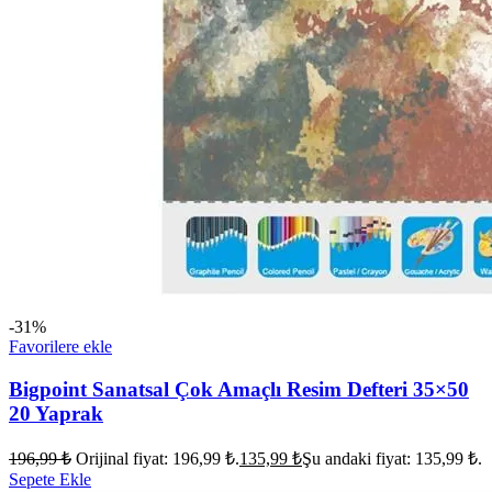
-31%
Favorilere ekle
Bigpoint Sanatsal Çok Amaçlı Resim Defteri 35×50
20 Yaprak
196,99
₺
Orijinal fiyat: 196,99 ₺.
135,99
₺
Şu andaki fiyat: 135,99 ₺.
Sepete Ekle