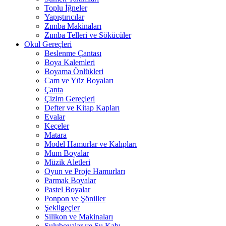
Toplu İğneler
Yapıştırıcılar
Zımba Makinaları
Zımba Telleri ve Sökücüler
Okul Gereçleri
Beslenme Çantası
Boya Kalemleri
Boyama Önlükleri
Cam ve Yüz Boyaları
Çanta
Çizim Gereçleri
Defter ve Kitap Kapları
Evalar
Keçeler
Matara
Model Hamurlar ve Kalıpları
Mum Boyalar
Müzik Aletleri
Oyun ve Proje Hamurları
Parmak Boyalar
Pastel Boyalar
Ponpon ve Şöniller
Şekilgeçler
Silikon ve Makinaları
Suluboyalar ve Su Kabı