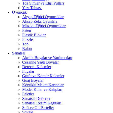
Toz Simler ve Elişi Pulları
Yazı Tahtası
Oyuncak
Ahşap Eğitici Oyuncaklar
Ahşap Zeka Oyunları
Müzikli Eğitici Oyuncaklar
Paten
Plastik Bloklar
Puzzle
Top
Balon
Sanatsal
Akrilik Boyalar ve Yardımcıları
Cezanne Yağlı Boyalar
Dereceli Kalemler
Fırçalar
Grafit ve Kömür Kalemler
Guaj Boyalar
Köpüklü Maket Kartonlar
Model Killer ve Kalıpları
Paletler
Sanatsal Defterler
Sanatsal Resim Kağıtları
Soft ve Oil Pasteller
Şovale