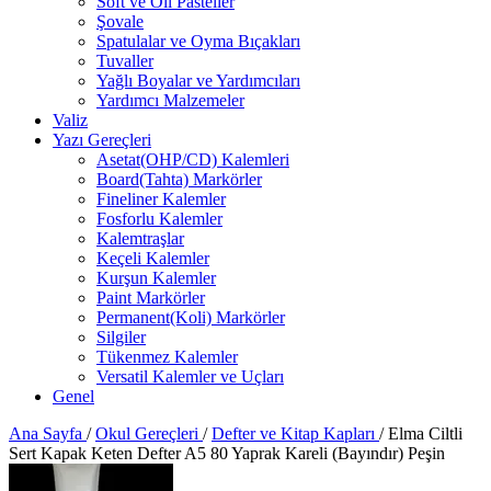
Soft ve Oil Pasteller
Şovale
Spatulalar ve Oyma Bıçakları
Tuvaller
Yağlı Boyalar ve Yardımcıları
Yardımcı Malzemeler
Valiz
Yazı Gereçleri
Asetat(OHP/CD) Kalemleri
Board(Tahta) Markörler
Fineliner Kalemler
Fosforlu Kalemler
Kalemtraşlar
Keçeli Kalemler
Kurşun Kalemler
Paint Markörler
Permanent(Koli) Markörler
Silgiler
Tükenmez Kalemler
Versatil Kalemler ve Uçları
Genel
Ana Sayfa
/
Okul Gereçleri
/
Defter ve Kitap Kapları
/
Elma Ciltli
Sert Kapak Keten Defter A5 80 Yaprak Kareli (Bayındır) Peşin