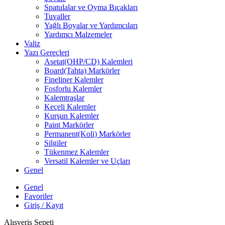
Spatulalar ve Oyma Bıçakları
Tuvaller
Yağlı Boyalar ve Yardımcıları
Yardımcı Malzemeler
Valiz
Yazı Gereçleri
Asetat(OHP/CD) Kalemleri
Board(Tahta) Markörler
Fineliner Kalemler
Fosforlu Kalemler
Kalemtraşlar
Keçeli Kalemler
Kurşun Kalemler
Paint Markörler
Permanent(Koli) Markörler
Silgiler
Tükenmez Kalemler
Versatil Kalemler ve Uçları
Genel
Genel
Favoriler
Giriş / Kayıt
Alışveriş Sepeti