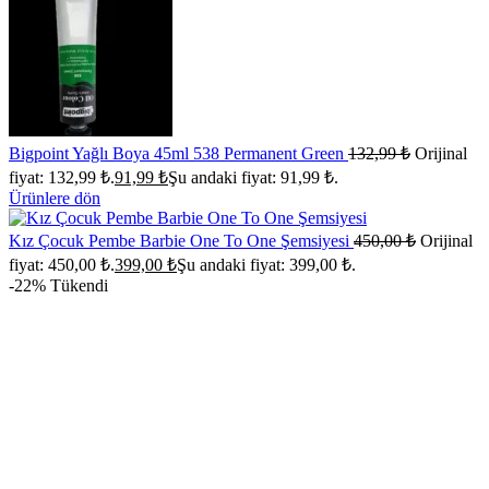
Bigpoint Yağlı Boya 45ml 538 Permanent Green
132,99
₺
Orijinal
fiyat: 132,99 ₺.
91,99
₺
Şu andaki fiyat: 91,99 ₺.
Ürünlere dön
Kız Çocuk Pembe Barbie One To One Şemsiyesi
450,00
₺
Orijinal
fiyat: 450,00 ₺.
399,00
₺
Şu andaki fiyat: 399,00 ₺.
-22%
Tükendi