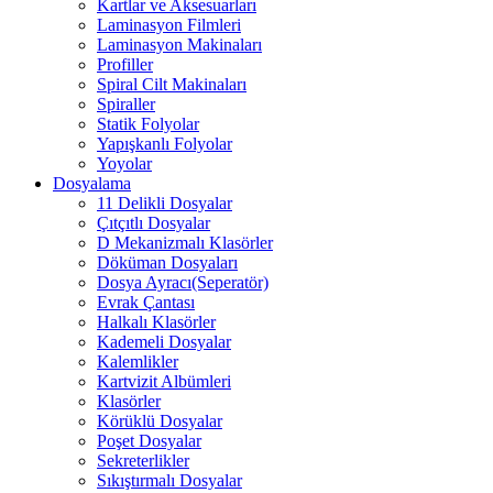
Kartlar ve Aksesuarları
Laminasyon Filmleri
Laminasyon Makinaları
Profiller
Spiral Cilt Makinaları
Spiraller
Statik Folyolar
Yapışkanlı Folyolar
Yoyolar
Dosyalama
11 Delikli Dosyalar
Çıtçıtlı Dosyalar
D Mekanizmalı Klasörler
Döküman Dosyaları
Dosya Ayracı(Seperatör)
Evrak Çantası
Halkalı Klasörler
Kademeli Dosyalar
Kalemlikler
Kartvizit Albümleri
Klasörler
Körüklü Dosyalar
Poşet Dosyalar
Sekreterlikler
Sıkıştırmalı Dosyalar