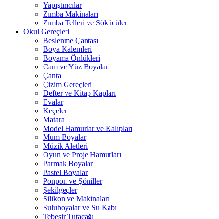
Yapıştırıcılar
Zımba Makinaları
Zımba Telleri ve Sökücüler
Okul Gereçleri
Beslenme Çantası
Boya Kalemleri
Boyama Önlükleri
Cam ve Yüz Boyaları
Çanta
Çizim Gereçleri
Defter ve Kitap Kapları
Evalar
Keçeler
Matara
Model Hamurlar ve Kalıpları
Mum Boyalar
Müzik Aletleri
Oyun ve Proje Hamurları
Parmak Boyalar
Pastel Boyalar
Ponpon ve Şöniller
Şekilgeçler
Silikon ve Makinaları
Suluboyalar ve Su Kabı
Tebeşir Tutacağı