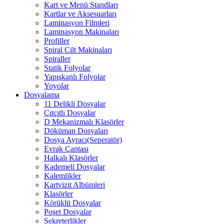
Kart ve Menü Standları
Kartlar ve Aksesuarları
Laminasyon Filmleri
Laminasyon Makinaları
Profiller
Spiral Cilt Makinaları
Spiraller
Statik Folyolar
Yapışkanlı Folyolar
Yoyolar
Dosyalama
11 Delikli Dosyalar
Çıtçıtlı Dosyalar
D Mekanizmalı Klasörler
Döküman Dosyaları
Dosya Ayracı(Seperatör)
Evrak Çantası
Halkalı Klasörler
Kademeli Dosyalar
Kalemlikler
Kartvizit Albümleri
Klasörler
Körüklü Dosyalar
Poşet Dosyalar
Sekreterlikler