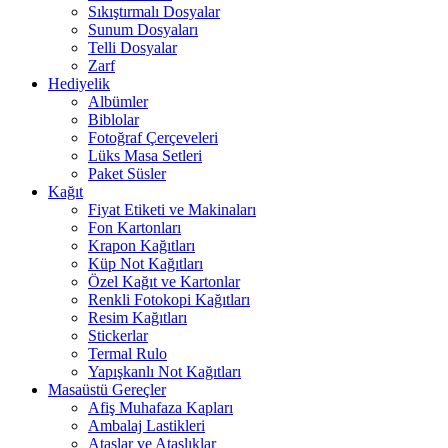
Sıkıştırmalı Dosyalar
Sunum Dosyaları
Telli Dosyalar
Zarf
Hediyelik
Albümler
Biblolar
Fotoğraf Çerçeveleri
Lüks Masa Setleri
Paket Süsler
Kağıt
Fiyat Etiketi ve Makinaları
Fon Kartonları
Krapon Kağıtları
Küp Not Kağıtları
Özel Kağıt ve Kartonlar
Renkli Fotokopi Kağıtları
Resim Kağıtları
Stickerlar
Termal Rulo
Yapışkanlı Not Kağıtları
Masaüstü Gereçler
Afiş Muhafaza Kapları
Ambalaj Lastikleri
Ataşlar ve Ataşlıklar