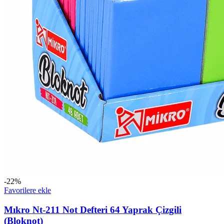
-22%
Favorilere ekle
Mıkro Nt-211 Not Defteri 64 Yaprak Çizgili
(Bloknot)