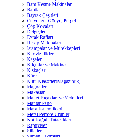
Bant Kesme Makinaları
Bantlar
Bayrak Çeşitleri
Cetvelleri, Gönye, Pergel
Çöp Kovaları
Delgeçler
Evrak Rafları
Hesap Makinaları
Istampalar ve Mürekkepleri
Kartvizitlikler
Kaşeler
Kılçıklar ve Makinası
Kıskaçlar
Küre
Kutu Klasörler(Magazinlik)
Magnetler
Makaslar
Maket Bıçakları ve Yedekleri
Mantar Pano
Masa Kalemlikleri
Metal Perfore Ürünler
Not Kağıdı Tutacakları
Raptiyeler
Siliciler
Sümen Takımları