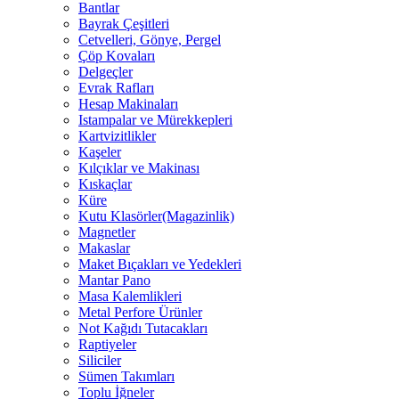
Bantlar
Bayrak Çeşitleri
Cetvelleri, Gönye, Pergel
Çöp Kovaları
Delgeçler
Evrak Rafları
Hesap Makinaları
Istampalar ve Mürekkepleri
Kartvizitlikler
Kaşeler
Kılçıklar ve Makinası
Kıskaçlar
Küre
Kutu Klasörler(Magazinlik)
Magnetler
Makaslar
Maket Bıçakları ve Yedekleri
Mantar Pano
Masa Kalemlikleri
Metal Perfore Ürünler
Not Kağıdı Tutacakları
Raptiyeler
Siliciler
Sümen Takımları
Toplu İğneler