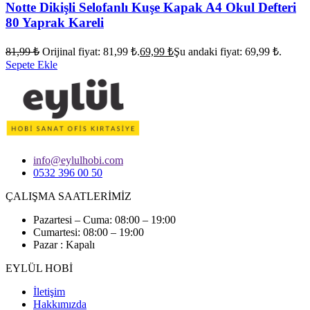
Notte Dikişli Selofanlı Kuşe Kapak A4 Okul Defteri
80 Yaprak Kareli
81,99
₺
Orijinal fiyat: 81,99 ₺.
69,99
₺
Şu andaki fiyat: 69,99 ₺.
Sepete Ekle
info@eylulhobi.com
0532 396 00 50
ÇALIŞMA SAATLERİMİZ
Pazartesi – Cuma: 08:00 – 19:00
Cumartesi: 08:00 – 19:00
Pazar : Kapalı
EYLÜL HOBİ
İletişim
Hakkımızda