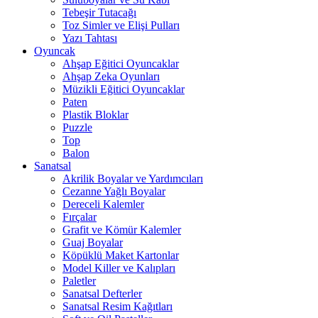
Tebeşir Tutacağı
Toz Simler ve Elişi Pulları
Yazı Tahtası
Oyuncak
Ahşap Eğitici Oyuncaklar
Ahşap Zeka Oyunları
Müzikli Eğitici Oyuncaklar
Paten
Plastik Bloklar
Puzzle
Top
Balon
Sanatsal
Akrilik Boyalar ve Yardımcıları
Cezanne Yağlı Boyalar
Dereceli Kalemler
Fırçalar
Grafit ve Kömür Kalemler
Guaj Boyalar
Köpüklü Maket Kartonlar
Model Killer ve Kalıpları
Paletler
Sanatsal Defterler
Sanatsal Resim Kağıtları