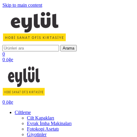
Skip to main content
Arama
0
0
öğe
0
öğe
Ciltleme
Cilt Kapakları
Evrak İmha Makinaları
Fotokopi Asetatı
Giyotinler