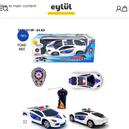
Skip to main content
Ana Sayfa
/
Oyuncak
-15%
TÜKE
NDI
Büyütmek için tıklayın