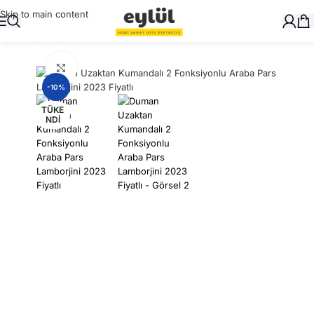
Skip to main content
Ana Sayfa
/
Oyuncak
Büyütmek için tıklayın
-10%
TÜKE
NDI