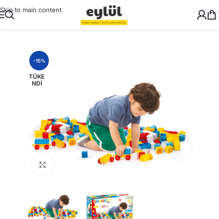
Skip to main content
Ana Sayfa
/
Oyuncak
-15%
TÜKE
NDI
Büyütmek için tıklayın