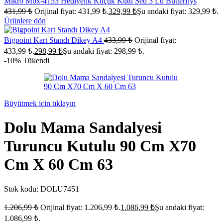
Mıkro Mbx-4153 Hediyelik Küçük Kutu Seti 3 Lü Butterflys
431,99
₺
Orijinal fiyat: 431,99 ₺.
329,99
₺
Şu andaki fiyat: 329,99 ₺.
Ürünlere dön
Bigpoint Kart Standı Dikey A4
433,99
₺
Orijinal fiyat:
433,99 ₺.
298,99
₺
Şu andaki fiyat: 298,99 ₺.
-10%
Tükendi
Büyütmek için tıklayın
Dolu Mama Sandalyesi
Turuncu Kutulu 90 Cm X70
Cm X 60 Cm 63
Stok kodu:
DOLU7451
1.206,99
₺
Orijinal fiyat: 1.206,99 ₺.
1.086,99
₺
Şu andaki fiyat:
1.086,99 ₺.