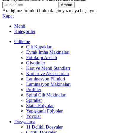
Arama
Aradığınız ürünleri bulmak için yazmaya başlayın.
Kapat
Menü
Kategoriler
Ciltleme
Cilt Kapakları
Evrak İmha Makinaları
Fotokopi Asetatı
Giyotinler
Kart ve Menü Standları
Kartlar ve Aksesuarları
Laminasyon Filmleri
Laminasyon Makinaları
Profiller
Spiral Cilt Makinaları
Spiraller
Statik Folyolar
Yapışkanlı Folyolar
Yoyolar
Dosyalama
11 Delikli Dosyalar
Çıtçıtlı Dosyalar