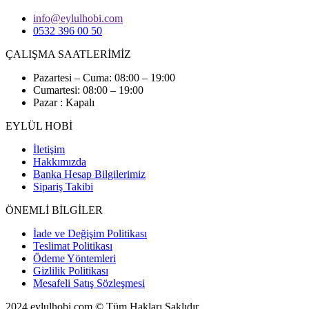
info@eylulhobi.com
0532 396 00 50
ÇALIŞMA SAATLERİMİZ
Pazartesi – Cuma: 08:00 – 19:00
Cumartesi: 08:00 – 19:00
Pazar : Kapalı
EYLÜL HOBİ
İletişim
Hakkımızda
Banka Hesap Bilgilerimiz
Sipariş Takibi
ÖNEMLİ BİLGİLER
İade ve Değişim Politikası
Teslimat Politikası
Ödeme Yöntemleri
Gizlilik Politikası
Mesafeli Satış Sözleşmesi
2024 eylulhobi.com © Tüm Hakları Saklıdır.