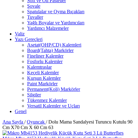
Soft ve Oil Pasteller
Şovale
Spatulalar ve Oyma Bıçakları
Tuvaller
Yağlı Boyalar ve Yardımcıları
Yardımcı Malzemeler
Valiz
Yazı Gereçleri
Asetat(OHP/CD) Kalemleri
Board(Tahta) Markörler
Fineliner Kalemler
Fosforlu Kalemler
Kalemtraşlar
Keçeli Kalemler
Kurşun Kalemler
Paint Markörler
Permanent(Koli) Markörler
Silgiler
Tükenmez Kalemler
Versatil Kalemler ve Uçları
Genel
Ana Sayfa
/
Oyuncak
/
Dolu Mama Sandalyesi Turuncu Kutulu 90
Cm X70 Cm X 60 Cm 63