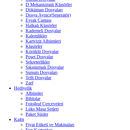
D Mekanizmalı Klasörler
Döküman Dosyaları
Dosya Ayracı(Seperatör)
Evrak Çantası
Halkalı Klasörler
Kademeli Dosyalar
Kalemlikler
Kartvizit Albümleri
Klasörler
Körüklü Dosyalar
Poşet Dosyalar
Sekreterlikler
Sıkıştırmalı Dosyalar
Sunum Dosyaları
Telli Dosyalar
Zarf
Hediyelik
Albümler
Biblolar
Fotoğraf Çerçeveleri
Lüks Masa Setleri
Paket Süsler
Kağıt
Fiyat Etiketi ve Makinaları
Fon Kartonları