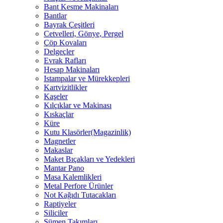
Bant Kesme Makinaları
Bantlar
Bayrak Çeşitleri
Cetvelleri, Gönye, Pergel
Çöp Kovaları
Delgeçler
Evrak Rafları
Hesap Makinaları
Istampalar ve Mürekkepleri
Kartvizitlikler
Kaşeler
Kılçıklar ve Makinası
Kıskaçlar
Küre
Kutu Klasörler(Magazinlik)
Magnetler
Makaslar
Maket Bıçakları ve Yedekleri
Mantar Pano
Masa Kalemlikleri
Metal Perfore Ürünler
Not Kağıdı Tutacakları
Raptiyeler
Siliciler
Sümen Takımları