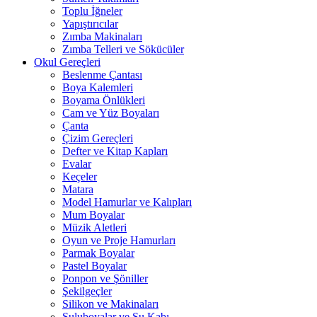
Toplu İğneler
Yapıştırıcılar
Zımba Makinaları
Zımba Telleri ve Sökücüler
Okul Gereçleri
Beslenme Çantası
Boya Kalemleri
Boyama Önlükleri
Cam ve Yüz Boyaları
Çanta
Çizim Gereçleri
Defter ve Kitap Kapları
Evalar
Keçeler
Matara
Model Hamurlar ve Kalıpları
Mum Boyalar
Müzik Aletleri
Oyun ve Proje Hamurları
Parmak Boyalar
Pastel Boyalar
Ponpon ve Şöniller
Şekilgeçler
Silikon ve Makinaları
Suluboyalar ve Su Kabı