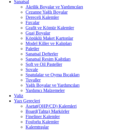
Sanatsal
Akrilik Boyalar ve Yardımcıları
Cezanne Yağlı Boyalar
Dereceli Kalemler
Fırçalar
Grafit ve Kömür Kalemler
Guaj Boyalar
Köpüklü Maket Kartonlar
Model Killer ve Kalıpları
Paletler
Sanatsal Defterler
Sanatsal Resim Kağıtları
Soft ve Oil Pasteller
Şovale
Spatulalar ve Oyma Bıçakları
Tuvaller
Yağlı Boyalar ve Yardımcıları
Yardımcı Malzemeler
Valiz
Yazı Gereçleri
Asetat(OHP/CD) Kalemleri
Board(Tahta) Markörler
Fineliner Kalemler
Fosforlu Kalemler
Kalemtraşlar