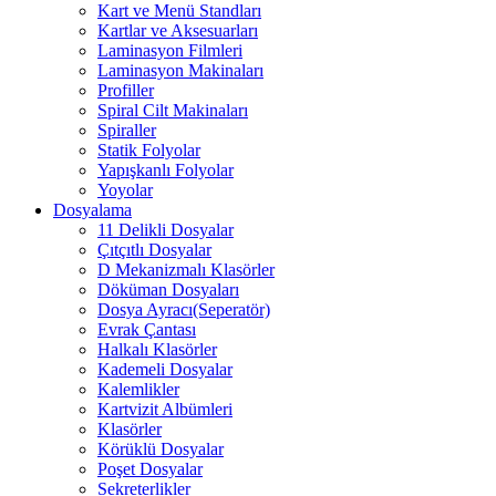
Kart ve Menü Standları
Kartlar ve Aksesuarları
Laminasyon Filmleri
Laminasyon Makinaları
Profiller
Spiral Cilt Makinaları
Spiraller
Statik Folyolar
Yapışkanlı Folyolar
Yoyolar
Dosyalama
11 Delikli Dosyalar
Çıtçıtlı Dosyalar
D Mekanizmalı Klasörler
Döküman Dosyaları
Dosya Ayracı(Seperatör)
Evrak Çantası
Halkalı Klasörler
Kademeli Dosyalar
Kalemlikler
Kartvizit Albümleri
Klasörler
Körüklü Dosyalar
Poşet Dosyalar
Sekreterlikler