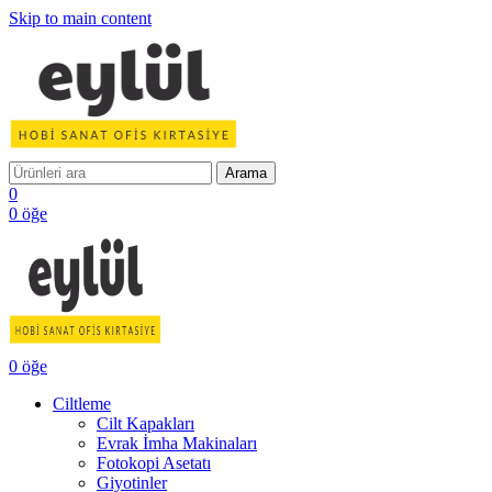
Skip to main content
Arama
0
0
öğe
0
öğe
Ciltleme
Cilt Kapakları
Evrak İmha Makinaları
Fotokopi Asetatı
Giyotinler