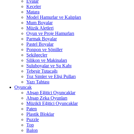
Evalar
Keçeler
Matara
Model Hamurlar ve Kalıpları
Mum Boyalar
Müzik Aletleri
Oyun ve Proje Hamurları
Parmak Boyalar
Pastel Boyalar
Ponpon ve Şöniller
Şekilgeçler
Silikon ve Makinaları
Suluboyalar ve Su Kabı
Tebeşir Tutacağı
Toz Simler ve Elişi Pulları
Yazı Tahtası
Oyuncak
Ahşap Eğitici Oyuncaklar
Ahşap Zeka Oyunları
Müzikli Eğitici Oyuncaklar
Paten
Plastik Bloklar
Puzzle
Top
Balon