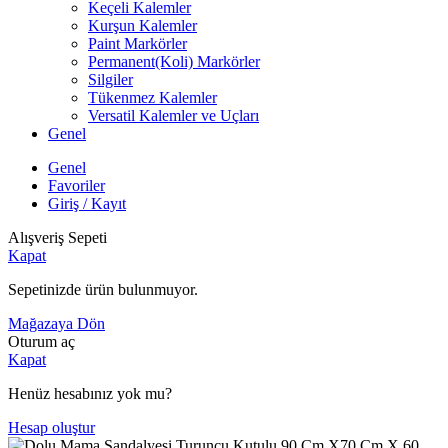
Keçeli Kalemler
Kurşun Kalemler
Paint Markörler
Permanent(Koli) Markörler
Silgiler
Tükenmez Kalemler
Versatil Kalemler ve Uçları
Genel
Genel
Favoriler
Giriş / Kayıt
Alışveriş Sepeti
Kapat
Sepetinizde ürün bulunmuyor.
Mağazaya Dön
Oturum aç
Kapat
Henüz hesabınız yok mu?
Hesap oluştur