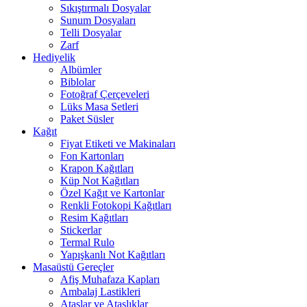
Sıkıştırmalı Dosyalar
Sunum Dosyaları
Telli Dosyalar
Zarf
Hediyelik
Albümler
Biblolar
Fotoğraf Çerçeveleri
Lüks Masa Setleri
Paket Süsler
Kağıt
Fiyat Etiketi ve Makinaları
Fon Kartonları
Krapon Kağıtları
Küp Not Kağıtları
Özel Kağıt ve Kartonlar
Renkli Fotokopi Kağıtları
Resim Kağıtları
Stickerlar
Termal Rulo
Yapışkanlı Not Kağıtları
Masaüstü Gereçler
Afiş Muhafaza Kapları
Ambalaj Lastikleri
Ataşlar ve Ataşlıklar