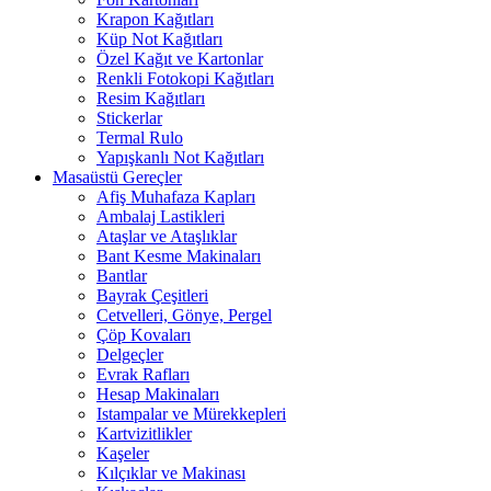
Krapon Kağıtları
Küp Not Kağıtları
Özel Kağıt ve Kartonlar
Renkli Fotokopi Kağıtları
Resim Kağıtları
Stickerlar
Termal Rulo
Yapışkanlı Not Kağıtları
Masaüstü Gereçler
Afiş Muhafaza Kapları
Ambalaj Lastikleri
Ataşlar ve Ataşlıklar
Bant Kesme Makinaları
Bantlar
Bayrak Çeşitleri
Cetvelleri, Gönye, Pergel
Çöp Kovaları
Delgeçler
Evrak Rafları
Hesap Makinaları
Istampalar ve Mürekkepleri
Kartvizitlikler
Kaşeler
Kılçıklar ve Makinası