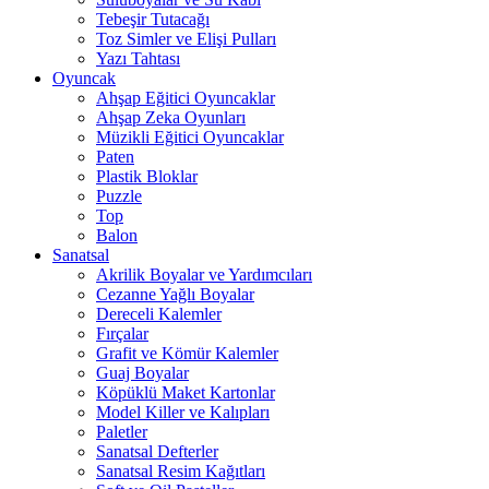
Tebeşir Tutacağı
Toz Simler ve Elişi Pulları
Yazı Tahtası
Oyuncak
Ahşap Eğitici Oyuncaklar
Ahşap Zeka Oyunları
Müzikli Eğitici Oyuncaklar
Paten
Plastik Bloklar
Puzzle
Top
Balon
Sanatsal
Akrilik Boyalar ve Yardımcıları
Cezanne Yağlı Boyalar
Dereceli Kalemler
Fırçalar
Grafit ve Kömür Kalemler
Guaj Boyalar
Köpüklü Maket Kartonlar
Model Killer ve Kalıpları
Paletler
Sanatsal Defterler
Sanatsal Resim Kağıtları