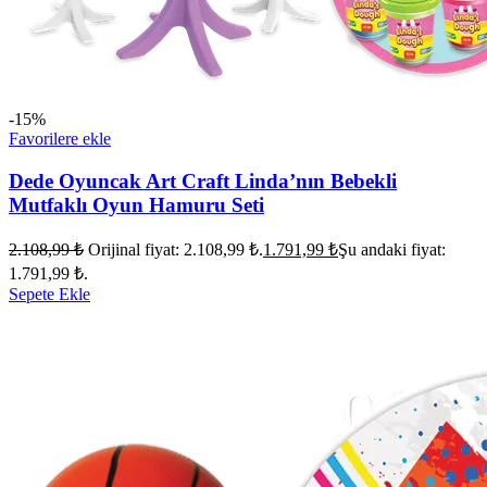
-15%
Favorilere ekle
Dede Oyuncak Art Craft Linda’nın Bebekli
Mutfaklı Oyun Hamuru Seti
2.108,99
₺
Orijinal fiyat: 2.108,99 ₺.
1.791,99
₺
Şu andaki fiyat:
1.791,99 ₺.
Sepete Ekle