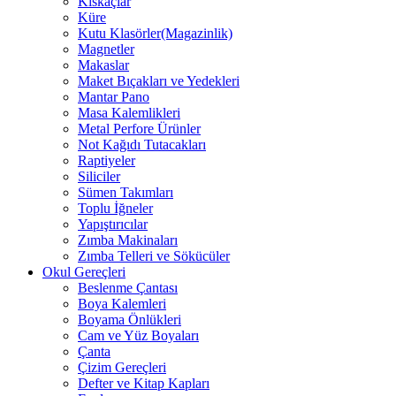
Kıskaçlar
Küre
Kutu Klasörler(Magazinlik)
Magnetler
Makaslar
Maket Bıçakları ve Yedekleri
Mantar Pano
Masa Kalemlikleri
Metal Perfore Ürünler
Not Kağıdı Tutacakları
Raptiyeler
Siliciler
Sümen Takımları
Toplu İğneler
Yapıştırıcılar
Zımba Makinaları
Zımba Telleri ve Sökücüler
Okul Gereçleri
Beslenme Çantası
Boya Kalemleri
Boyama Önlükleri
Cam ve Yüz Boyaları
Çanta
Çizim Gereçleri
Defter ve Kitap Kapları