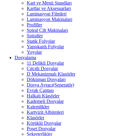
Kart ve Menü Standları
Kartlar ve Aksesuarları
Laminasyon Filmleri
Laminasyon Makinaları
Profiller
Spiral Cilt Makinaları
Spiraller
Statik Folyolar
Yapışkanlı Folyolar
Yoyolar
Dosyalama
11 Delikli Dosyalar
Çıtçıtlı Dosyalar
D Mekanizmalı Klasörler
Döküman Dosyaları
Dosya Ayracı(Seperatör)
Evrak Çantası
Halkalı Klasörler
Kademeli Dosyalar
Kalemlikler
Kartvizit Albümleri
Klasörler
Körüklü Dosyalar
Poşet Dosyalar
Sekreterlikler