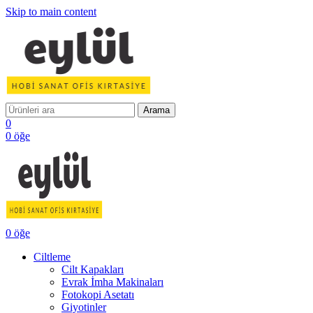
Skip to main content
Arama
0
0
öğe
0
öğe
Ciltleme
Cilt Kapakları
Evrak İmha Makinaları
Fotokopi Asetatı
Giyotinler