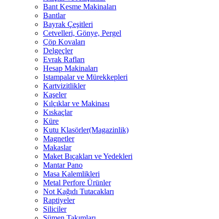
Bant Kesme Makinaları
Bantlar
Bayrak Çeşitleri
Cetvelleri, Gönye, Pergel
Çöp Kovaları
Delgeçler
Evrak Rafları
Hesap Makinaları
Istampalar ve Mürekkepleri
Kartvizitlikler
Kaşeler
Kılçıklar ve Makinası
Kıskaçlar
Küre
Kutu Klasörler(Magazinlik)
Magnetler
Makaslar
Maket Bıçakları ve Yedekleri
Mantar Pano
Masa Kalemlikleri
Metal Perfore Ürünler
Not Kağıdı Tutacakları
Raptiyeler
Siliciler
Sümen Takımları