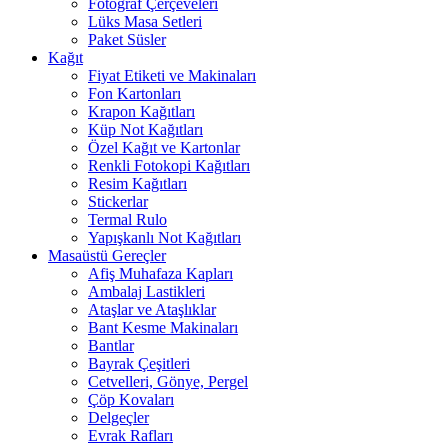
Fotoğraf Çerçeveleri
Lüks Masa Setleri
Paket Süsler
Kağıt
Fiyat Etiketi ve Makinaları
Fon Kartonları
Krapon Kağıtları
Küp Not Kağıtları
Özel Kağıt ve Kartonlar
Renkli Fotokopi Kağıtları
Resim Kağıtları
Stickerlar
Termal Rulo
Yapışkanlı Not Kağıtları
Masaüstü Gereçler
Afiş Muhafaza Kapları
Ambalaj Lastikleri
Ataşlar ve Ataşlıklar
Bant Kesme Makinaları
Bantlar
Bayrak Çeşitleri
Cetvelleri, Gönye, Pergel
Çöp Kovaları
Delgeçler
Evrak Rafları