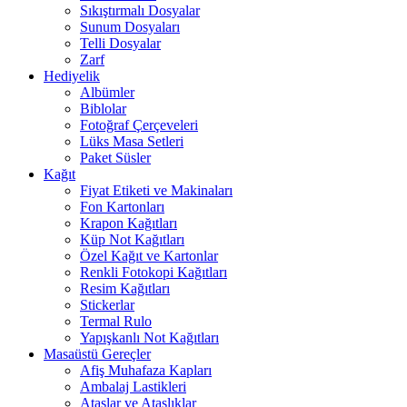
Sıkıştırmalı Dosyalar
Sunum Dosyaları
Telli Dosyalar
Zarf
Hediyelik
Albümler
Biblolar
Fotoğraf Çerçeveleri
Lüks Masa Setleri
Paket Süsler
Kağıt
Fiyat Etiketi ve Makinaları
Fon Kartonları
Krapon Kağıtları
Küp Not Kağıtları
Özel Kağıt ve Kartonlar
Renkli Fotokopi Kağıtları
Resim Kağıtları
Stickerlar
Termal Rulo
Yapışkanlı Not Kağıtları
Masaüstü Gereçler
Afiş Muhafaza Kapları
Ambalaj Lastikleri
Ataşlar ve Ataşlıklar