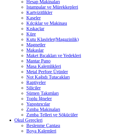
Hesap Makinaları
Istampalar ve Mürekkepleri
Kartvizitlikler
Kaşeler
Kılçıklar ve Makinası
Kıskaçlar
Küre
Kutu Klasörler(Magazinlik)
Magnetler
Makaslar
Maket Bıçakları ve Yedekleri
Mantar Pano
Masa Kalemlikleri
Metal Perfore Ürünler
Not Kağıdı Tutacakları
Raptiyeler
Siliciler
Sümen Takımları
Toplu İğneler
Yapıştırıcılar
Zımba Makinaları
Zımba Telleri ve Sökücüler
Okul Gereçleri
Beslenme Çantası
Boya Kalemleri