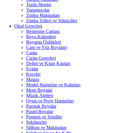
Toplu İğneler
Yapıştırıcılar
Zımba Makinaları
Zımba Telleri ve Sökücüler
Okul Gereçleri
Beslenme Çantası
Boya Kalemleri
Boyama Önlükleri
Cam ve Yüz Boyaları
Çanta
Çizim Gereçleri
Defter ve Kitap Kapları
Evalar
Keçeler
Matara
Model Hamurlar ve Kalıpları
Mum Boyalar
Müzik Aletleri
Oyun ve Proje Hamurları
Parmak Boyalar
Pastel Boyalar
Ponpon ve Şöniller
Şekilgeçler
Silikon ve Makinaları
Suluboyalar ve Su Kabı