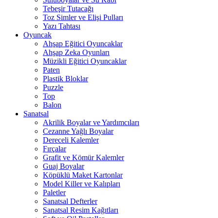
Tebeşir Tutacağı
Toz Simler ve Elişi Pulları
Yazı Tahtası
Oyuncak
Ahşap Eğitici Oyuncaklar
Ahşap Zeka Oyunları
Müzikli Eğitici Oyuncaklar
Paten
Plastik Bloklar
Puzzle
Top
Balon
Sanatsal
Akrilik Boyalar ve Yardımcıları
Cezanne Yağlı Boyalar
Dereceli Kalemler
Fırçalar
Grafit ve Kömür Kalemler
Guaj Boyalar
Köpüklü Maket Kartonlar
Model Killer ve Kalıpları
Paletler
Sanatsal Defterler
Sanatsal Resim Kağıtları