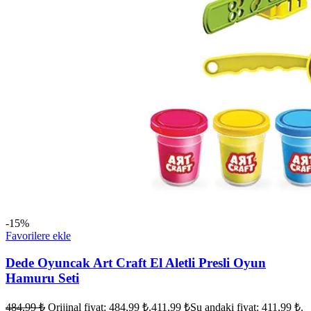
-15%
Favorilere ekle
Dede Oyuncak Art Craft El Aletli Presli Oyun
Hamuru Seti
484,99
₺
Orijinal fiyat: 484,99 ₺.
411,99
₺
Şu andaki fiyat: 411,99 ₺.