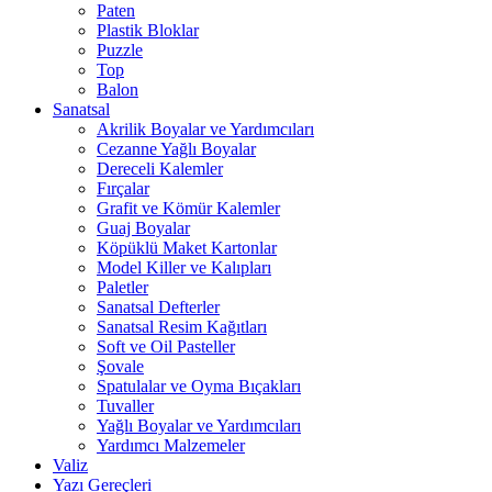
Paten
Plastik Bloklar
Puzzle
Top
Balon
Sanatsal
Akrilik Boyalar ve Yardımcıları
Cezanne Yağlı Boyalar
Dereceli Kalemler
Fırçalar
Grafit ve Kömür Kalemler
Guaj Boyalar
Köpüklü Maket Kartonlar
Model Killer ve Kalıpları
Paletler
Sanatsal Defterler
Sanatsal Resim Kağıtları
Soft ve Oil Pasteller
Şovale
Spatulalar ve Oyma Bıçakları
Tuvaller
Yağlı Boyalar ve Yardımcıları
Yardımcı Malzemeler
Valiz
Yazı Gereçleri