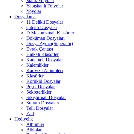
Statik Folyolar
Yapışkanlı Folyolar
Yoyolar
Dosyalama
11 Delikli Dosyalar
Çıtçıtlı Dosyalar
D Mekanizmalı Klasörler
Döküman Dosyaları
Dosya Ayracı(Seperatör)
Evrak Çantası
Halkalı Klasörler
Kademeli Dosyalar
Kalemlikler
Kartvizit Albümleri
Klasörler
Körüklü Dosyalar
Poşet Dosyalar
Sekreterlikler
Sıkıştırmalı Dosyalar
Sunum Dosyaları
Telli Dosyalar
Zarf
Hediyelik
Albümler
Biblolar