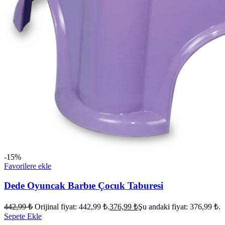
-15%
Favorilere ekle
Dede Oyuncak Barbıe Çocuk Taburesi
442,99
₺
Orijinal fiyat: 442,99 ₺.
376,99
₺
Şu andaki fiyat: 376,99 ₺.
Sepete Ekle