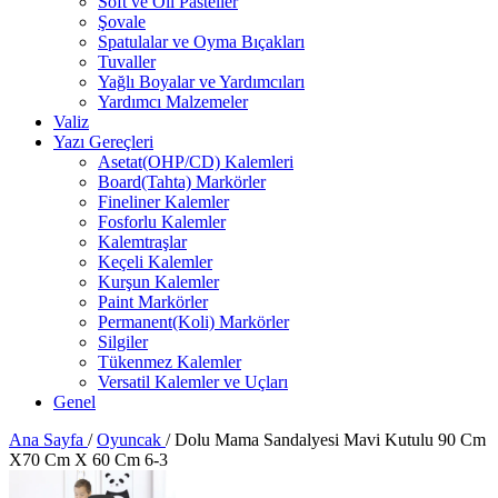
Soft ve Oil Pasteller
Şovale
Spatulalar ve Oyma Bıçakları
Tuvaller
Yağlı Boyalar ve Yardımcıları
Yardımcı Malzemeler
Valiz
Yazı Gereçleri
Asetat(OHP/CD) Kalemleri
Board(Tahta) Markörler
Fineliner Kalemler
Fosforlu Kalemler
Kalemtraşlar
Keçeli Kalemler
Kurşun Kalemler
Paint Markörler
Permanent(Koli) Markörler
Silgiler
Tükenmez Kalemler
Versatil Kalemler ve Uçları
Genel
Ana Sayfa
/
Oyuncak
/
Dolu Mama Sandalyesi Mavi Kutulu 90 Cm
X70 Cm X 60 Cm 6-3