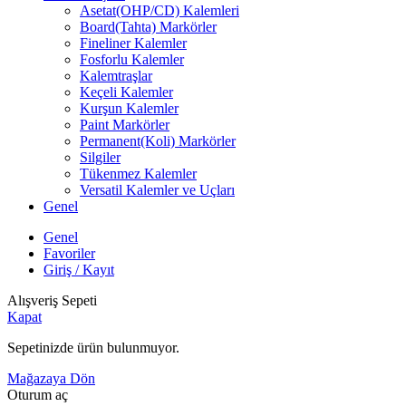
Asetat(OHP/CD) Kalemleri
Board(Tahta) Markörler
Fineliner Kalemler
Fosforlu Kalemler
Kalemtraşlar
Keçeli Kalemler
Kurşun Kalemler
Paint Markörler
Permanent(Koli) Markörler
Silgiler
Tükenmez Kalemler
Versatil Kalemler ve Uçları
Genel
Genel
Favoriler
Giriş / Kayıt
Alışveriş Sepeti
Kapat
Sepetinizde ürün bulunmuyor.
Mağazaya Dön
Oturum aç