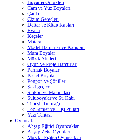
Boyama Önlükleri
Cam ve Yüz Boyaları
Çanta
Çizim Gereçleri
Defter ve Kitap Kapları
Evalar
Keçeler
Matara
Model Hamurlar ve Kalıpları
Mum Boyalar
Müzik Aletleri
Oyun ve Proje Hamurları
Parmak Boyalar
Pastel Boyalar
Ponpon ve Şöniller
Şekilgeçler
Silikon ve Makinaları
Suluboyalar ve Su Kabı
Tebeşir Tutacağı
Toz Simler ve Elişi Pulları
Yazı Tahtası
Oyuncak
Ahşap Eğitici Oyuncaklar
Ahşap Zeka Oyunları
Müzikli Eğitici Oyuncaklar