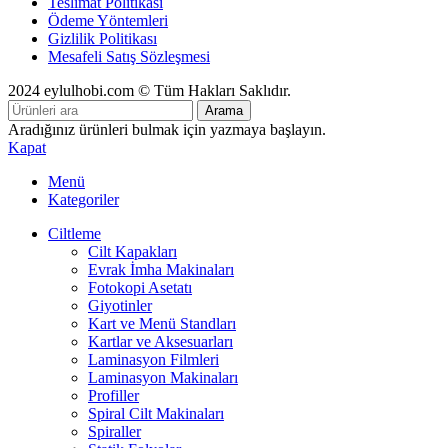
Teslimat Politikası
Ödeme Yöntemleri
Gizlilik Politikası
Mesafeli Satış Sözleşmesi
2024 eylulhobi.com © Tüm Hakları Saklıdır.
Arama
Aradığınız ürünleri bulmak için yazmaya başlayın.
Kapat
Menü
Kategoriler
Ciltleme
Cilt Kapakları
Evrak İmha Makinaları
Fotokopi Asetatı
Giyotinler
Kart ve Menü Standları
Kartlar ve Aksesuarları
Laminasyon Filmleri
Laminasyon Makinaları
Profiller
Spiral Cilt Makinaları
Spiraller