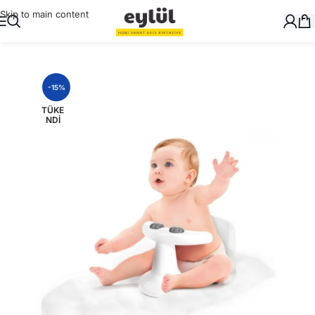
Skip to main content
Ana Sayfa
/
Oyuncak
-15%
TÜKE
NDI