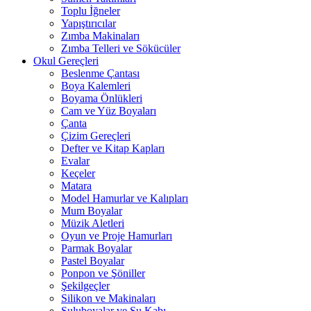
Toplu İğneler
Yapıştırıcılar
Zımba Makinaları
Zımba Telleri ve Sökücüler
Okul Gereçleri
Beslenme Çantası
Boya Kalemleri
Boyama Önlükleri
Cam ve Yüz Boyaları
Çanta
Çizim Gereçleri
Defter ve Kitap Kapları
Evalar
Keçeler
Matara
Model Hamurlar ve Kalıpları
Mum Boyalar
Müzik Aletleri
Oyun ve Proje Hamurları
Parmak Boyalar
Pastel Boyalar
Ponpon ve Şöniller
Şekilgeçler
Silikon ve Makinaları
Suluboyalar ve Su Kabı