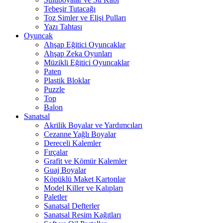
Tebeşir Tutacağı
Toz Simler ve Elişi Pulları
Yazı Tahtası
Oyuncak
Ahşap Eğitici Oyuncaklar
Ahşap Zeka Oyunları
Müzikli Eğitici Oyuncaklar
Paten
Plastik Bloklar
Puzzle
Top
Balon
Sanatsal
Akrilik Boyalar ve Yardımcıları
Cezanne Yağlı Boyalar
Dereceli Kalemler
Fırçalar
Grafit ve Kömür Kalemler
Guaj Boyalar
Köpüklü Maket Kartonlar
Model Killer ve Kalıpları
Paletler
Sanatsal Defterler
Sanatsal Resim Kağıtları