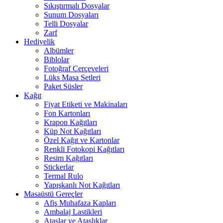
Sıkıştırmalı Dosyalar
Sunum Dosyaları
Telli Dosyalar
Zarf
Hediyelik
Albümler
Biblolar
Fotoğraf Çerçeveleri
Lüks Masa Setleri
Paket Süsler
Kağıt
Fiyat Etiketi ve Makinaları
Fon Kartonları
Krapon Kağıtları
Küp Not Kağıtları
Özel Kağıt ve Kartonlar
Renkli Fotokopi Kağıtları
Resim Kağıtları
Stickerlar
Termal Rulo
Yapışkanlı Not Kağıtları
Masaüstü Gereçler
Afiş Muhafaza Kapları
Ambalaj Lastikleri
Ataşlar ve Ataşlıklar