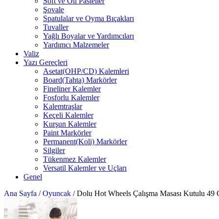
Soft ve Oil Pasteller
Şovale
Spatulalar ve Oyma Bıçakları
Tuvaller
Yağlı Boyalar ve Yardımcıları
Yardımcı Malzemeler
Valiz
Yazı Gereçleri
Asetat(OHP/CD) Kalemleri
Board(Tahta) Markörler
Fineliner Kalemler
Fosforlu Kalemler
Kalemtraşlar
Keçeli Kalemler
Kurşun Kalemler
Paint Markörler
Permanent(Koli) Markörler
Silgiler
Tükenmez Kalemler
Versatil Kalemler ve Uçları
Genel
Ana Sayfa
/
Oyuncak
/
Dolu Hot Wheels Çalışma Masası Kutulu 4