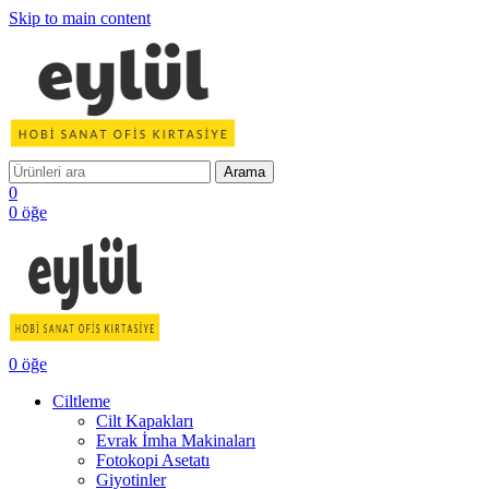
Skip to main content
Arama
0
0
öğe
0
öğe
Ciltleme
Cilt Kapakları
Evrak İmha Makinaları
Fotokopi Asetatı
Giyotinler