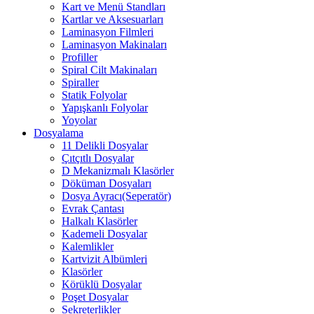
Kart ve Menü Standları
Kartlar ve Aksesuarları
Laminasyon Filmleri
Laminasyon Makinaları
Profiller
Spiral Cilt Makinaları
Spiraller
Statik Folyolar
Yapışkanlı Folyolar
Yoyolar
Dosyalama
11 Delikli Dosyalar
Çıtçıtlı Dosyalar
D Mekanizmalı Klasörler
Döküman Dosyaları
Dosya Ayracı(Seperatör)
Evrak Çantası
Halkalı Klasörler
Kademeli Dosyalar
Kalemlikler
Kartvizit Albümleri
Klasörler
Körüklü Dosyalar
Poşet Dosyalar
Sekreterlikler