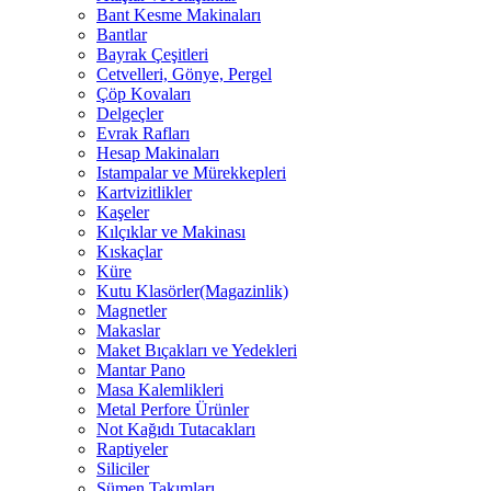
Bant Kesme Makinaları
Bantlar
Bayrak Çeşitleri
Cetvelleri, Gönye, Pergel
Çöp Kovaları
Delgeçler
Evrak Rafları
Hesap Makinaları
Istampalar ve Mürekkepleri
Kartvizitlikler
Kaşeler
Kılçıklar ve Makinası
Kıskaçlar
Küre
Kutu Klasörler(Magazinlik)
Magnetler
Makaslar
Maket Bıçakları ve Yedekleri
Mantar Pano
Masa Kalemlikleri
Metal Perfore Ürünler
Not Kağıdı Tutacakları
Raptiyeler
Siliciler
Sümen Takımları