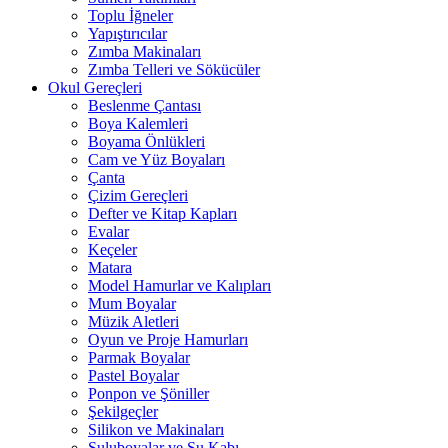
Toplu İğneler
Yapıştırıcılar
Zımba Makinaları
Zımba Telleri ve Sökücüler
Okul Gereçleri
Beslenme Çantası
Boya Kalemleri
Boyama Önlükleri
Cam ve Yüz Boyaları
Çanta
Çizim Gereçleri
Defter ve Kitap Kapları
Evalar
Keçeler
Matara
Model Hamurlar ve Kalıpları
Mum Boyalar
Müzik Aletleri
Oyun ve Proje Hamurları
Parmak Boyalar
Pastel Boyalar
Ponpon ve Şöniller
Şekilgeçler
Silikon ve Makinaları
Suluboyalar ve Su Kabı