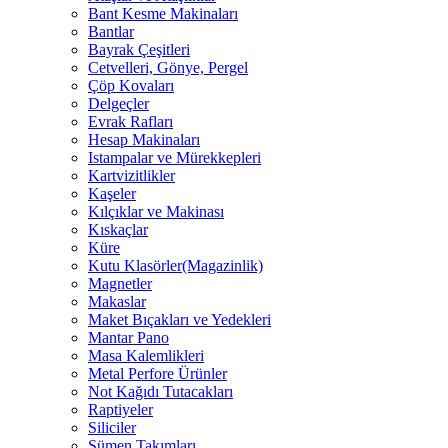
Bant Kesme Makinaları
Bantlar
Bayrak Çeşitleri
Cetvelleri, Gönye, Pergel
Çöp Kovaları
Delgeçler
Evrak Rafları
Hesap Makinaları
Istampalar ve Mürekkepleri
Kartvizitlikler
Kaşeler
Kılçıklar ve Makinası
Kıskaçlar
Küre
Kutu Klasörler(Magazinlik)
Magnetler
Makaslar
Maket Bıçakları ve Yedekleri
Mantar Pano
Masa Kalemlikleri
Metal Perfore Ürünler
Not Kağıdı Tutacakları
Raptiyeler
Siliciler
Sümen Takımları