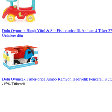
Dolu Oyuncak Bingit Yürü & Sür Fisher-price İlk Arabam 4 Teker
Ürünlere dön
Dolu Oyuncak Fisher-price Jumbo Kamyon Hediyelik Pencereli Kut
-15%
Tükendi