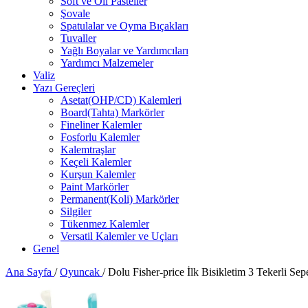
Soft ve Oil Pasteller
Şovale
Spatulalar ve Oyma Bıçakları
Tuvaller
Yağlı Boyalar ve Yardımcıları
Yardımcı Malzemeler
Valiz
Yazı Gereçleri
Asetat(OHP/CD) Kalemleri
Board(Tahta) Markörler
Fineliner Kalemler
Fosforlu Kalemler
Kalemtraşlar
Keçeli Kalemler
Kurşun Kalemler
Paint Markörler
Permanent(Koli) Markörler
Silgiler
Tükenmez Kalemler
Versatil Kalemler ve Uçları
Genel
Ana Sayfa
/
Oyuncak
/
Dolu Fisher-price İlk Bisikletim 3 Tekerli Sep