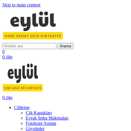
Skip to main content
Arama
0
0
öğe
0
öğe
Ciltleme
Cilt Kapakları
Evrak İmha Makinaları
Fotokopi Asetatı
Giyotinler