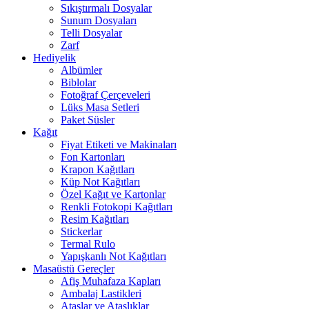
Sıkıştırmalı Dosyalar
Sunum Dosyaları
Telli Dosyalar
Zarf
Hediyelik
Albümler
Biblolar
Fotoğraf Çerçeveleri
Lüks Masa Setleri
Paket Süsler
Kağıt
Fiyat Etiketi ve Makinaları
Fon Kartonları
Krapon Kağıtları
Küp Not Kağıtları
Özel Kağıt ve Kartonlar
Renkli Fotokopi Kağıtları
Resim Kağıtları
Stickerlar
Termal Rulo
Yapışkanlı Not Kağıtları
Masaüstü Gereçler
Afiş Muhafaza Kapları
Ambalaj Lastikleri
Ataşlar ve Ataşlıklar