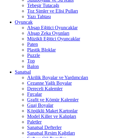
Tebeşir Tutacağı
Toz Simler ve Elişi Pulları
Yazı Tahtası
Oyuncak
Ahşap Eğitici Oyuncaklar
Ahşap Zeka Oyunları
Müzikli Eğitici Oyuncaklar
Paten
Plastik Bloklar
Puzzle
Top
Balon
Sanatsal
Akrilik Boyalar ve Yardımcıları
Cezanne Yağlı Boyalar
Dereceli Kalemler
Fırçalar
Grafit ve Kömür Kalemler
Guaj Boyalar
Köpüklü Maket Kartonlar
Model Killer ve Kalıpları
Paletler
Sanatsal Defterler
Sanatsal Resim Kağıtları