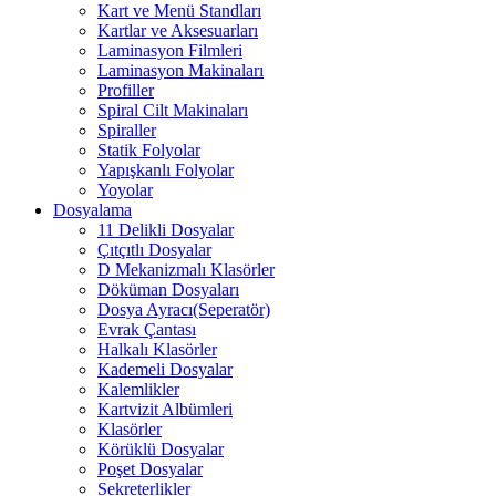
Kart ve Menü Standları
Kartlar ve Aksesuarları
Laminasyon Filmleri
Laminasyon Makinaları
Profiller
Spiral Cilt Makinaları
Spiraller
Statik Folyolar
Yapışkanlı Folyolar
Yoyolar
Dosyalama
11 Delikli Dosyalar
Çıtçıtlı Dosyalar
D Mekanizmalı Klasörler
Döküman Dosyaları
Dosya Ayracı(Seperatör)
Evrak Çantası
Halkalı Klasörler
Kademeli Dosyalar
Kalemlikler
Kartvizit Albümleri
Klasörler
Körüklü Dosyalar
Poşet Dosyalar
Sekreterlikler