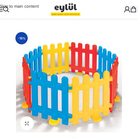
Skip to main content
Ana Sayfa
/
Oyuncak
-15%
Büyütmek için tıklayın