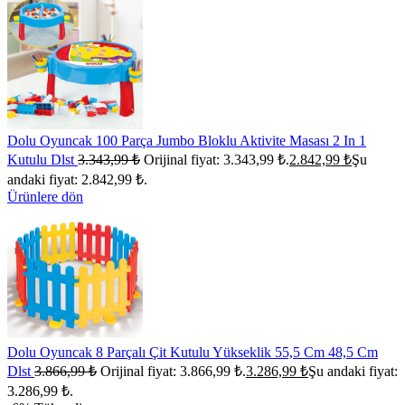
Dolu Oyuncak 100 Parça Jumbo Bloklu Aktivite Masası 2 In 1
Kutulu Dlst
3.343,99
₺
Orijinal fiyat: 3.343,99 ₺.
2.842,99
₺
Şu
andaki fiyat: 2.842,99 ₺.
Ürünlere dön
Dolu Oyuncak 8 Parçalı Çit Kutulu Yükseklik 55,5 Cm 48,5 Cm
Dlst
3.866,99
₺
Orijinal fiyat: 3.866,99 ₺.
3.286,99
₺
Şu andaki fiyat:
3.286,99 ₺.