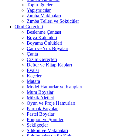
Toplu İğneler
Yapıştırıcılar
Zımba Makinaları
Zımba Telleri ve Sökücüler
Okul Gereçleri
Beslenme Çantası
Boya Kalemleri
Boyama Önlükleri
Cam ve Yüz Boyaları
Çanta
Çizim Gereçleri
Defter ve Kitap Kapları
Evalar
Keçeler
Matara
Model Hamurlar ve Kalıpları
Mum Boyalar
Müzik Aletleri
Oyun ve Proje Hamurları
Parmak Boyalar
Pastel Boyalar
Ponpon ve Şöniller
Şekilgeçler
Silikon ve Makinaları
Suluboyalar ve Su Kabı