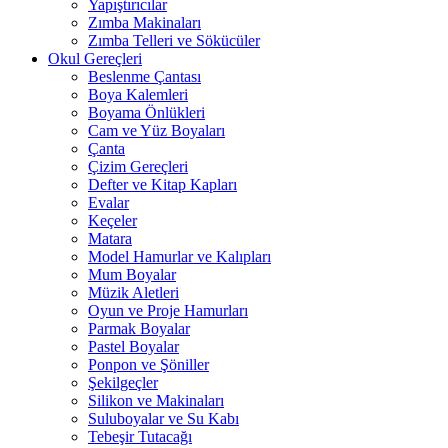
Yapıştırıcılar
Zımba Makinaları
Zımba Telleri ve Sökücüler
Okul Gereçleri
Beslenme Çantası
Boya Kalemleri
Boyama Önlükleri
Cam ve Yüz Boyaları
Çanta
Çizim Gereçleri
Defter ve Kitap Kapları
Evalar
Keçeler
Matara
Model Hamurlar ve Kalıpları
Mum Boyalar
Müzik Aletleri
Oyun ve Proje Hamurları
Parmak Boyalar
Pastel Boyalar
Ponpon ve Şöniller
Şekilgeçler
Silikon ve Makinaları
Suluboyalar ve Su Kabı
Tebeşir Tutacağı