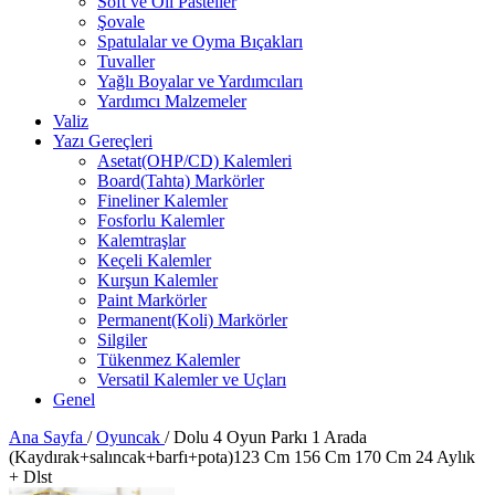
Soft ve Oil Pasteller
Şovale
Spatulalar ve Oyma Bıçakları
Tuvaller
Yağlı Boyalar ve Yardımcıları
Yardımcı Malzemeler
Valiz
Yazı Gereçleri
Asetat(OHP/CD) Kalemleri
Board(Tahta) Markörler
Fineliner Kalemler
Fosforlu Kalemler
Kalemtraşlar
Keçeli Kalemler
Kurşun Kalemler
Paint Markörler
Permanent(Koli) Markörler
Silgiler
Tükenmez Kalemler
Versatil Kalemler ve Uçları
Genel
Ana Sayfa
/
Oyuncak
/
Dolu 4 Oyun Parkı 1 Arada
(Kaydırak+salıncak+barfı+pota)123 Cm 156 Cm 170 Cm 24 Aylık
+ Dlst