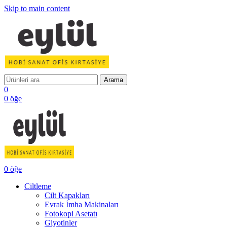
Skip to main content
Arama
0
0
öğe
0
öğe
Ciltleme
Cilt Kapakları
Evrak İmha Makinaları
Fotokopi Asetatı
Giyotinler