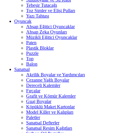
Tebeşir Tutacağı
Toz Simler ve Elişi Pulları
Yazı Tahtası
Oyuncak
Ahşap Eğitici Oyuncaklar
Ahşap Zeka Oyunları
Müzikli Eğitici Oyuncaklar
Paten
Plastik Bloklar
Puzzle
Top
Balon
Sanatsal
Akrilik Boyalar ve Yardımcıları
Cezanne Yağlı Boyalar
Dereceli Kalemler
Fırçalar
Grafit ve Kömür Kalemler
Guaj Boyalar
Köpüklü Maket Kartonlar
Model Killer ve Kalıpları
Paletler
Sanatsal Defterler
Sanatsal Resim Kağıtları