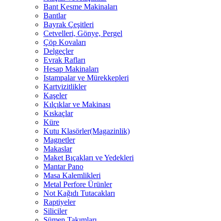
Bant Kesme Makinaları
Bantlar
Bayrak Çeşitleri
Cetvelleri, Gönye, Pergel
Çöp Kovaları
Delgeçler
Evrak Rafları
Hesap Makinaları
Istampalar ve Mürekkepleri
Kartvizitlikler
Kaşeler
Kılçıklar ve Makinası
Kıskaçlar
Küre
Kutu Klasörler(Magazinlik)
Magnetler
Makaslar
Maket Bıçakları ve Yedekleri
Mantar Pano
Masa Kalemlikleri
Metal Perfore Ürünler
Not Kağıdı Tutacakları
Raptiyeler
Siliciler
Sümen Takımları