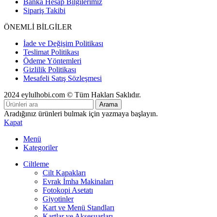
Banka Hesap Bilgilerimiz
Sipariş Takibi
ÖNEMLİ BİLGİLER
İade ve Değişim Politikası
Teslimat Politikası
Ödeme Yöntemleri
Gizlilik Politikası
Mesafeli Satış Sözleşmesi
2024 eylulhobi.com © Tüm Hakları Saklıdır.
Arama
Aradığınız ürünleri bulmak için yazmaya başlayın.
Kapat
Menü
Kategoriler
Ciltleme
Cilt Kapakları
Evrak İmha Makinaları
Fotokopi Asetatı
Giyotinler
Kart ve Menü Standları
Kartlar ve Aksesuarları