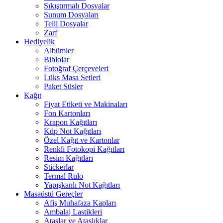
Sıkıştırmalı Dosyalar
Sunum Dosyaları
Telli Dosyalar
Zarf
Hediyelik
Albümler
Biblolar
Fotoğraf Çerçeveleri
Lüks Masa Setleri
Paket Süsler
Kağıt
Fiyat Etiketi ve Makinaları
Fon Kartonları
Krapon Kağıtları
Küp Not Kağıtları
Özel Kağıt ve Kartonlar
Renkli Fotokopi Kağıtları
Resim Kağıtları
Stickerlar
Termal Rulo
Yapışkanlı Not Kağıtları
Masaüstü Gereçler
Afiş Muhafaza Kapları
Ambalaj Lastikleri
Ataşlar ve Ataşlıklar