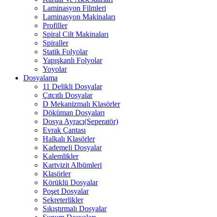
Laminasyon Filmleri
Laminasyon Makinaları
Profiller
Spiral Cilt Makinaları
Spiraller
Statik Folyolar
Yapışkanlı Folyolar
Yoyolar
Dosyalama
11 Delikli Dosyalar
Çıtçıtlı Dosyalar
D Mekanizmalı Klasörler
Döküman Dosyaları
Dosya Ayracı(Seperatör)
Evrak Çantası
Halkalı Klasörler
Kademeli Dosyalar
Kalemlikler
Kartvizit Albümleri
Klasörler
Körüklü Dosyalar
Poşet Dosyalar
Sekreterlikler
Sıkıştırmalı Dosyalar