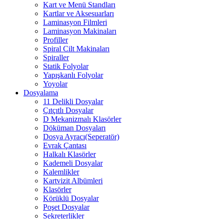
Kart ve Menü Standları
Kartlar ve Aksesuarları
Laminasyon Filmleri
Laminasyon Makinaları
Profiller
Spiral Cilt Makinaları
Spiraller
Statik Folyolar
Yapışkanlı Folyolar
Yoyolar
Dosyalama
11 Delikli Dosyalar
Çıtçıtlı Dosyalar
D Mekanizmalı Klasörler
Döküman Dosyaları
Dosya Ayracı(Seperatör)
Evrak Çantası
Halkalı Klasörler
Kademeli Dosyalar
Kalemlikler
Kartvizit Albümleri
Klasörler
Körüklü Dosyalar
Poşet Dosyalar
Sekreterlikler