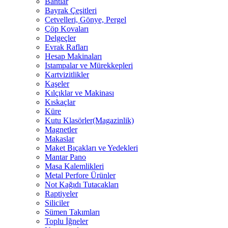
Bantlar
Bayrak Çeşitleri
Cetvelleri, Gönye, Pergel
Çöp Kovaları
Delgeçler
Evrak Rafları
Hesap Makinaları
Istampalar ve Mürekkepleri
Kartvizitlikler
Kaşeler
Kılçıklar ve Makinası
Kıskaçlar
Küre
Kutu Klasörler(Magazinlik)
Magnetler
Makaslar
Maket Bıçakları ve Yedekleri
Mantar Pano
Masa Kalemlikleri
Metal Perfore Ürünler
Not Kağıdı Tutacakları
Raptiyeler
Siliciler
Sümen Takımları
Toplu İğneler