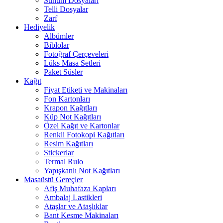
Sunum Dosyaları
Telli Dosyalar
Zarf
Hediyelik
Albümler
Biblolar
Fotoğraf Çerçeveleri
Lüks Masa Setleri
Paket Süsler
Kağıt
Fiyat Etiketi ve Makinaları
Fon Kartonları
Krapon Kağıtları
Küp Not Kağıtları
Özel Kağıt ve Kartonlar
Renkli Fotokopi Kağıtları
Resim Kağıtları
Stickerlar
Termal Rulo
Yapışkanlı Not Kağıtları
Masaüstü Gereçler
Afiş Muhafaza Kapları
Ambalaj Lastikleri
Ataşlar ve Ataşlıklar
Bant Kesme Makinaları