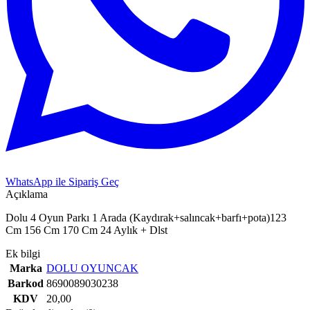
WhatsApp ile Sipariş Geç
Açıklama
Dolu 4 Oyun Parkı 1 Arada (Kaydırak+salıncak+barfı+pota)123
Cm 156 Cm 170 Cm 24 Aylık + Dlst
Ek bilgi
Marka
DOLU OYUNCAK
Barkod
8690089030238
KDV
20,00