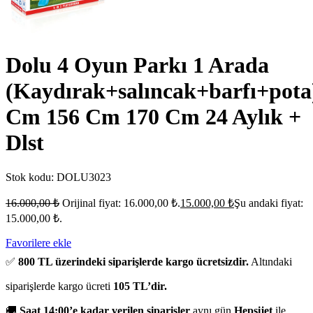
Dolu 4 Oyun Parkı 1 Arada
(Kaydırak+salıncak+barfı+pota
Cm 156 Cm 170 Cm 24 Aylık +
Dlst
Stok kodu:
DOLU3023
16.000,00
₺
Orijinal fiyat: 16.000,00 ₺.
15.000,00
₺
Şu andaki fiyat:
15.000,00 ₺.
Favorilere ekle
✅
800 TL üzerindeki siparişlerde kargo ücretsizdir.
Altındaki
siparişlerde kargo ücreti
105 TL’dir.
🚚
Saat 14:00’e kadar verilen siparişler
aynı gün
Hepsijet
ile