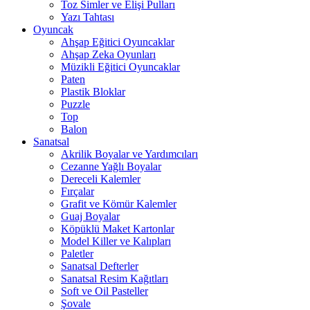
Toz Simler ve Elişi Pulları
Yazı Tahtası
Oyuncak
Ahşap Eğitici Oyuncaklar
Ahşap Zeka Oyunları
Müzikli Eğitici Oyuncaklar
Paten
Plastik Bloklar
Puzzle
Top
Balon
Sanatsal
Akrilik Boyalar ve Yardımcıları
Cezanne Yağlı Boyalar
Dereceli Kalemler
Fırçalar
Grafit ve Kömür Kalemler
Guaj Boyalar
Köpüklü Maket Kartonlar
Model Killer ve Kalıpları
Paletler
Sanatsal Defterler
Sanatsal Resim Kağıtları
Soft ve Oil Pasteller
Şovale