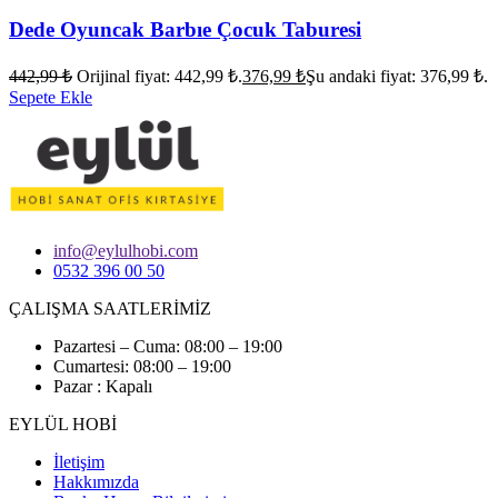
Dede Oyuncak Barbıe Çocuk Taburesi
442,99
₺
Orijinal fiyat: 442,99 ₺.
376,99
₺
Şu andaki fiyat: 376,99 ₺.
Sepete Ekle
info@eylulhobi.com
0532 396 00 50
ÇALIŞMA SAATLERİMİZ
Pazartesi – Cuma: 08:00 – 19:00
Cumartesi: 08:00 – 19:00
Pazar : Kapalı
EYLÜL HOBİ
İletişim
Hakkımızda