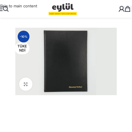
Skip to main content
Ana Sayfa
/
Okul Gereçleri
/
Defter ve Kitap Kapları
-10%
TÜKE
NDI
Büyütmek için tıklayın