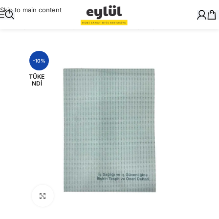
Skip to main content
Ana Sayfa
/
Okul Gereçleri
/
Defter ve Kitap Kapları
-10%
TÜKE
NDI
Büyütmek için tıklayın