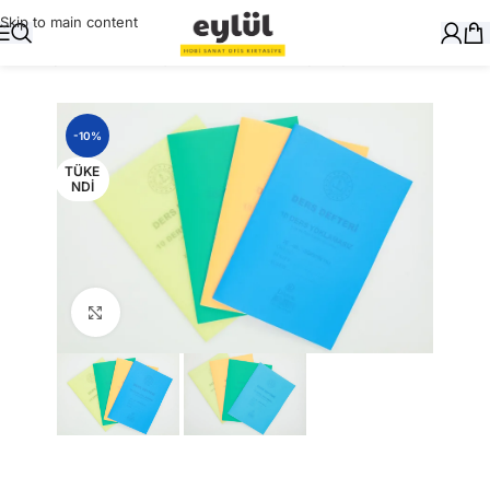
Skip to main content
Ana Sayfa
/
Okul Gereçleri
/
Defter ve Kitap Kapları
-10%
TÜKE
NDI
Büyütmek için tıklayın