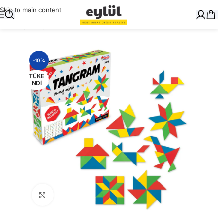
Skip to main content
Ana Sayfa
/
Oyuncak
-10%
TÜKE
NDI
Büyütmek için tıklayın