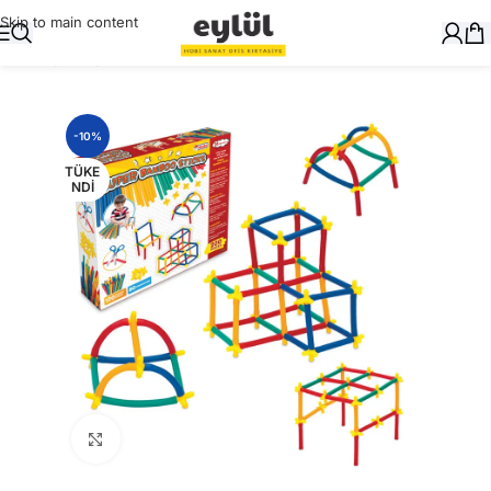
Skip to main content
Ana Sayfa
/
Oyuncak
-10%
TÜKE
NDI
Büyütmek için tıklayın