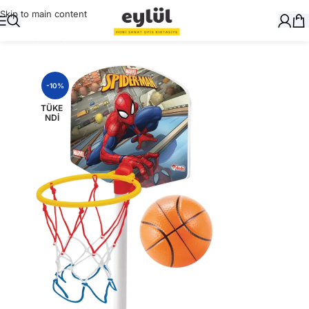
Skip to main content
Ana Sayfa
/
Oyuncak
-10%
TÜKE
NDI