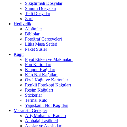
Sıkıştırmalı Dosyalar
Sunum Dosyaları
Telli Dosyalar
Zarf
Hediyelik
Albümler
Biblolar
Fotoğraf Çerçeveleri
Lüks Masa Setleri
Paket Süsler
Kağıt
Fiyat Etiketi ve Makinaları
Fon Kartonları
Krapon Kağıtları
Küp Not Kağıtları
Özel Kağıt ve Kartonlar
Renkli Fotokopi Kağıtları
Resim Kağıtları
Stickerlar
Termal Rulo
Yapışkanlı Not Kağıtları
Masaüstü Gereçler
Afiş Muhafaza Kapları
Ambalaj Lastikleri
Ataşlar ve Ataşlıklar