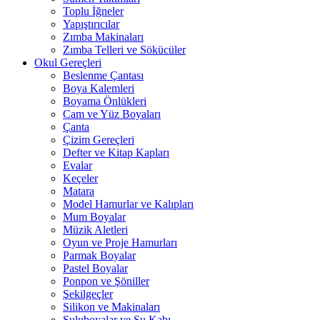
Toplu İğneler
Yapıştırıcılar
Zımba Makinaları
Zımba Telleri ve Sökücüler
Okul Gereçleri
Beslenme Çantası
Boya Kalemleri
Boyama Önlükleri
Cam ve Yüz Boyaları
Çanta
Çizim Gereçleri
Defter ve Kitap Kapları
Evalar
Keçeler
Matara
Model Hamurlar ve Kalıpları
Mum Boyalar
Müzik Aletleri
Oyun ve Proje Hamurları
Parmak Boyalar
Pastel Boyalar
Ponpon ve Şöniller
Şekilgeçler
Silikon ve Makinaları
Suluboyalar ve Su Kabı