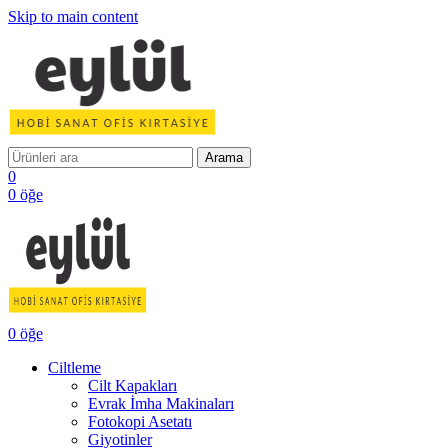
Skip to main content
Arama
0
0
öğe
0
öğe
Ciltleme
Cilt Kapakları
Evrak İmha Makinaları
Fotokopi Asetatı
Giyotinler