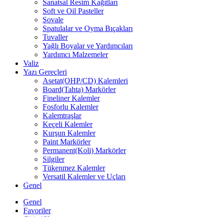
Sanatsal Resim Kağıtları
Soft ve Oil Pasteller
Şovale
Spatulalar ve Oyma Bıçakları
Tuvaller
Yağlı Boyalar ve Yardımcıları
Yardımcı Malzemeler
Valiz
Yazı Gereçleri
Asetat(OHP/CD) Kalemleri
Board(Tahta) Markörler
Fineliner Kalemler
Fosforlu Kalemler
Kalemtraşlar
Keçeli Kalemler
Kurşun Kalemler
Paint Markörler
Permanent(Koli) Markörler
Silgiler
Tükenmez Kalemler
Versatil Kalemler ve Uçları
Genel
Genel
Favoriler