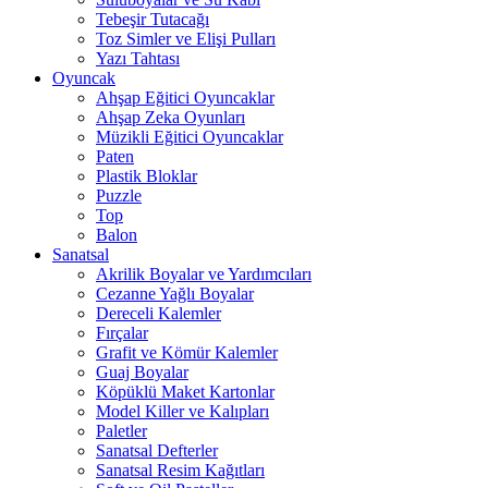
Tebeşir Tutacağı
Toz Simler ve Elişi Pulları
Yazı Tahtası
Oyuncak
Ahşap Eğitici Oyuncaklar
Ahşap Zeka Oyunları
Müzikli Eğitici Oyuncaklar
Paten
Plastik Bloklar
Puzzle
Top
Balon
Sanatsal
Akrilik Boyalar ve Yardımcıları
Cezanne Yağlı Boyalar
Dereceli Kalemler
Fırçalar
Grafit ve Kömür Kalemler
Guaj Boyalar
Köpüklü Maket Kartonlar
Model Killer ve Kalıpları
Paletler
Sanatsal Defterler
Sanatsal Resim Kağıtları