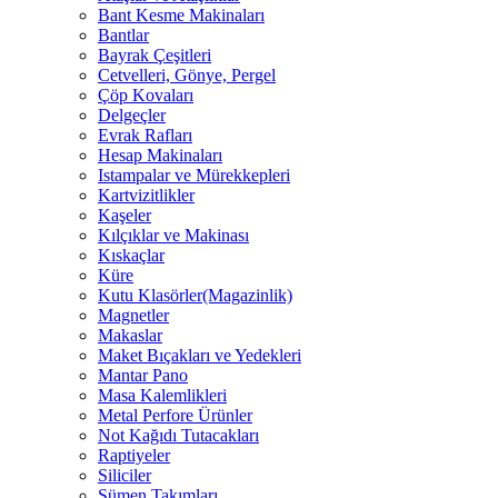
Bant Kesme Makinaları
Bantlar
Bayrak Çeşitleri
Cetvelleri, Gönye, Pergel
Çöp Kovaları
Delgeçler
Evrak Rafları
Hesap Makinaları
Istampalar ve Mürekkepleri
Kartvizitlikler
Kaşeler
Kılçıklar ve Makinası
Kıskaçlar
Küre
Kutu Klasörler(Magazinlik)
Magnetler
Makaslar
Maket Bıçakları ve Yedekleri
Mantar Pano
Masa Kalemlikleri
Metal Perfore Ürünler
Not Kağıdı Tutacakları
Raptiyeler
Siliciler
Sümen Takımları