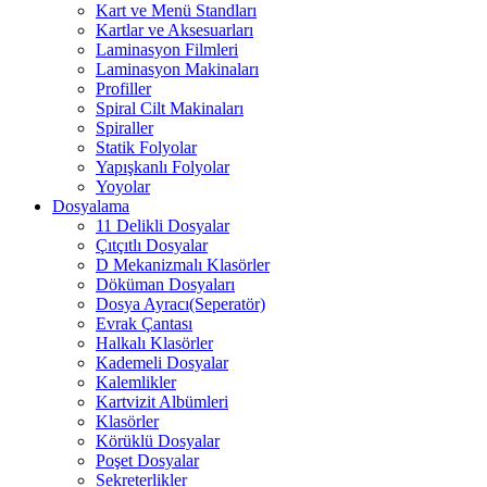
Kart ve Menü Standları
Kartlar ve Aksesuarları
Laminasyon Filmleri
Laminasyon Makinaları
Profiller
Spiral Cilt Makinaları
Spiraller
Statik Folyolar
Yapışkanlı Folyolar
Yoyolar
Dosyalama
11 Delikli Dosyalar
Çıtçıtlı Dosyalar
D Mekanizmalı Klasörler
Döküman Dosyaları
Dosya Ayracı(Seperatör)
Evrak Çantası
Halkalı Klasörler
Kademeli Dosyalar
Kalemlikler
Kartvizit Albümleri
Klasörler
Körüklü Dosyalar
Poşet Dosyalar
Sekreterlikler