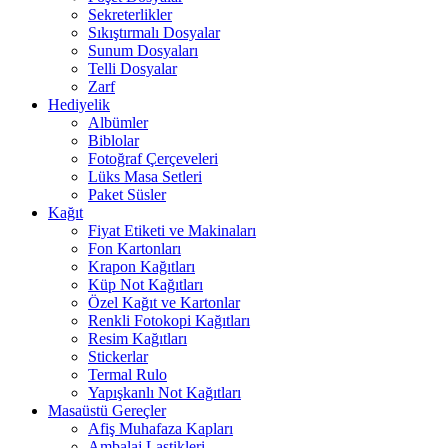
Sekreterlikler
Sıkıştırmalı Dosyalar
Sunum Dosyaları
Telli Dosyalar
Zarf
Hediyelik
Albümler
Biblolar
Fotoğraf Çerçeveleri
Lüks Masa Setleri
Paket Süsler
Kağıt
Fiyat Etiketi ve Makinaları
Fon Kartonları
Krapon Kağıtları
Küp Not Kağıtları
Özel Kağıt ve Kartonlar
Renkli Fotokopi Kağıtları
Resim Kağıtları
Stickerlar
Termal Rulo
Yapışkanlı Not Kağıtları
Masaüstü Gereçler
Afiş Muhafaza Kapları
Ambalaj Lastikleri