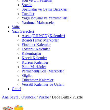
Soft ve Oil Pasteller
Şovale
Spatulalar ve Oyma Bıçakları
Tuvaller
Yağlı Boyalar ve Yardımcıları
Yardımcı Malzemeler
Valiz
Yazı Gereçleri
Asetat(OHP/CD) Kalemleri
Board(Tahta) Markörler
Fineliner Kalemler
Fosforlu Kalemler
Kalemtraşlar
Keçeli Kalemler
Kurşun Kalemler
Paint Markörler
Permanent(Koli) Markörler
Silgiler
Tükenmez Kalemler
Versatil Kalemler ve Uçları
Genel
Ana Sayfa
/
Oyuncak
/
Puzzle
/
Dede Bultak Puzzle