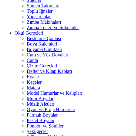
Siliciler
Sümen Takımları
Toplu İğneler
Yapıştırıcılar
Zımba Makinaları
Zımba Telleri ve Sökücüler
Okul Gereçleri
Beslenme Çantası
Boya Kalemleri
Boyama Önlükleri
Cam ve Yüz Boyaları
Çanta
Çizim Gereçleri
Defter ve Kitap Kapları
Evalar
Keçeler
Matara
Model Hamurlar ve Kalıpları
Mum Boyalar
Müzik Aletleri
Oyun ve Proje Hamurları
Parmak Boyalar
Pastel Boyalar
Ponpon ve Şöniller
Şekilgeçler