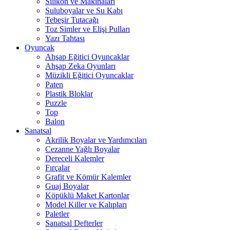
Silikon ve Makinaları
Suluboyalar ve Su Kabı
Tebeşir Tutacağı
Toz Simler ve Elişi Pulları
Yazı Tahtası
Oyuncak
Ahşap Eğitici Oyuncaklar
Ahşap Zeka Oyunları
Müzikli Eğitici Oyuncaklar
Paten
Plastik Bloklar
Puzzle
Top
Balon
Sanatsal
Akrilik Boyalar ve Yardımcıları
Cezanne Yağlı Boyalar
Dereceli Kalemler
Fırçalar
Grafit ve Kömür Kalemler
Guaj Boyalar
Köpüklü Maket Kartonlar
Model Killer ve Kalıpları
Paletler
Sanatsal Defterler