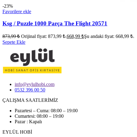
-23%
Favorilere ekle
Ksg / Puzzle 1000 Parça The Flight 20571
873,99
₺
Orijinal fiyat: 873,99 ₺.
668,99
₺
Şu andaki fiyat: 668,99 ₺.
Sepete Ekle
info@eylulhobi.com
0532 396 00 50
ÇALIŞMA SAATLERİMİZ
Pazartesi – Cuma: 08:00 – 19:00
Cumartesi: 08:00 – 19:00
Pazar : Kapalı
EYLÜL HOBİ