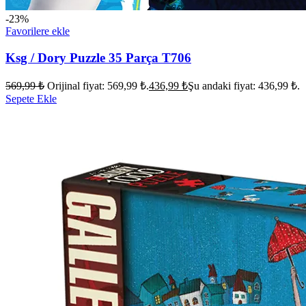
-23%
Favorilere ekle
Ksg / Dory Puzzle 35 Parça T706
569,99
₺
Orijinal fiyat: 569,99 ₺.
436,99
₺
Şu andaki fiyat: 436,99 ₺.
Sepete Ekle