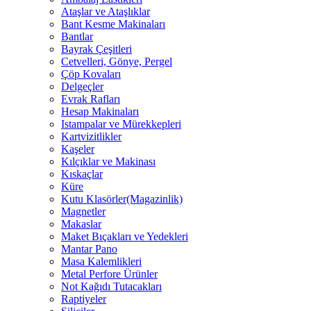
Ataşlar ve Ataşlıklar
Bant Kesme Makinaları
Bantlar
Bayrak Çeşitleri
Cetvelleri, Gönye, Pergel
Çöp Kovaları
Delgeçler
Evrak Rafları
Hesap Makinaları
Istampalar ve Mürekkepleri
Kartvizitlikler
Kaşeler
Kılçıklar ve Makinası
Kıskaçlar
Küre
Kutu Klasörler(Magazinlik)
Magnetler
Makaslar
Maket Bıçakları ve Yedekleri
Mantar Pano
Masa Kalemlikleri
Metal Perfore Ürünler
Not Kağıdı Tutacakları
Raptiyeler