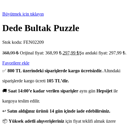
Büyütmek için tıklayın
Dede Bultak Puzzle
Stok kodu:
FEN02209
368,99
₺
Orijinal fiyat: 368,99 ₺.
297,99
₺
Şu andaki fiyat: 297,99 ₺.
Favorilere ekle
✅
800 TL üzerindeki siparişlerde kargo ücretsizdir.
Altındaki
siparişlerde kargo ücreti
105 TL’dir.
🚚
Saat 14:00’e kadar verilen siparişler
aynı gün
Hepsijet
ile
kargoya teslim edilir.
↩️
Satın aldığınız ürünü 14 gün içinde iade edebilirsiniz.
📦
Yüksek adetli alışverişleriniz
için fiyat teklifi almak üzere