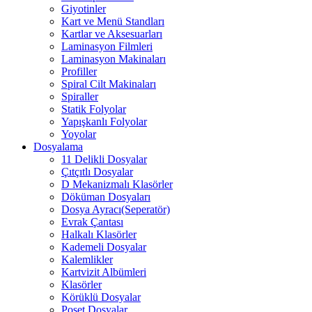
Giyotinler
Kart ve Menü Standları
Kartlar ve Aksesuarları
Laminasyon Filmleri
Laminasyon Makinaları
Profiller
Spiral Cilt Makinaları
Spiraller
Statik Folyolar
Yapışkanlı Folyolar
Yoyolar
Dosyalama
11 Delikli Dosyalar
Çıtçıtlı Dosyalar
D Mekanizmalı Klasörler
Döküman Dosyaları
Dosya Ayracı(Seperatör)
Evrak Çantası
Halkalı Klasörler
Kademeli Dosyalar
Kalemlikler
Kartvizit Albümleri
Klasörler
Körüklü Dosyalar
Poşet Dosyalar