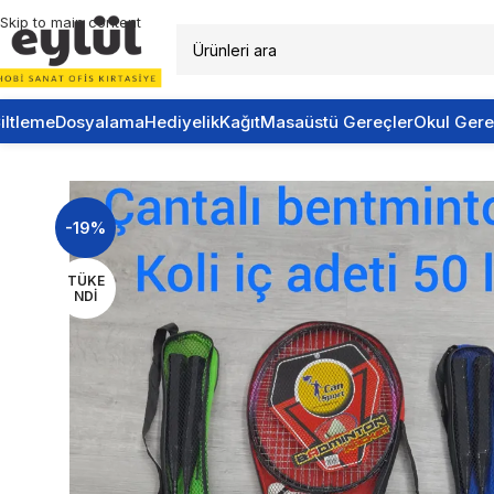
Skip to main content
iltleme
Dosyalama
Hediyelik
Kağıt
Masaüstü Gereçler
Okul Gere
Ana Sayfa
/
Genel
/
Can Sport Badminton 2 Li Raket Çantalı + 1 
-19%
TÜKE
NDI