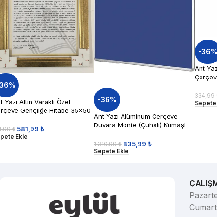
-36
Ant Ya
Çerçev
-36%
A4
334,99
-36%
t Yazı Altın Varaklı Özel
Sepete
rçeve Gençliğe Hitabe 35×50
Ant Yazı Alüminum Çerçeve
Duvara Monte (Çuhalı) Kumaşlı
581,99
₺
1,99
₺
Pano 45×60 Mavi Renk
pete Ekle
835,99
₺
1.310,99
₺
Sepete Ekle
ÇALIŞ
Pazarte
Cumarte