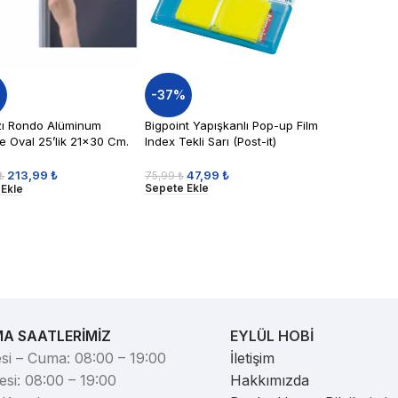
%
-37%
zı Rondo Alüminum
Bigpoint Yapışkanlı Pop-up Film
e Oval 25’lik 21×30 Cm.
Index Tekli Sarı (Post-it)
47,99
₺
213,99
₺
75,99
₺
₺
Sepete Ekle
 Ekle
MA SAATLERİMİZ
EYLÜL HOBİ
si – Cuma: 08:00 – 19:00
İletişim
si: 08:00 – 19:00
Hakkımızda