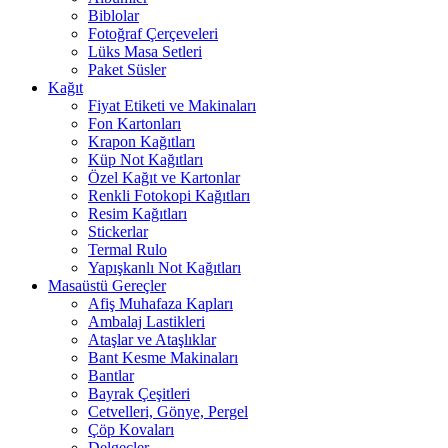
Biblolar
Fotoğraf Çerçeveleri
Lüks Masa Setleri
Paket Süsler
Kağıt
Fiyat Etiketi ve Makinaları
Fon Kartonları
Krapon Kağıtları
Küp Not Kağıtları
Özel Kağıt ve Kartonlar
Renkli Fotokopi Kağıtları
Resim Kağıtları
Stickerlar
Termal Rulo
Yapışkanlı Not Kağıtları
Masaüstü Gereçler
Afiş Muhafaza Kapları
Ambalaj Lastikleri
Ataşlar ve Ataşlıklar
Bant Kesme Makinaları
Bantlar
Bayrak Çeşitleri
Cetvelleri, Gönye, Pergel
Çöp Kovaları
Delgeçler