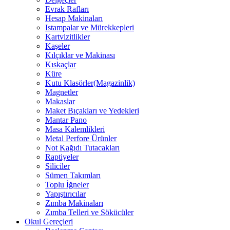
Evrak Rafları
Hesap Makinaları
Istampalar ve Mürekkepleri
Kartvizitlikler
Kaşeler
Kılçıklar ve Makinası
Kıskaçlar
Küre
Kutu Klasörler(Magazinlik)
Magnetler
Makaslar
Maket Bıçakları ve Yedekleri
Mantar Pano
Masa Kalemlikleri
Metal Perfore Ürünler
Not Kağıdı Tutacakları
Raptiyeler
Siliciler
Sümen Takımları
Toplu İğneler
Yapıştırıcılar
Zımba Makinaları
Zımba Telleri ve Sökücüler
Okul Gereçleri