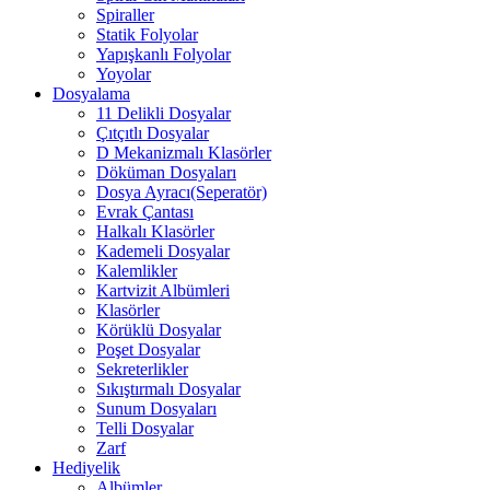
Spiraller
Statik Folyolar
Yapışkanlı Folyolar
Yoyolar
Dosyalama
11 Delikli Dosyalar
Çıtçıtlı Dosyalar
D Mekanizmalı Klasörler
Döküman Dosyaları
Dosya Ayracı(Seperatör)
Evrak Çantası
Halkalı Klasörler
Kademeli Dosyalar
Kalemlikler
Kartvizit Albümleri
Klasörler
Körüklü Dosyalar
Poşet Dosyalar
Sekreterlikler
Sıkıştırmalı Dosyalar
Sunum Dosyaları
Telli Dosyalar
Zarf
Hediyelik
Albümler