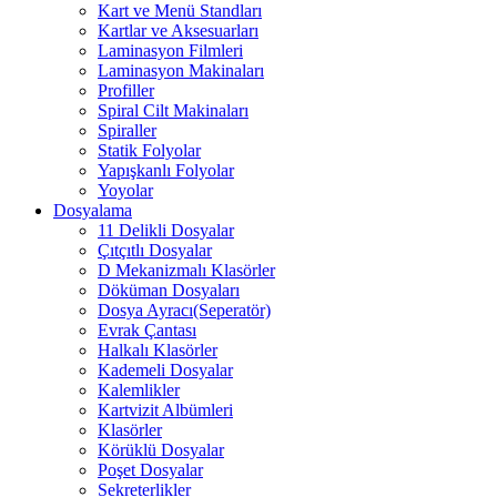
Kart ve Menü Standları
Kartlar ve Aksesuarları
Laminasyon Filmleri
Laminasyon Makinaları
Profiller
Spiral Cilt Makinaları
Spiraller
Statik Folyolar
Yapışkanlı Folyolar
Yoyolar
Dosyalama
11 Delikli Dosyalar
Çıtçıtlı Dosyalar
D Mekanizmalı Klasörler
Döküman Dosyaları
Dosya Ayracı(Seperatör)
Evrak Çantası
Halkalı Klasörler
Kademeli Dosyalar
Kalemlikler
Kartvizit Albümleri
Klasörler
Körüklü Dosyalar
Poşet Dosyalar
Sekreterlikler