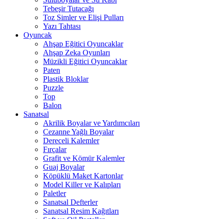
Tebeşir Tutacağı
Toz Simler ve Elişi Pulları
Yazı Tahtası
Oyuncak
Ahşap Eğitici Oyuncaklar
Ahşap Zeka Oyunları
Müzikli Eğitici Oyuncaklar
Paten
Plastik Bloklar
Puzzle
Top
Balon
Sanatsal
Akrilik Boyalar ve Yardımcıları
Cezanne Yağlı Boyalar
Dereceli Kalemler
Fırçalar
Grafit ve Kömür Kalemler
Guaj Boyalar
Köpüklü Maket Kartonlar
Model Killer ve Kalıpları
Paletler
Sanatsal Defterler
Sanatsal Resim Kağıtları