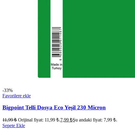
-33%
Favorilere ekle
Bigpoint Telli Dosya Eco Yeşil 230 Micron
11,99
₺
Orijinal fiyat: 11,99 ₺.
7,99
₺
Şu andaki fiyat: 7,99 ₺.
Sepete Ekle