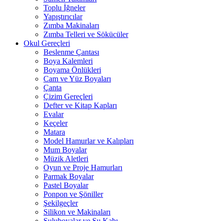
Toplu İğneler
Yapıştırıcılar
Zımba Makinaları
Zımba Telleri ve Sökücüler
Okul Gereçleri
Beslenme Çantası
Boya Kalemleri
Boyama Önlükleri
Cam ve Yüz Boyaları
Çanta
Çizim Gereçleri
Defter ve Kitap Kapları
Evalar
Keçeler
Matara
Model Hamurlar ve Kalıpları
Mum Boyalar
Müzik Aletleri
Oyun ve Proje Hamurları
Parmak Boyalar
Pastel Boyalar
Ponpon ve Şöniller
Şekilgeçler
Silikon ve Makinaları
Suluboyalar ve Su Kabı