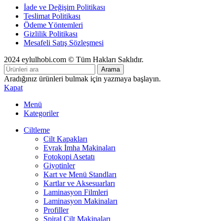
İade ve Değişim Politikası
Teslimat Politikası
Ödeme Yöntemleri
Gizlilik Politikası
Mesafeli Satış Sözleşmesi
2024 eylulhobi.com © Tüm Hakları Saklıdır.
Arama
Aradığınız ürünleri bulmak için yazmaya başlayın.
Kapat
Menü
Kategoriler
Ciltleme
Cilt Kapakları
Evrak İmha Makinaları
Fotokopi Asetatı
Giyotinler
Kart ve Menü Standları
Kartlar ve Aksesuarları
Laminasyon Filmleri
Laminasyon Makinaları
Profiller
Spiral Cilt Makinaları