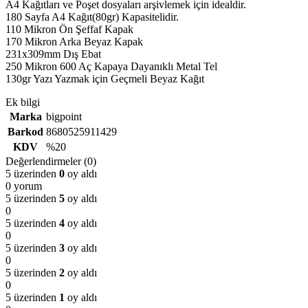
A4 Kağıtları ve Poşet dosyaları arşivlemek için idealdir.
180 Sayfa A4 Kağıt(80gr) Kapasitelidir.
110 Mikron Ön Şeffaf Kapak
170 Mikron Arka Beyaz Kapak
231x309mm Dış Ebat
250 Mikron 600 Aç Kapaya Dayanıklı Metal Tel
130gr Yazı Yazmak için Geçmeli Beyaz Kağıt
Ek bilgi
Marka
bigpoint
Barkod
8680525911429
KDV
%20
Değerlendirmeler (0)
5 üzerinden
0
oy aldı
0 yorum
5 üzerinden
5
oy aldı
0
5 üzerinden
4
oy aldı
0
5 üzerinden
3
oy aldı
0
5 üzerinden
2
oy aldı
0
5 üzerinden
1
oy aldı