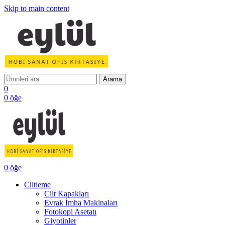
Skip to main content
Arama
0
0
öğe
0
öğe
Ciltleme
Cilt Kapakları
Evrak İmha Makinaları
Fotokopi Asetatı
Giyotinler