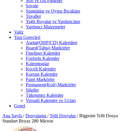
Soft ve Oil Pasteller
Şovale
Spatulalar ve Oyma Bıçakları
Tuvaller
Yağlı Boyalar ve Yardımcıları
Yardımcı Malzemeler
Valiz
Yazı Gereçleri
Asetat(OHP/CD) Kalemleri
Board(Tahta) Markörler
Fineliner Kalemler
Fosforlu Kalemler
Kalemtraşlar
Keçeli Kalemler
Kurşun Kalemler
Paint Markörler
Permanent(Koli) Markörler
Silgiler
Tükenmez Kalemler
Versatil Kalemler ve Uçları
Genel
Ana Sayfa
/
Dosyalama
/
Telli Dosyalar
/
Bigpoint Telli Dosya
Standart Beyaz 280 Micron