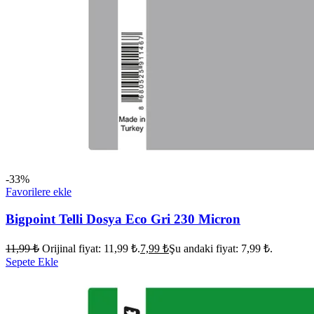
-33%
Favorilere ekle
Bigpoint Telli Dosya Eco Gri 230 Micron
11,99
₺
Orijinal fiyat: 11,99 ₺.
7,99
₺
Şu andaki fiyat: 7,99 ₺.
Sepete Ekle