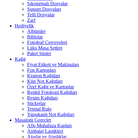
Sıkıştırmalı Dosyalar
Sunum Dosyaları
Telli Dosyalar
Zarf
Hediyelik
Albümler
Biblolar
Fotoğraf Çerçeveleri
Lüks Masa Setleri
Paket Süsler
Kağıt
Fiyat Etiketi ve Makinaları
Fon Kartonları
Krapon Kağıtları
Küp Not Kağıtları
Özel Kağıt ve Kartonlar
Renkli Fotokopi Kağıtları
Resim Kağıtları
Stickerlar
Termal Rulo
Yapışkanlı Not Kağıtları
Masaüstü Gereçler
Afiş Muhafaza Kapları
Ambalaj Lastikleri
Ataşlar ve Ataşlıklar