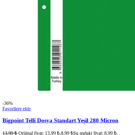
-36%
Favorilere ekle
Bigpoint Telli Dosya Standart Yeşil 280 Micron
13,99
₺
Orijinal fiyat: 13,99 ₺.
8,99
₺
Şu andaki fiyat: 8,99 ₺.