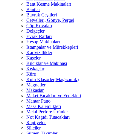
Bant Kesme Makinaları
Bantlar
Bayrak Çeşitleri
Cetvelleri, Gönye, Pergel
Çöp Kovaları
Delgeçler
Evrak Rafları
Hesap Makinaları
Istampalar ve Mürekkepleri
Kartvizitlikler
Kaşeler
Kılçıklar ve Makinası
Kıskaçlar
Küre
Kutu Klasörler(Magazinlik)
Magnetler
Makaslar
Maket Bıçakları ve Yedekleri
Mantar Pano
Masa Kalemlikleri
Metal Perfore Ürünler
Not Kağıdı Tutacakları
Raptiyeler
Siliciler
Sümen Takımları