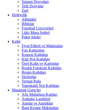
Sunum Dosyaları
Telli Dosyalar
Zarf
Hediyelik
Albümler
Biblolar
Fotoğraf Çerçeveleri
Lüks Masa Setleri
Paket Süsler
Kağıt
Fiyat Etiketi ve Makinaları
Fon Kartonları
Krapon Kağıtları
Küp Not Kağıtları
Özel Kağıt ve Kartonlar
Renkli Fotokopi Kağıtları
Resim Kağıtları
Stickerlar
Termal Rulo
Yapışkanlı Not Kağıtları
Masaüstü Gereçler
Afiş Muhafaza Kapları
Ambalaj Lastikleri
Ataşlar ve Ataşlıklar
Bant Kesme Makinaları