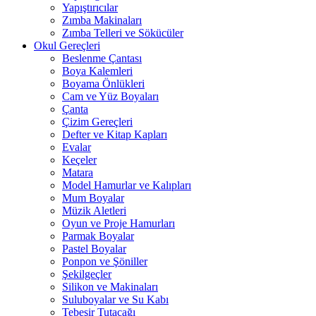
Yapıştırıcılar
Zımba Makinaları
Zımba Telleri ve Sökücüler
Okul Gereçleri
Beslenme Çantası
Boya Kalemleri
Boyama Önlükleri
Cam ve Yüz Boyaları
Çanta
Çizim Gereçleri
Defter ve Kitap Kapları
Evalar
Keçeler
Matara
Model Hamurlar ve Kalıpları
Mum Boyalar
Müzik Aletleri
Oyun ve Proje Hamurları
Parmak Boyalar
Pastel Boyalar
Ponpon ve Şöniller
Şekilgeçler
Silikon ve Makinaları
Suluboyalar ve Su Kabı
Tebeşir Tutacağı