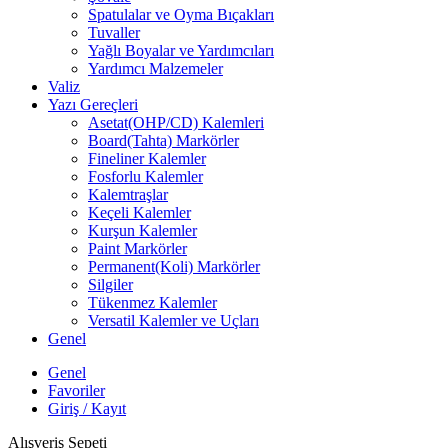
Spatulalar ve Oyma Bıçakları
Tuvaller
Yağlı Boyalar ve Yardımcıları
Yardımcı Malzemeler
Valiz
Yazı Gereçleri
Asetat(OHP/CD) Kalemleri
Board(Tahta) Markörler
Fineliner Kalemler
Fosforlu Kalemler
Kalemtraşlar
Keçeli Kalemler
Kurşun Kalemler
Paint Markörler
Permanent(Koli) Markörler
Silgiler
Tükenmez Kalemler
Versatil Kalemler ve Uçları
Genel
Genel
Favoriler
Giriş / Kayıt
Alışveriş Sepeti