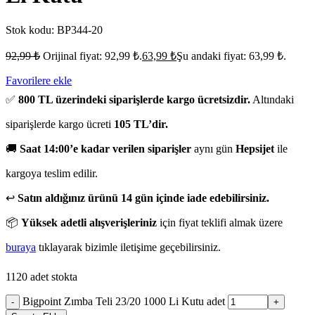
Stok kodu:
BP344-20
92,99
₺
Orijinal fiyat: 92,99 ₺.
63,99
₺
Şu andaki fiyat: 63,99 ₺.
Favorilere ekle
✅
800 TL üzerindeki siparişlerde kargo ücretsizdir.
Altındaki
siparişlerde kargo ücreti
105 TL’dir.
🚚
Saat 14:00’e kadar verilen siparişler
aynı gün
Hepsijet
ile
kargoya teslim edilir.
↩️
Satın aldığınız ürünü 14 gün içinde iade edebilirsiniz.
📦
Yüksek adetli alışverişleriniz
için fiyat teklifi almak üzere
buraya
tıklayarak bizimle iletişime geçebilirsiniz.
1120 adet stokta
Bigpoint Zımba Teli 23/20 1000 Li Kutu adet
-
+