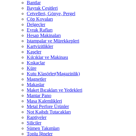
Bantlar
Bayrak Çeşitleri
Cetvelleri, Gönye, Pergel
Çöp Kovaları
Delgeçler
Evrak Rafları
Hesap Makinaları
Istampalar ve Mürekkepleri
Kartvizitlikler
Kaşeler
Kılçıklar ve Makinası
Kıskaçlar
Küre
Kutu Klasörler(Magazinlik)
Magnetler
Makaslar
Maket Bıçakları ve Yedekleri
Mantar Pano
Masa Kalemlikleri
Metal Perfore Ürünler
Not Kağıdı Tutacakları
Raptiyeler
Siliciler
Sümen Takımları
Toplu İğneler