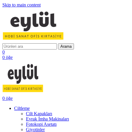
Skip to main content
Arama
0
0
öğe
0
öğe
Ciltleme
Cilt Kapakları
Evrak İmha Makinaları
Fotokopi Asetatı
Giyotinler