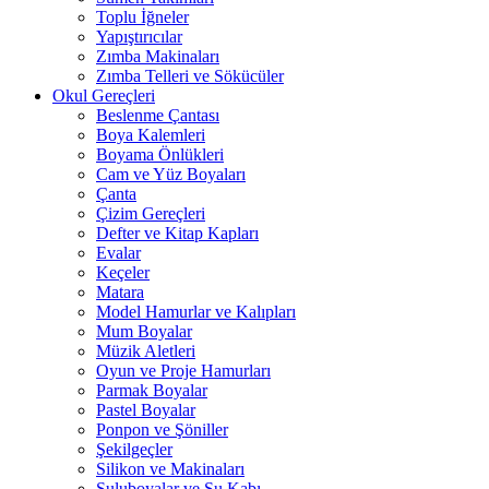
Toplu İğneler
Yapıştırıcılar
Zımba Makinaları
Zımba Telleri ve Sökücüler
Okul Gereçleri
Beslenme Çantası
Boya Kalemleri
Boyama Önlükleri
Cam ve Yüz Boyaları
Çanta
Çizim Gereçleri
Defter ve Kitap Kapları
Evalar
Keçeler
Matara
Model Hamurlar ve Kalıpları
Mum Boyalar
Müzik Aletleri
Oyun ve Proje Hamurları
Parmak Boyalar
Pastel Boyalar
Ponpon ve Şöniller
Şekilgeçler
Silikon ve Makinaları
Suluboyalar ve Su Kabı