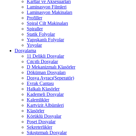
Kartlar ve Aksesuarları
Laminasyon Filmleri
Laminasyon Makinaları
Profiller
Spiral Cilt Makinaları
Spiraller
Statik Folyolar
Yapışkanlı Folyolar
Yoyolar
Dosyalama
11 Delikli Dosyalar
Çıtçıtlı Dosyalar
D Mekanizmalı Klasörler
Döküman Dosyaları
Dosya Ayracı(Seperatör)
Evrak Çantası
Halkalı Klasörler
Kademeli Dosyalar
Kalemlikler
Kartvizit Albümleri
Klasörler
Körüklü Dosyalar
Poşet Dosyalar
Sekreterlikler
Sıkıştırmalı Dosyalar