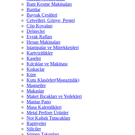
Bant Kesme Makinaları
Bantlar
Bayrak Çeşitleri
Cetvelleri, Gönye, Pergel
Çöp Kovaları
Delgeçler
Evrak Rafları
Hesap Makinaları
Istampalar ve Mürekkepleri
Kartvizitlikler
Kaşeler
Kılçıklar ve Makinası
Kıskaçlar
Küre
Kutu Klasörler(Magazinlik)
Magnetler
Makaslar
Maket Bıçakları ve Yedekleri
Mantar Pano
Masa Kalemlikleri
Metal Perfore Ürünler
Not Kağıdı Tutacakları
Raptiyeler
Siliciler
Sümen Takımları