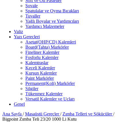
Soft ve Oil Pasteller
Şovale
Spatulalar ve Oyma Bıçakları
Tuvaller
Yağlı Boyalar ve Yardımcıları
Yardımcı Malzemeler
Valiz
Yazı Gereçleri
Asetat(OHP/CD) Kalemleri
Board(Tahta) Markörler
Fineliner Kalemler
Fosforlu Kalemler
Kalemtraşlar
Keçeli Kalemler
Kurşun Kalemler
Paint Markörler
Permanent(Koli) Markörler
Silgiler
Tükenmez Kalemler
Versatil Kalemler ve Uçları
Genel
Ana Sayfa
/
Masaüstü Gereçler
/
Zımba Telleri ve Sökücüler
/
Bigpoint Zımba Teli 23/20 1000 Li Kutu