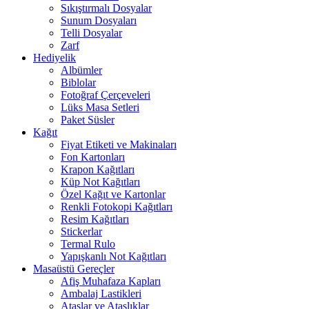
Sıkıştırmalı Dosyalar
Sunum Dosyaları
Telli Dosyalar
Zarf
Hediyelik
Albümler
Biblolar
Fotoğraf Çerçeveleri
Lüks Masa Setleri
Paket Süsler
Kağıt
Fiyat Etiketi ve Makinaları
Fon Kartonları
Krapon Kağıtları
Küp Not Kağıtları
Özel Kağıt ve Kartonlar
Renkli Fotokopi Kağıtları
Resim Kağıtları
Stickerlar
Termal Rulo
Yapışkanlı Not Kağıtları
Masaüstü Gereçler
Afiş Muhafaza Kapları
Ambalaj Lastikleri
Ataşlar ve Ataşlıklar