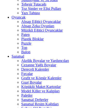
Tebeşir Tutacağı
Toz Simler ve Elişi Pulları
Yazı Tahtası
Oyuncak
Ahşap Eğitici Oyuncaklar
Ahşap Zeka Oyunları
Müzikli Eğitici Oyuncaklar
Paten
Plastik Bloklar
Puzzle
Top
Balon
Sanatsal
Akrilik Boyalar ve Yardımcıları
Cezanne Yağlı Boyalar
Dereceli Kalemler
Fırçalar
Grafit ve Kömür Kalemler
Guaj Boyalar
Köpüklü Maket Kartonlar
Model Killer ve Kalıpları
Paletler
Sanatsal Defterler
Sanatsal Resim Kağıtları