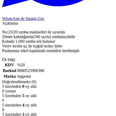
WhatsApp ile Sipariş Geç
Açıklama
No:23/20 zımba makineleri ile uyumlu
20mm kalınlığında(180 sayfa) zımbalayabilir
Kutuda 1.000 zımba teli bulunur
Verev kesim uç ile kağıdı kolay deler
Paslanmaz nikel kaplamalı metalden üretilmiştir
Ek bilgi
KDV
%20
Barkod
8680525900386
Marka
bigpoint
Değerlendirmeler (0)
5 üzerinden
0
oy aldı
0 yorum
5 üzerinden
5
oy aldı
0
5 üzerinden
4
oy aldı
0
5 üzerinden
3
oy aldı