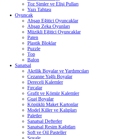
Toz Simler ve Elişi Pulları
Yazı Tahtası
Oyuncak
Ahşap Eğitici Oyuncaklar
Ahşap Zeka Oyunları
Müzikli Eğitici Oyuncaklar
Paten
Plastik Bloklar
Puzzle
Top
Balon
Sanatsal
Akrilik Boyalar ve Yardımcıları
Cezanne Yağlı Boyalar
Dereceli Kalemler
Fırçalar
Grafit ve Kömür Kalemler
Guaj Boyalar
Köpüklü Maket Kartonlar
Model Killer ve Kalıpları
Paletler
Sanatsal Defterler
Sanatsal Resim Kağıtları
Soft ve Oil Pasteller
Şovale