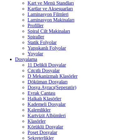
Kart ve Menü Standları
Kartlar ve Aksesuarları
Laminasyon Filmleri
Laminasyon Makinaları
Profiller
Spiral Cilt Makinaları
Spiraller
Statik Folyolar
Yapışkanlı Folyolar
Yoyolar
Dosyalama
11 Delikli Dosyalar
Çıtçıtlı Dosyalar
D Mekanizmalı Klasörler
Döküman Dosyaları
Dosya Ayracı(Seperatör)
Evrak Çantası
Halkalı Klasörler
Kademeli Dosyalar
Kalemlikler
Kartvizit Albümleri
Klasörler
Körüklü Dosyalar
Poşet Dosyalar
Sekreterlikler