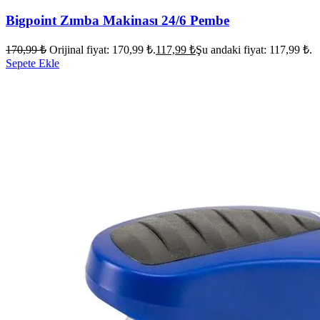
Bigpoint Zımba Makinası 24/6 Pembe
170,99
₺
Orijinal fiyat: 170,99 ₺.
117,99
₺
Şu andaki fiyat: 117,99 ₺.
Sepete Ekle