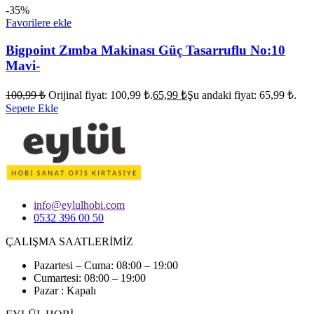
-35%
Favorilere ekle
Bigpoint Zımba Makinası Güç Tasarruflu No:10
Mavi-
100,99
₺
Orijinal fiyat: 100,99 ₺.
65,99
₺
Şu andaki fiyat: 65,99 ₺.
Sepete Ekle
info@eylulhobi.com
0532 396 00 50
ÇALIŞMA SAATLERİMİZ
Pazartesi – Cuma: 08:00 – 19:00
Cumartesi: 08:00 – 19:00
Pazar : Kapalı