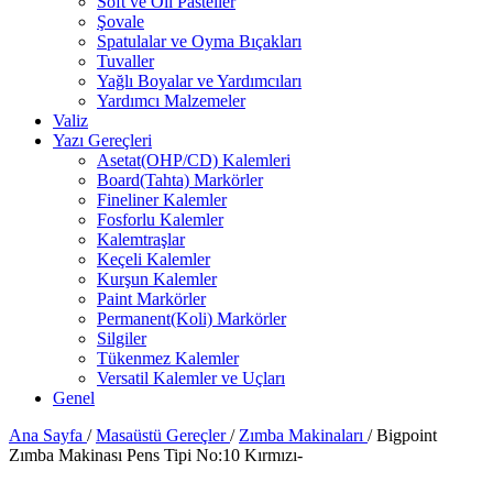
Soft ve Oil Pasteller
Şovale
Spatulalar ve Oyma Bıçakları
Tuvaller
Yağlı Boyalar ve Yardımcıları
Yardımcı Malzemeler
Valiz
Yazı Gereçleri
Asetat(OHP/CD) Kalemleri
Board(Tahta) Markörler
Fineliner Kalemler
Fosforlu Kalemler
Kalemtraşlar
Keçeli Kalemler
Kurşun Kalemler
Paint Markörler
Permanent(Koli) Markörler
Silgiler
Tükenmez Kalemler
Versatil Kalemler ve Uçları
Genel
Ana Sayfa
/
Masaüstü Gereçler
/
Zımba Makinaları
/
Bigpoint
Zımba Makinası Pens Tipi No:10 Kırmızı-