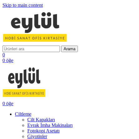
Skip to main content
Arama
0
0
öğe
0
öğe
Ciltleme
Cilt Kapakları
Evrak İmha Makinaları
Fotokopi Asetatı
Giyotinler