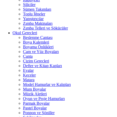
Siliciler
Sümen Takımları
Toplu İğneler
Yapıştırıcılar
Zımba Makinaları
Zımba Telleri ve Sökücüler
Okul Gereçleri
Beslenme Çantası
Boya Kalemleri
Boyama Önlükleri
Cam ve Yüz Boyaları
Çanta
Çizim Gereçleri
Defter ve Kitap Kapları
Evalar
Keçeler
Matara
Model Hamurlar ve Kalıpları
Mum Boyalar
Müzik Aletleri
Oyun ve Proje Hamurları
Parmak Boyalar
Pastel Boyalar
Ponpon ve Şöniller