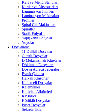
Kart ve Menü Standları
Kartlar ve Aksesuarları
Laminasyon Filmleri
Laminasyon Makinaları
Profiller
Spiral Cilt Makinaları
Spiraller
Statik Folyolar
Yapışkanlı Folyolar
Yoyolar
Dosyalama
11 Delikli Dosyalar
Çıtçıtlı Dosyalar
D Mekanizmalı Klasörler
Döküman Dosyaları
Dosya Ayracı(Seperatör)
Evrak Çantası
Halkalı Klasörler
Kademeli Dosyalar
Kalemlikler
Kartvizit Albümleri
Klasörler
Körüklü Dosyalar
Poşet Dosyalar
Sekreterlikler