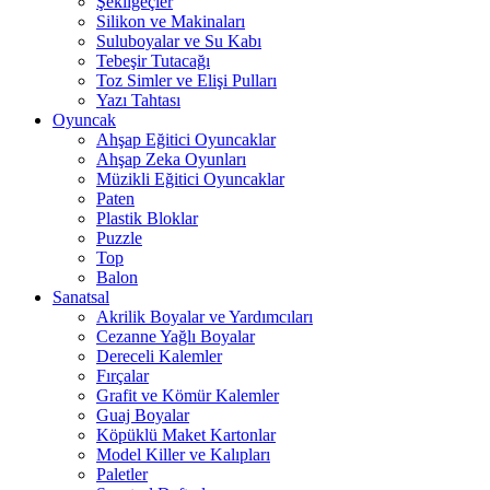
Şekilgeçler
Silikon ve Makinaları
Suluboyalar ve Su Kabı
Tebeşir Tutacağı
Toz Simler ve Elişi Pulları
Yazı Tahtası
Oyuncak
Ahşap Eğitici Oyuncaklar
Ahşap Zeka Oyunları
Müzikli Eğitici Oyuncaklar
Paten
Plastik Bloklar
Puzzle
Top
Balon
Sanatsal
Akrilik Boyalar ve Yardımcıları
Cezanne Yağlı Boyalar
Dereceli Kalemler
Fırçalar
Grafit ve Kömür Kalemler
Guaj Boyalar
Köpüklü Maket Kartonlar
Model Killer ve Kalıpları
Paletler