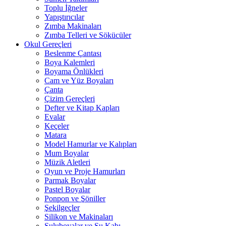
Toplu İğneler
Yapıştırıcılar
Zımba Makinaları
Zımba Telleri ve Sökücüler
Okul Gereçleri
Beslenme Çantası
Boya Kalemleri
Boyama Önlükleri
Cam ve Yüz Boyaları
Çanta
Çizim Gereçleri
Defter ve Kitap Kapları
Evalar
Keçeler
Matara
Model Hamurlar ve Kalıpları
Mum Boyalar
Müzik Aletleri
Oyun ve Proje Hamurları
Parmak Boyalar
Pastel Boyalar
Ponpon ve Şöniller
Şekilgeçler
Silikon ve Makinaları
Suluboyalar ve Su Kabı