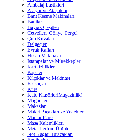
Ambalaj Lastikleri
Ataşlar ve Ataşlıklar
Bant Kesme Makinaları
Bantlar
Bayrak Çeşitleri
Cetvelleri, Gönye, Pergel
Çöp Kovaları
Delgeçler
Evrak Rafları
Hesap Makinaları
Istampalar ve Mürekkepleri
Kartvizitlikler
Kaşeler
Kılçıklar ve Makinası
Kıskaçlar
Küre
Kutu Klasörler(Magazinlik)
Magnetler
Makaslar
Maket Bıçakları ve Yedekleri
Mantar Pano
Masa Kalemlikleri
Metal Perfore Ürünler
Not Kağıdı Tutacakları
Raptiyeler