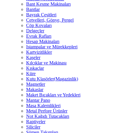
Bant Kesme Makinaları
Bantlar
Bayrak Çeşitleri
Cetvelleri, Gönye, Pergel
Çöp Kovaları
Delgeçler
Evrak Rafları
Hesap Makinaları
Istampalar ve Mürekkepleri
Kartvizitlikler
Kaşeler
Kılçıklar ve Makinası
Kıskaçlar
Küre
Kutu Klasörler(Magazinlik)
Magnetler
Makaslar
Maket Bıçakları ve Yedekleri
Mantar Pano
Masa Kalemlikleri
Metal Perfore Ürünler
Not Kağıdı Tutacakları
Raptiyeler
Siliciler
Sümen Takımları