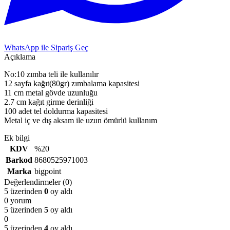
WhatsApp ile Sipariş Geç
Açıklama
No:10 zımba teli ile kullanılır
12 sayfa kağıt(80gr) zımbalama kapasitesi
11 cm metal gövde uzunluğu
2.7 cm kağıt girme derinliği
100 adet tel doldurma kapasitesi
Metal iç ve dış aksam ile uzun ömürlü kullanım
Ek bilgi
KDV
%20
Barkod
8680525971003
Marka
bigpoint
Değerlendirmeler (0)
5 üzerinden
0
oy aldı
0 yorum
5 üzerinden
5
oy aldı
0
5 üzerinden
4
oy aldı