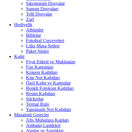
Sıkıştırmalı Dosyalar
Sunum Dosyaları
Telli Dosyalar
Zarf
Hediyelik
Albümler
Biblolar
Fotoğraf Çerçeveleri
Lüks Masa Setleri
Paket Süsler
Kağıt
Fiyat Etiketi ve Makinaları
Fon Kartonları
Krapon Kağıtları
Küp Not Kağıtları
Özel Kağıt ve Kartonlar
Renkli Fotokopi Kağıtları
Resim Kağıtları
Stickerlar
Termal Rulo
Yapışkanlı Not Kağıtları
Masaüstü Gereçler
Afiş Muhafaza Kapları
Ambalaj Lastikleri
Ataşlar ve Ataşlıklar