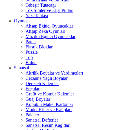
Tebeşir Tutacağı
Toz Simler ve Elişi Pulları
Yazı Tahtası
Oyuncak
Ahşap Eğitici Oyuncaklar
Ahşap Zeka Oyunları
Müzikli Eğitici Oyuncaklar
Paten
Plastik Bloklar
Puzzle
Top
Balon
Sanatsal
Akrilik Boyalar ve Yardımcıları
Cezanne Yağlı Boyalar
Dereceli Kalemler
Fırçalar
Grafit ve Kömür Kalemler
Guaj Boyalar
Köpüklü Maket Kartonlar
Model Killer ve Kalıpları
Paletler
Sanatsal Defterler
Sanatsal Resim Kağıtları