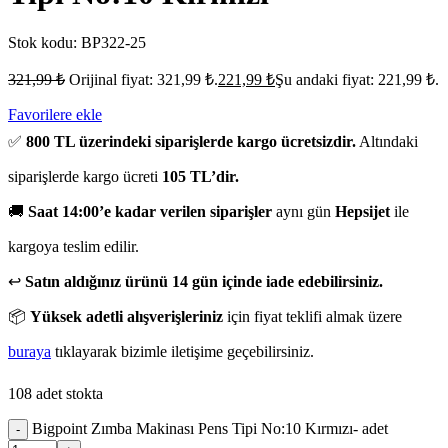
Stok kodu:
BP322-25
321,99
₺
Orijinal fiyat: 321,99 ₺.
221,99
₺
Şu andaki fiyat: 221,99 ₺.
Favorilere ekle
✅
800 TL üzerindeki siparişlerde kargo ücretsizdir.
Altındaki
siparişlerde kargo ücreti
105 TL’dir.
🚚
Saat 14:00’e kadar verilen siparişler
aynı gün
Hepsijet
ile
kargoya teslim edilir.
↩️
Satın aldığınız ürünü 14 gün içinde iade edebilirsiniz.
📦
Yüksek adetli alışverişleriniz
için fiyat teklifi almak üzere
buraya
tıklayarak bizimle iletişime geçebilirsiniz.
108 adet stokta
Bigpoint Zımba Makinası Pens Tipi No:10 Kırmızı- adet
-