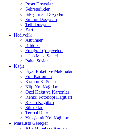
Poşet Dosyalar
Sekreterlikler
Sıkıştırmalı Dosyalar
Sunum Dosyaları
Telli Dosyalar
Zarf
Hediyelik
Albümler
Biblolar
Fotoğraf Çerçeveleri
Lüks Masa Setleri
Paket Süsler
Kağıt
Fiyat Etiketi ve Makinaları
Fon Kartonları
Krapon Kağıtları
Küp Not Kağıtları
Özel Kağıt ve Kartonlar
Renkli Fotokopi Kağıtları
Resim Kağıtları
Stickerlar
Termal Rulo
Yapışkanlı Not Kağıtları
Masaüstü Gereçler
Afiş Muhafaza Kapları