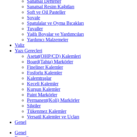
Sanatsal Defterler
Sanatsal Resim Kağıtları
Soft ve Oil Pasteller
Şovale
Spatulalar ve Oyma Bıçakları
Tuvaller
Yağlı Boyalar ve Yardımcıları
Yardımcı Malzemeler
Valiz
Yazı Gereçleri
Asetat(OHP/CD) Kalemleri
Board(Tahta) Markörler
Fineliner Kalemler
Fosforlu Kalemler
Kalemtraşlar
Keçeli Kalemler
Kurşun Kalemler
Paint Markörler
Permanent(Koli) Markörler
Silgiler
Tükenmez Kalemler
Versatil Kalemler ve Uçları
Genel
Genel