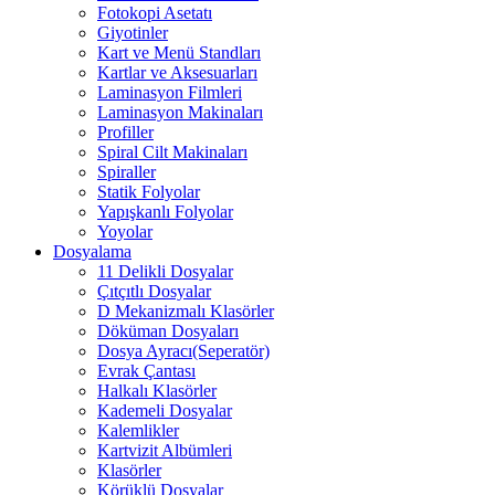
Fotokopi Asetatı
Giyotinler
Kart ve Menü Standları
Kartlar ve Aksesuarları
Laminasyon Filmleri
Laminasyon Makinaları
Profiller
Spiral Cilt Makinaları
Spiraller
Statik Folyolar
Yapışkanlı Folyolar
Yoyolar
Dosyalama
11 Delikli Dosyalar
Çıtçıtlı Dosyalar
D Mekanizmalı Klasörler
Döküman Dosyaları
Dosya Ayracı(Seperatör)
Evrak Çantası
Halkalı Klasörler
Kademeli Dosyalar
Kalemlikler
Kartvizit Albümleri
Klasörler
Körüklü Dosyalar