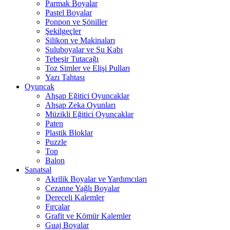
Parmak Boyalar
Pastel Boyalar
Ponpon ve Şöniller
Şekilgeçler
Silikon ve Makinaları
Suluboyalar ve Su Kabı
Tebeşir Tutacağı
Toz Simler ve Elişi Pulları
Yazı Tahtası
Oyuncak
Ahşap Eğitici Oyuncaklar
Ahşap Zeka Oyunları
Müzikli Eğitici Oyuncaklar
Paten
Plastik Bloklar
Puzzle
Top
Balon
Sanatsal
Akrilik Boyalar ve Yardımcıları
Cezanne Yağlı Boyalar
Dereceli Kalemler
Fırçalar
Grafit ve Kömür Kalemler
Guaj Boyalar