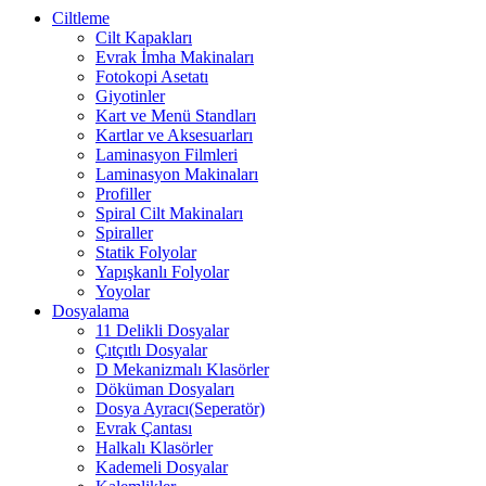
Ciltleme
Cilt Kapakları
Evrak İmha Makinaları
Fotokopi Asetatı
Giyotinler
Kart ve Menü Standları
Kartlar ve Aksesuarları
Laminasyon Filmleri
Laminasyon Makinaları
Profiller
Spiral Cilt Makinaları
Spiraller
Statik Folyolar
Yapışkanlı Folyolar
Yoyolar
Dosyalama
11 Delikli Dosyalar
Çıtçıtlı Dosyalar
D Mekanizmalı Klasörler
Döküman Dosyaları
Dosya Ayracı(Seperatör)
Evrak Çantası
Halkalı Klasörler
Kademeli Dosyalar