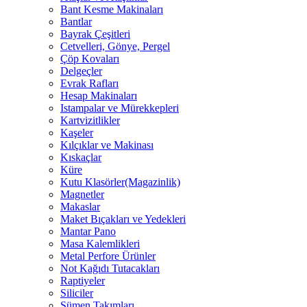
Bant Kesme Makinaları
Bantlar
Bayrak Çeşitleri
Cetvelleri, Gönye, Pergel
Çöp Kovaları
Delgeçler
Evrak Rafları
Hesap Makinaları
Istampalar ve Mürekkepleri
Kartvizitlikler
Kaşeler
Kılçıklar ve Makinası
Kıskaçlar
Küre
Kutu Klasörler(Magazinlik)
Magnetler
Makaslar
Maket Bıçakları ve Yedekleri
Mantar Pano
Masa Kalemlikleri
Metal Perfore Ürünler
Not Kağıdı Tutacakları
Raptiyeler
Siliciler
Sümen Takımları