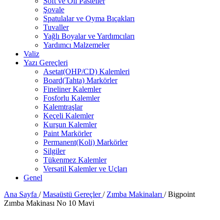
Soft ve Oil Pasteller
Şovale
Spatulalar ve Oyma Bıçakları
Tuvaller
Yağlı Boyalar ve Yardımcıları
Yardımcı Malzemeler
Valiz
Yazı Gereçleri
Asetat(OHP/CD) Kalemleri
Board(Tahta) Markörler
Fineliner Kalemler
Fosforlu Kalemler
Kalemtraşlar
Keçeli Kalemler
Kurşun Kalemler
Paint Markörler
Permanent(Koli) Markörler
Silgiler
Tükenmez Kalemler
Versatil Kalemler ve Uçları
Genel
Ana Sayfa
/
Masaüstü Gereçler
/
Zımba Makinaları
/
Bigpoint
Zımba Makinası No 10 Mavi