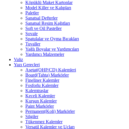
Köpüklü Maket Kartonlar
Model Killer ve Kalıpları
Paletler
Sanatsal Defterler
Sanatsal Resim Kağıtları
Soft ve Oil Pasteller
Şovale
Spatulalar ve Oyma Bıçakları
Tuvaller
Yağlı Boyalar ve Yardımcıları
Yardımcı Malzemeler
Valiz
Yazı Gereçleri
Asetat(OHP/CD) Kalemleri
Board(Tahta) Markörler
Fineliner Kalemler
Fosforlu Kalemler
Kalemtraşlar
Keçeli Kalemler
Kurşun Kalemler
Paint Markörler
Permanent(Koli) Markörler
Silgiler
Tükenmez Kalemler
Versatil Kalemler ve Uçları