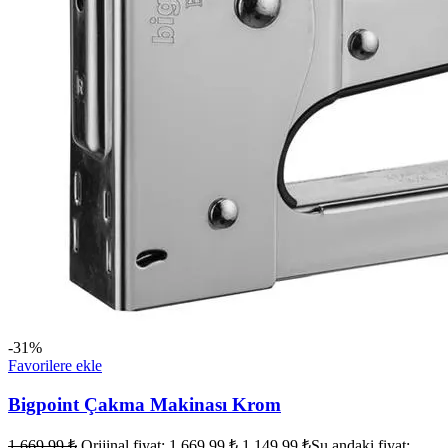
-31%
Favorilere ekle
Bigpoint Çakma Makinası Krom
1.669,99
₺
Orijinal fiyat: 1.669,99 ₺.
1.149,99
₺
Şu andaki fiyat: