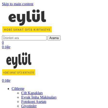
Skip to main content
Arama
0
0
öğe
0
öğe
Ciltleme
Cilt Kapakları
Evrak İmha Makinaları
Fotokopi Asetatı
Giyotinler