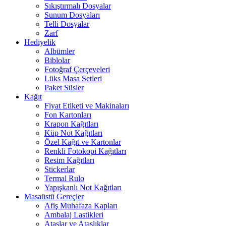
Sıkıştırmalı Dosyalar
Sunum Dosyaları
Telli Dosyalar
Zarf
Hediyelik
Albümler
Biblolar
Fotoğraf Çerçeveleri
Lüks Masa Setleri
Paket Süsler
Kağıt
Fiyat Etiketi ve Makinaları
Fon Kartonları
Krapon Kağıtları
Küp Not Kağıtları
Özel Kağıt ve Kartonlar
Renkli Fotokopi Kağıtları
Resim Kağıtları
Stickerlar
Termal Rulo
Yapışkanlı Not Kağıtları
Masaüstü Gereçler
Afiş Muhafaza Kapları
Ambalaj Lastikleri
Ataşlar ve Ataşlıklar