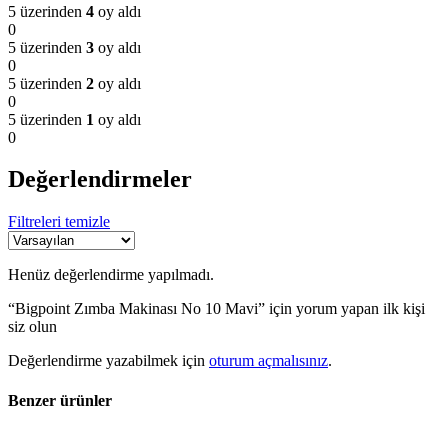
5 üzerinden
4
oy aldı
0
5 üzerinden
3
oy aldı
0
5 üzerinden
2
oy aldı
0
5 üzerinden
1
oy aldı
0
Değerlendirmeler
Filtreleri temizle
Henüz değerlendirme yapılmadı.
“Bigpoint Zımba Makinası No 10 Mavi” için yorum yapan ilk kişi
siz olun
Değerlendirme yazabilmek için
oturum açmalısınız
.
Benzer ürünler