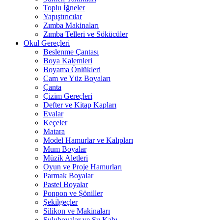
Toplu İğneler
Yapıştırıcılar
Zımba Makinaları
Zımba Telleri ve Sökücüler
Okul Gereçleri
Beslenme Çantası
Boya Kalemleri
Boyama Önlükleri
Cam ve Yüz Boyaları
Çanta
Çizim Gereçleri
Defter ve Kitap Kapları
Evalar
Keçeler
Matara
Model Hamurlar ve Kalıpları
Mum Boyalar
Müzik Aletleri
Oyun ve Proje Hamurları
Parmak Boyalar
Pastel Boyalar
Ponpon ve Şöniller
Şekilgeçler
Silikon ve Makinaları
Suluboyalar ve Su Kabı