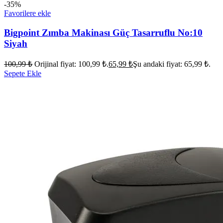
-35%
Favorilere ekle
Bigpoint Zımba Makinası Güç Tasarruflu No:10
Siyah
100,99
₺
Orijinal fiyat: 100,99 ₺.
65,99
₺
Şu andaki fiyat: 65,99 ₺.
Sepete Ekle