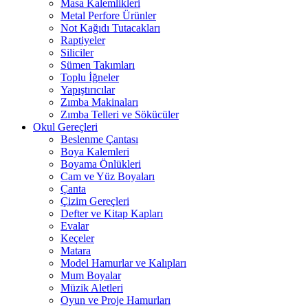
Masa Kalemlikleri
Metal Perfore Ürünler
Not Kağıdı Tutacakları
Raptiyeler
Siliciler
Sümen Takımları
Toplu İğneler
Yapıştırıcılar
Zımba Makinaları
Zımba Telleri ve Sökücüler
Okul Gereçleri
Beslenme Çantası
Boya Kalemleri
Boyama Önlükleri
Cam ve Yüz Boyaları
Çanta
Çizim Gereçleri
Defter ve Kitap Kapları
Evalar
Keçeler
Matara
Model Hamurlar ve Kalıpları
Mum Boyalar
Müzik Aletleri
Oyun ve Proje Hamurları