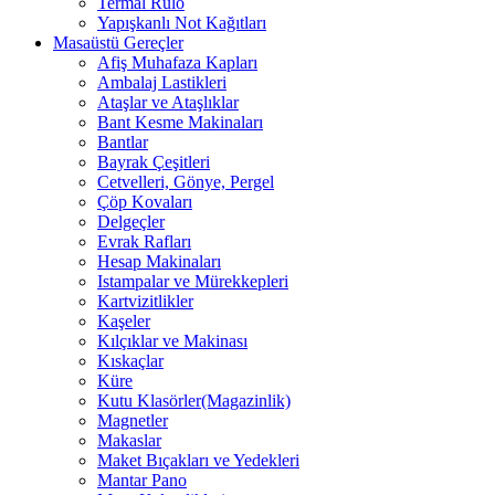
Termal Rulo
Yapışkanlı Not Kağıtları
Masaüstü Gereçler
Afiş Muhafaza Kapları
Ambalaj Lastikleri
Ataşlar ve Ataşlıklar
Bant Kesme Makinaları
Bantlar
Bayrak Çeşitleri
Cetvelleri, Gönye, Pergel
Çöp Kovaları
Delgeçler
Evrak Rafları
Hesap Makinaları
Istampalar ve Mürekkepleri
Kartvizitlikler
Kaşeler
Kılçıklar ve Makinası
Kıskaçlar
Küre
Kutu Klasörler(Magazinlik)
Magnetler
Makaslar
Maket Bıçakları ve Yedekleri
Mantar Pano