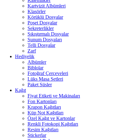
Kalemlikler
Kartvizit Albümleri
Klasörler
Körüklü Dosyalar
Poşet Dosyalar
Sekreterlikler
Sıkıştırmalı Dosyalar
Sunum Dosyaları
Telli Dosyalar
Zarf
Hediyelik
Albümler
Biblolar
Fotoğraf Çerçeveleri
Lüks Masa Setleri
Paket Süsler
Kağıt
Fiyat Etiketi ve Makinaları
Fon Kartonları
Krapon Kağıtları
Küp Not Kağıtları
Özel Kağıt ve Kartonlar
Renkli Fotokopi Kağıtları
Resim Kağıtları
Stickerlar