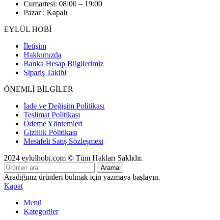
Cumartesi: 08:00 – 19:00
Pazar : Kapalı
EYLÜL HOBİ
İletişim
Hakkımızda
Banka Hesap Bilgilerimiz
Sipariş Takibi
ÖNEMLİ BİLGİLER
İade ve Değişim Politikası
Teslimat Politikası
Ödeme Yöntemleri
Gizlilik Politikası
Mesafeli Satış Sözleşmesi
2024 eylulhobi.com © Tüm Hakları Saklıdır.
Arama
Aradığınız ürünleri bulmak için yazmaya başlayın.
Kapat
Menü
Kategoriler