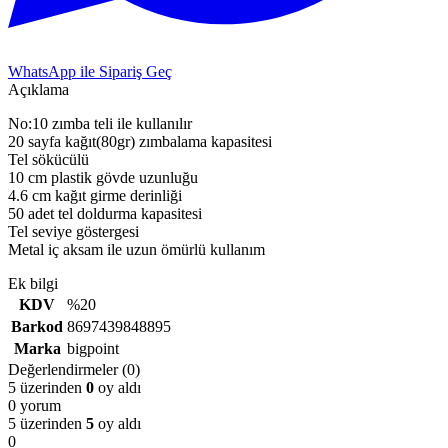
WhatsApp ile Sipariş Geç
Açıklama
No:10 zımba teli ile kullanılır
20 sayfa kağıt(80gr) zımbalama kapasitesi
Tel sökücülü
10 cm plastik gövde uzunluğu
4.6 cm kağıt girme derinliği
50 adet tel doldurma kapasitesi
Tel seviye göstergesi
Metal iç aksam ile uzun ömürlü kullanım
Ek bilgi
KDV
%20
Barkod
8697439848895
Marka
bigpoint
Değerlendirmeler (0)
5 üzerinden
0
oy aldı
0 yorum
5 üzerinden
5
oy aldı
0