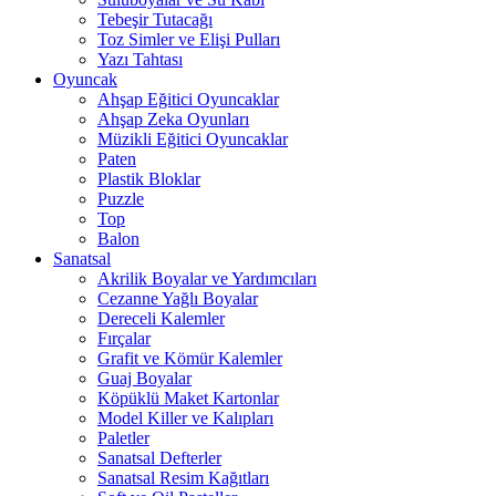
Tebeşir Tutacağı
Toz Simler ve Elişi Pulları
Yazı Tahtası
Oyuncak
Ahşap Eğitici Oyuncaklar
Ahşap Zeka Oyunları
Müzikli Eğitici Oyuncaklar
Paten
Plastik Bloklar
Puzzle
Top
Balon
Sanatsal
Akrilik Boyalar ve Yardımcıları
Cezanne Yağlı Boyalar
Dereceli Kalemler
Fırçalar
Grafit ve Kömür Kalemler
Guaj Boyalar
Köpüklü Maket Kartonlar
Model Killer ve Kalıpları
Paletler
Sanatsal Defterler
Sanatsal Resim Kağıtları