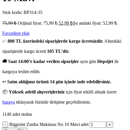
Stok kodu:
BP314-35
75,99
₺
Orijinal fiyat: 75,99 ₺.
52,99
₺
Şu andaki fiyat: 52,99 ₺.
Favorilere ekle
✅
800 TL üzerindeki siparişlerde kargo ücretsizdir.
Altındaki
siparişlerde kargo ücreti
105 TL’dir.
🚚
Saat 14:00’e kadar verilen siparişler
aynı gün
Hepsijet
ile
kargoya teslim edilir.
↩️
Satın aldığınız ürünü 14 gün içinde iade edebilirsiniz.
📦
Yüksek adetli alışverişleriniz
için fiyat teklifi almak üzere
buraya
tıklayarak bizimle iletişime geçebilirsiniz.
1140 adet stokta
Bigpoint Zımba Makinası No 10 Mavi adet
-
+