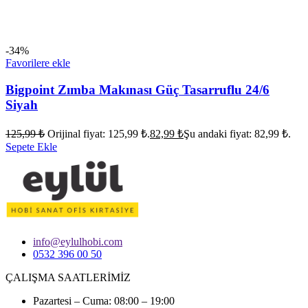
-34%
Favorilere ekle
Bigpoint Zımba Makınası Güç Tasarruflu 24/6
Siyah
125,99
₺
Orijinal fiyat: 125,99 ₺.
82,99
₺
Şu andaki fiyat: 82,99 ₺.
Sepete Ekle
info@eylulhobi.com
0532 396 00 50
ÇALIŞMA SAATLERİMİZ
Pazartesi – Cuma: 08:00 – 19:00