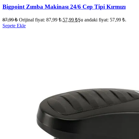
Bigpoint Zımba Makinası 24/6 Cep Tipi Kırmızı
87,99
₺
Orijinal fiyat: 87,99 ₺.
57,99
₺
Şu andaki fiyat: 57,99 ₺.
Sepete Ekle