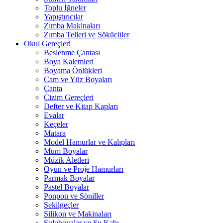
Toplu İğneler
Yapıştırıcılar
Zımba Makinaları
Zımba Telleri ve Sökücüler
Okul Gereçleri
Beslenme Çantası
Boya Kalemleri
Boyama Önlükleri
Cam ve Yüz Boyaları
Çanta
Çizim Gereçleri
Defter ve Kitap Kapları
Evalar
Keçeler
Matara
Model Hamurlar ve Kalıpları
Mum Boyalar
Müzik Aletleri
Oyun ve Proje Hamurları
Parmak Boyalar
Pastel Boyalar
Ponpon ve Şöniller
Şekilgeçler
Silikon ve Makinaları
Suluboyalar ve Su Kabı