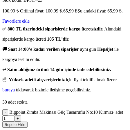
Stok kodu:
BP317-25
100,99
₺
Orijinal fiyat: 100,99 ₺.
65,99
₺
Şu andaki fiyat: 65,99 ₺.
Favorilere ekle
✅
800 TL üzerindeki siparişlerde kargo ücretsizdir.
Altındaki
siparişlerde kargo ücreti
105 TL’dir.
🚚
Saat 14:00’e kadar verilen siparişler
aynı gün
Hepsijet
ile
kargoya teslim edilir.
↩️
Satın aldığınız ürünü 14 gün içinde iade edebilirsiniz.
📦
Yüksek adetli alışverişleriniz
için fiyat teklifi almak üzere
buraya
tıklayarak bizimle iletişime geçebilirsiniz.
30 adet stokta
Bigpoint Zımba Makinası Güç Tasarruflu No:10 Kırmızı- adet
-
+
Sepete Ekle