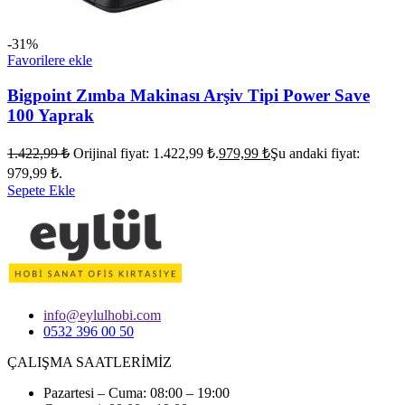
-31%
Favorilere ekle
Bigpoint Zımba Makinası Arşiv Tipi Power Save
100 Yaprak
1.422,99
₺
Orijinal fiyat: 1.422,99 ₺.
979,99
₺
Şu andaki fiyat:
979,99 ₺.
Sepete Ekle
info@eylulhobi.com
0532 396 00 50
ÇALIŞMA SAATLERİMİZ
Pazartesi – Cuma: 08:00 – 19:00