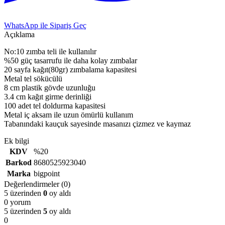
WhatsApp ile Sipariş Geç
Açıklama
No:10 zımba teli ile kullanılır
%50 güç tasarrufu ile daha kolay zımbalar
20 sayfa kağıt(80gr) zımbalama kapasitesi
Metal tel sökücülü
8 cm plastik gövde uzunluğu
3.4 cm kağıt girme derinliği
100 adet tel doldurma kapasitesi
Metal iç aksam ile uzun ömürlü kullanım
Tabanındaki kauçuk sayesinde masanızı çizmez ve kaymaz
Ek bilgi
KDV
%20
Barkod
8680525923040
Marka
bigpoint
Değerlendirmeler (0)
5 üzerinden
0
oy aldı
0 yorum
5 üzerinden
5
oy aldı
0