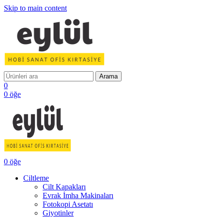
Skip to main content
Arama
0
0
öğe
0
öğe
Ciltleme
Cilt Kapakları
Evrak İmha Makinaları
Fotokopi Asetatı
Giyotinler