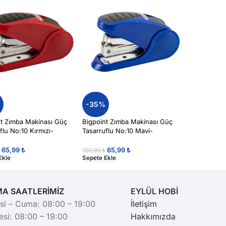
%
-35%
nt Zımba Makinası Güç
Bigpoint Zımba Makinası Güç
flu No:10 Kırmızı-
Tasarruflu No:10 Mavi-
65,99
₺
65,99
₺
₺
100,99
₺
Ekle
Sepete Ekle
MA SAATLERİMİZ
EYLÜL HOBİ
si – Cuma: 08:00 – 19:00
İletişim
si: 08:00 – 19:00
Hakkımızda