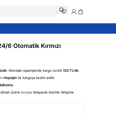
24/6 Otomatik Kırmızı
zdir.
Altındaki siparişlerde kargo ücreti
105 TL’dir.
ün
Hepsijet
ile kargoya teslim edilir.
ilirsiniz.
fi almak üzere
buraya
tıklayarak bizimle iletişime