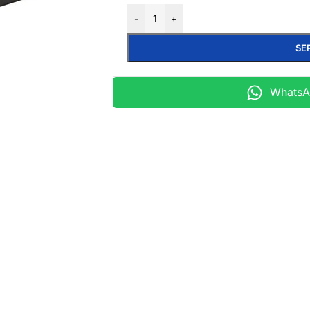
-
+
SE
WhatsAp