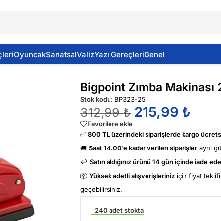
leri
Oyuncak
Sanatsal
Valiz
Yazı Gereçleri
Genel
a Makinası 24/6 Otomatik Kırmızı
Bigpoint Zımba Makinası 
Stok kodu:
BP323-25
215,99
₺
312,99
₺
Favorilere ekle
✅
800 TL üzerindeki siparişlerde kargo ücretsi
🚚
Saat 14:00’e kadar verilen siparişler
aynı g
↩️
Satın aldığınız ürünü 14 gün içinde iade edeb
📦
Yüksek adetli alışverişleriniz
için fiyat tekli
geçebilirsiniz.
240 adet stokta