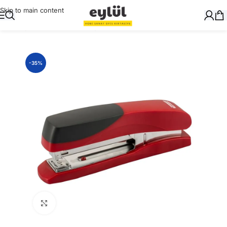
Skip to main content
Ana Sayfa
/
Masaüstü Gereçler
/
Zımba Makinaları
-35%
Büyütmek için tıklayın