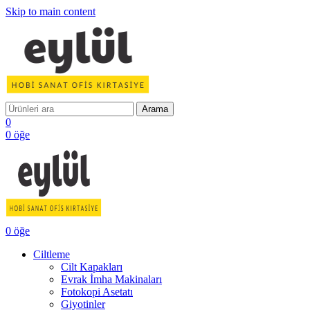
Skip to main content
Arama
0
0
öğe
0
öğe
Ciltleme
Cilt Kapakları
Evrak İmha Makinaları
Fotokopi Asetatı
Giyotinler