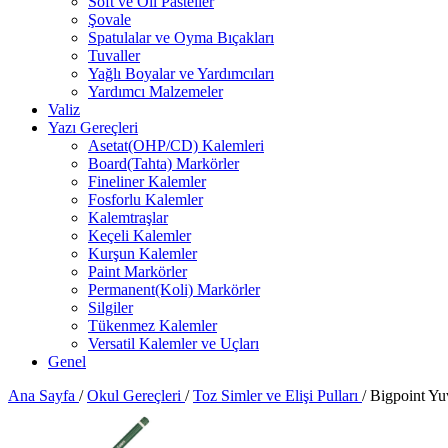
Soft ve Oil Pasteller
Şovale
Spatulalar ve Oyma Bıçakları
Tuvaller
Yağlı Boyalar ve Yardımcıları
Yardımcı Malzemeler
Valiz
Yazı Gereçleri
Asetat(OHP/CD) Kalemleri
Board(Tahta) Markörler
Fineliner Kalemler
Fosforlu Kalemler
Kalemtraşlar
Keçeli Kalemler
Kurşun Kalemler
Paint Markörler
Permanent(Koli) Markörler
Silgiler
Tükenmez Kalemler
Versatil Kalemler ve Uçları
Genel
Ana Sayfa
/
Okul Gereçleri
/
Toz Simler ve Elişi Pulları
/
Bigpoint Yu