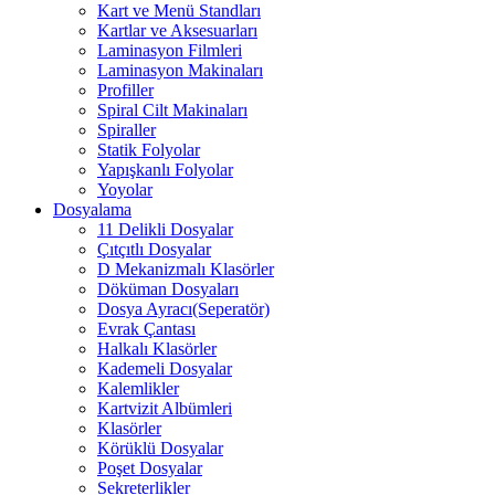
Kart ve Menü Standları
Kartlar ve Aksesuarları
Laminasyon Filmleri
Laminasyon Makinaları
Profiller
Spiral Cilt Makinaları
Spiraller
Statik Folyolar
Yapışkanlı Folyolar
Yoyolar
Dosyalama
11 Delikli Dosyalar
Çıtçıtlı Dosyalar
D Mekanizmalı Klasörler
Döküman Dosyaları
Dosya Ayracı(Seperatör)
Evrak Çantası
Halkalı Klasörler
Kademeli Dosyalar
Kalemlikler
Kartvizit Albümleri
Klasörler
Körüklü Dosyalar
Poşet Dosyalar
Sekreterlikler