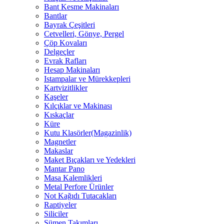
Bant Kesme Makinaları
Bantlar
Bayrak Çeşitleri
Cetvelleri, Gönye, Pergel
Çöp Kovaları
Delgeçler
Evrak Rafları
Hesap Makinaları
Istampalar ve Mürekkepleri
Kartvizitlikler
Kaşeler
Kılçıklar ve Makinası
Kıskaçlar
Küre
Kutu Klasörler(Magazinlik)
Magnetler
Makaslar
Maket Bıçakları ve Yedekleri
Mantar Pano
Masa Kalemlikleri
Metal Perfore Ürünler
Not Kağıdı Tutacakları
Raptiyeler
Siliciler
Sümen Takımları