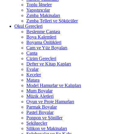
Toplu İğneler
Yapıştırıcılar
Zımba Makinaları
Zımba Telleri ve Sökücüler
Okul Gereçleri
Beslenme Çantası
Boya Kalemleri
Boyama Önlükleri
Cam ve Yüz Boyaları
Çanta
Çizim Gereçleri
Defter ve Kitap Kapları
Evalar
Keçeler
Matara
Model Hamurlar ve Kalıpları
Mum Boyalar
Müzik Aletleri
Oyun ve Proje Hamurları
Parmak Boyalar
Pastel Boyalar
Ponpon ve Şöniller
Şekilgeçler
Silikon ve Makinaları
Suluboyalar ve Su Kabı