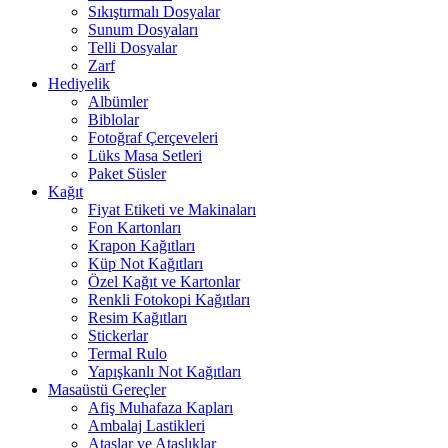
Sıkıştırmalı Dosyalar
Sunum Dosyaları
Telli Dosyalar
Zarf
Hediyelik
Albümler
Biblolar
Fotoğraf Çerçeveleri
Lüks Masa Setleri
Paket Süsler
Kağıt
Fiyat Etiketi ve Makinaları
Fon Kartonları
Krapon Kağıtları
Küp Not Kağıtları
Özel Kağıt ve Kartonlar
Renkli Fotokopi Kağıtları
Resim Kağıtları
Stickerlar
Termal Rulo
Yapışkanlı Not Kağıtları
Masaüstü Gereçler
Afiş Muhafaza Kapları
Ambalaj Lastikleri
Ataşlar ve Ataşlıklar