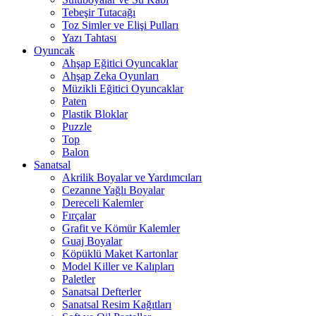
Tebeşir Tutacağı
Toz Simler ve Elişi Pulları
Yazı Tahtası
Oyuncak
Ahşap Eğitici Oyuncaklar
Ahşap Zeka Oyunları
Müzikli Eğitici Oyuncaklar
Paten
Plastik Bloklar
Puzzle
Top
Balon
Sanatsal
Akrilik Boyalar ve Yardımcıları
Cezanne Yağlı Boyalar
Dereceli Kalemler
Fırçalar
Grafit ve Kömür Kalemler
Guaj Boyalar
Köpüklü Maket Kartonlar
Model Killer ve Kalıpları
Paletler
Sanatsal Defterler
Sanatsal Resim Kağıtları