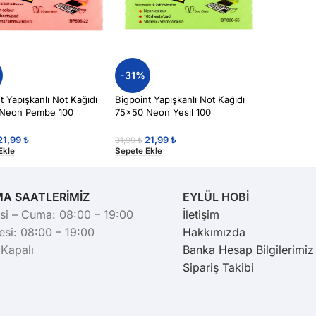
-31%
t Yapışkanlı Not Kağıdı
Bigpoint Yapışkanlı Not Kağıdı
Neon Pembe 100
75×50 Neon Yesıl 100
Post-it)
Yaprak(Post-it)
21,99
₺
21,99
₺
31,99
₺
Ekle
Sepete Ekle
MA SAATLERİMİZ
EYLÜL HOBİ
si – Cuma: 08:00 – 19:00
İletişim
si: 08:00 – 19:00
Hakkımızda
 Kapalı
Banka Hesap Bilgilerimiz
Sipariş Takibi