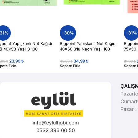
-31%
-30%
-31%
gpoint Yapışkanlı Not Kağıdı
Bigpoint Yapışkanlı Not Kağıdı
Bigpoin
lü 40×50 Yeşil 3 100
40×50 3’lu Neon Yeşil 100
75×50 
prak(Post-it)
Yaprak(Post-it)
Yaprak(
23,99
₺
34,99
₺
,99
₺
49,99
₺
31,99
₺
pete Ekle
Sepete Ekle
Sepete 
ÇALIŞ
Pazarte
Cumarte
Pazar :
info@eylulhobi.com
0532 396 00 50