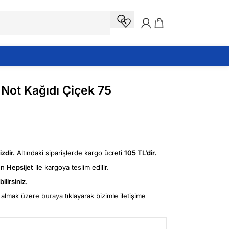
i Not Kağıdı Çiçek 75
zdir.
Altındaki siparişlerde kargo ücreti
105 TL’dir.
ün
Hepsijet
ile kargoya teslim edilir.
ilirsiniz.
fi almak üzere
buraya
tıklayarak bizimle iletişime