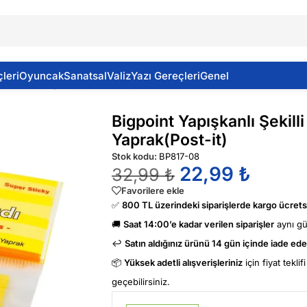
leri
Oyuncak
Sanatsal
Valiz
Yazı Gereçleri
Genel
illi Not Kağıdı Çiçek 75 Yaprak(Post-it)
Bigpoint Yapışkanlı Şekill
Yaprak(Post-it)
Stok kodu:
BP817-08
22,99
₺
32,99
₺
Favorilere ekle
✅
800 TL üzerindeki siparişlerde kargo ücretsi
🚚
Saat 14:00’e kadar verilen siparişler
aynı g
↩️
Satın aldığınız ürünü 14 gün içinde iade edeb
📦
Yüksek adetli alışverişleriniz
için fiyat tekli
geçebilirsiniz.