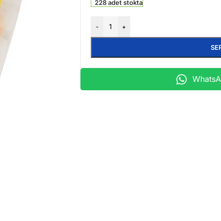
228 adet stokta
-
+
SE
WhatsAp