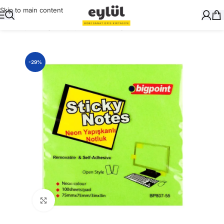
Skip to main content
Ana Sayfa
/
Kağıt
/
Yapışkanlı Not Kağıtları
-29%
Büyütmek için tıklayın