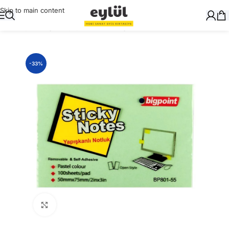
Skip to main content
Ana Sayfa
/
Kağıt
/
Yapışkanlı Not Kağıtları
-33%
Büyütmek için tıklayın