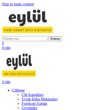
Skip to main content
Arama
0
0
öğe
0
öğe
Ciltleme
Cilt Kapakları
Evrak İmha Makinaları
Fotokopi Asetatı
Giyotinler