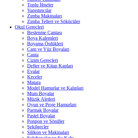
Toplu İğneler
Yapıştırıcılar
Zımba Makinaları
Zımba Telleri ve Sökücüler
Okul Gereçleri
Beslenme Çantası
Boya Kalemleri
Boyama Önlükleri
Cam ve Yüz Boyaları
Çanta
Çizim Gereçleri
Defter ve Kitap Kapları
Evalar
Keçeler
Matara
Model Hamurlar ve Kalıpları
Mum Boyalar
Müzik Aletleri
Oyun ve Proje Hamurları
Parmak Boyalar
Pastel Boyalar
Ponpon ve Şöniller
Şekilgeçler
Silikon ve Makinaları
Suluboyalar ve Su Kabı