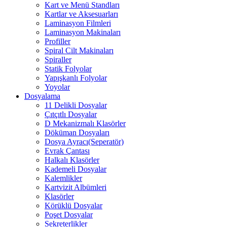
Kart ve Menü Standları
Kartlar ve Aksesuarları
Laminasyon Filmleri
Laminasyon Makinaları
Profiller
Spiral Cilt Makinaları
Spiraller
Statik Folyolar
Yapışkanlı Folyolar
Yoyolar
Dosyalama
11 Delikli Dosyalar
Çıtçıtlı Dosyalar
D Mekanizmalı Klasörler
Döküman Dosyaları
Dosya Ayracı(Seperatör)
Evrak Çantası
Halkalı Klasörler
Kademeli Dosyalar
Kalemlikler
Kartvizit Albümleri
Klasörler
Körüklü Dosyalar
Poşet Dosyalar
Sekreterlikler