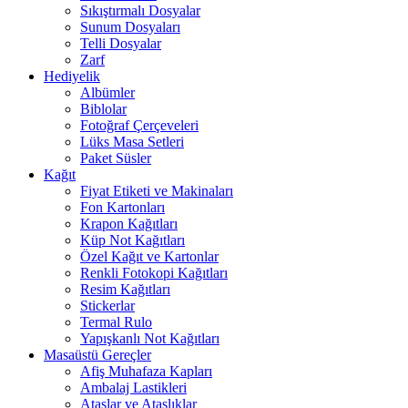
Sıkıştırmalı Dosyalar
Sunum Dosyaları
Telli Dosyalar
Zarf
Hediyelik
Albümler
Biblolar
Fotoğraf Çerçeveleri
Lüks Masa Setleri
Paket Süsler
Kağıt
Fiyat Etiketi ve Makinaları
Fon Kartonları
Krapon Kağıtları
Küp Not Kağıtları
Özel Kağıt ve Kartonlar
Renkli Fotokopi Kağıtları
Resim Kağıtları
Stickerlar
Termal Rulo
Yapışkanlı Not Kağıtları
Masaüstü Gereçler
Afiş Muhafaza Kapları
Ambalaj Lastikleri
Ataşlar ve Ataşlıklar