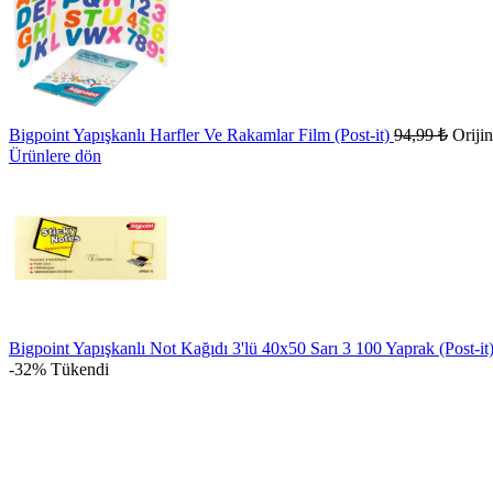
Bigpoint Yapışkanlı Harfler Ve Rakamlar Film (Post-it)
94,99
₺
Orijin
Ürünlere dön
Bigpoint Yapışkanlı Not Kağıdı 3'lü 40x50 Sarı 3 100 Yaprak (Post-it
-32%
Tükendi