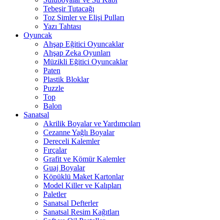
Tebeşir Tutacağı
Toz Simler ve Elişi Pulları
Yazı Tahtası
Oyuncak
Ahşap Eğitici Oyuncaklar
Ahşap Zeka Oyunları
Müzikli Eğitici Oyuncaklar
Paten
Plastik Bloklar
Puzzle
Top
Balon
Sanatsal
Akrilik Boyalar ve Yardımcıları
Cezanne Yağlı Boyalar
Dereceli Kalemler
Fırçalar
Grafit ve Kömür Kalemler
Guaj Boyalar
Köpüklü Maket Kartonlar
Model Killer ve Kalıpları
Paletler
Sanatsal Defterler
Sanatsal Resim Kağıtları