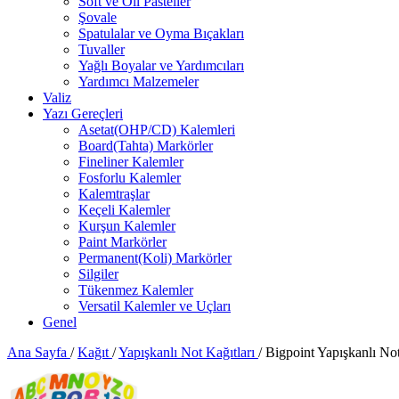
Soft ve Oil Pasteller
Şovale
Spatulalar ve Oyma Bıçakları
Tuvaller
Yağlı Boyalar ve Yardımcıları
Yardımcı Malzemeler
Valiz
Yazı Gereçleri
Asetat(OHP/CD) Kalemleri
Board(Tahta) Markörler
Fineliner Kalemler
Fosforlu Kalemler
Kalemtraşlar
Keçeli Kalemler
Kurşun Kalemler
Paint Markörler
Permanent(Koli) Markörler
Silgiler
Tükenmez Kalemler
Versatil Kalemler ve Uçları
Genel
Ana Sayfa
/
Kağıt
/
Yapışkanlı Not Kağıtları
/
Bigpoint Yapışkanlı N