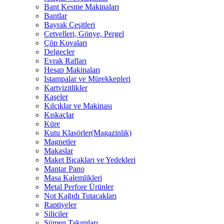
Bant Kesme Makinaları
Bantlar
Bayrak Çeşitleri
Cetvelleri, Gönye, Pergel
Çöp Kovaları
Delgeçler
Evrak Rafları
Hesap Makinaları
Istampalar ve Mürekkepleri
Kartvizitlikler
Kaşeler
Kılçıklar ve Makinası
Kıskaçlar
Küre
Kutu Klasörler(Magazinlik)
Magnetler
Makaslar
Maket Bıçakları ve Yedekleri
Mantar Pano
Masa Kalemlikleri
Metal Perfore Ürünler
Not Kağıdı Tutacakları
Raptiyeler
Siliciler
Sümen Takımları