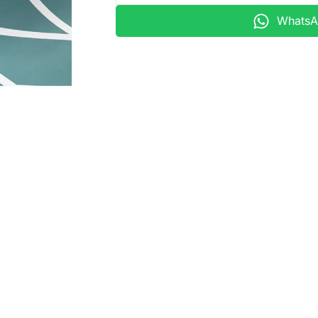
WhatsAp