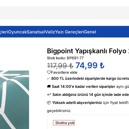
leri
Oyuncak
Sanatsal
Valiz
Yazı Gereçleri
Genel
lyo 2m Ok Desen No:77
Bigpoint Yapışkanlı Foly
Stok kodu:
BP691-77
74,99
₺
117,99
₺
Favorilere ekle
✅
800 TL üzerindeki siparişlerde kargo ücretsi
🚚
Saat 14:00’e kadar verilen siparişler
aynı g
↩️
Satın aldığınız ürünü 14 gün içinde iade edeb
📦
Yüksek adetli alışverişleriniz
için fiyat tekli
geçebilirsiniz.
Stokta yok