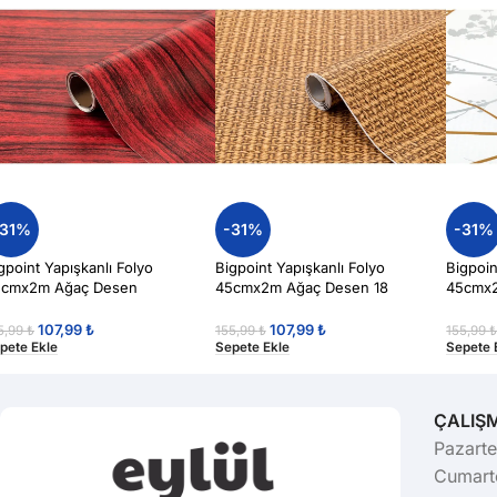
-31%
-31%
-31%
gpoint Yapışkanlı Folyo
Bigpoint Yapışkanlı Folyo
Bigpoin
5cmx2m Ağaç Desen
45cmx2m Ağaç Desen 18
45cmx2
107,99
₺
107,99
₺
5,99
₺
155,99
₺
155,99
pete Ekle
Sepete Ekle
Sepete 
ÇALIŞ
Pazarte
Cumarte