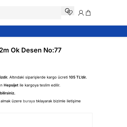
o 2m Ok Desen No:77
zdir.
Altındaki siparişlerde kargo ücreti
105 TL’dir.
ün
Hepsijet
ile kargoya teslim edilir.
ilirsiniz.
fi almak üzere
buraya
tıklayarak bizimle iletişime