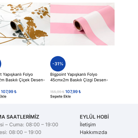
-31%
t Yapışkanlı Folyo
Bigpoint Yapışkanlı Folyo
m Baskılı Çiçek Desen-
45cmx2m Baskılı Çizgi Desen-
107,99
₺
107,99
₺
₺
155,99
₺
Ekle
Sepete Ekle
MA SAATLERİMİZ
EYLÜL HOBİ
si – Cuma: 08:00 – 19:00
İletişim
si: 08:00 – 19:00
Hakkımızda