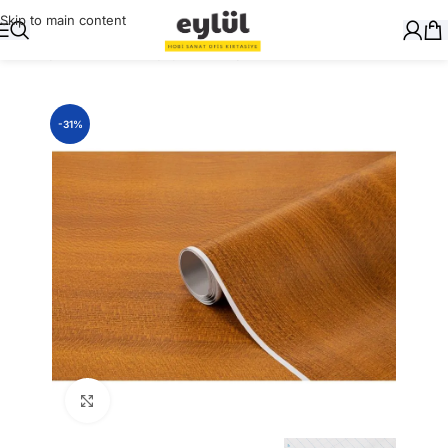
Skip to main content
Ana Sayfa
/
Ciltleme
/
Yapışkanlı Folyolar
-31%
Büyütmek için tıklayın