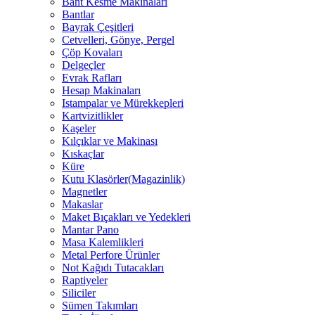
Bant Kesme Makinaları
Bantlar
Bayrak Çeşitleri
Cetvelleri, Gönye, Pergel
Çöp Kovaları
Delgeçler
Evrak Rafları
Hesap Makinaları
Istampalar ve Mürekkepleri
Kartvizitlikler
Kaşeler
Kılçıklar ve Makinası
Kıskaçlar
Küre
Kutu Klasörler(Magazinlik)
Magnetler
Makaslar
Maket Bıçakları ve Yedekleri
Mantar Pano
Masa Kalemlikleri
Metal Perfore Ürünler
Not Kağıdı Tutacakları
Raptiyeler
Siliciler
Sümen Takımları