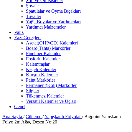
Soft ve Oil Pasteller
Şovale
Spatulalar ve Oyma Bıçakları
Tuvaller
Yağlı Boyalar ve Yardımcıları
Yardımcı Malzemeler
Valiz
Yazı Gereçleri
Asetat(OHP/CD) Kalemleri
Board(Tahta) Markörler
Fineliner Kalemler
Fosforlu Kalemler
Kalemtraşlar
Keçeli Kalemler
Kurşun Kalemler
Paint Markörler
Permanent(Koli) Markörler
Silgiler
Tükenmez Kalemler
Versatil Kalemler ve Uçları
Genel
Ana Sayfa
/
Ciltleme
/
Yapışkanlı Folyolar
/
Bigpoint Yapışkanlı
Folyo 2m Ağaç Desen No:20