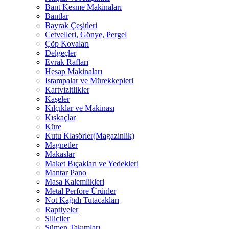
Bant Kesme Makinaları
Bantlar
Bayrak Çeşitleri
Cetvelleri, Gönye, Pergel
Çöp Kovaları
Delgeçler
Evrak Rafları
Hesap Makinaları
Istampalar ve Mürekkepleri
Kartvizitlikler
Kaşeler
Kılçıklar ve Makinası
Kıskaçlar
Küre
Kutu Klasörler(Magazinlik)
Magnetler
Makaslar
Maket Bıçakları ve Yedekleri
Mantar Pano
Masa Kalemlikleri
Metal Perfore Ürünler
Not Kağıdı Tutacakları
Raptiyeler
Siliciler
Sümen Takımları