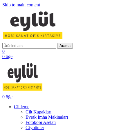
Skip to main content
Arama
0
0
öğe
0
öğe
Ciltleme
Cilt Kapakları
Evrak İmha Makinaları
Fotokopi Asetatı
Giyotinler