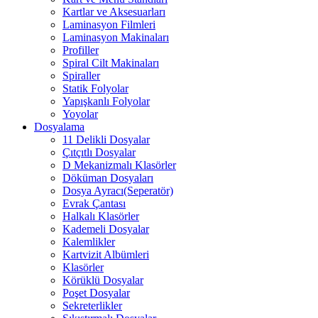
Kartlar ve Aksesuarları
Laminasyon Filmleri
Laminasyon Makinaları
Profiller
Spiral Cilt Makinaları
Spiraller
Statik Folyolar
Yapışkanlı Folyolar
Yoyolar
Dosyalama
11 Delikli Dosyalar
Çıtçıtlı Dosyalar
D Mekanizmalı Klasörler
Döküman Dosyaları
Dosya Ayracı(Seperatör)
Evrak Çantası
Halkalı Klasörler
Kademeli Dosyalar
Kalemlikler
Kartvizit Albümleri
Klasörler
Körüklü Dosyalar
Poşet Dosyalar
Sekreterlikler