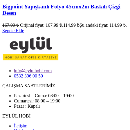
Bigpoint Yapışkanlı Folyo 45cmx2m Baskılı Çizgi
Desen
167,99
₺
Orijinal fiyat: 167,99 ₺.
114,99
₺
Şu andaki fiyat: 114,99 ₺.
Sepete Ekle
info@eylulhobi.com
0532 396 00 50
ÇALIŞMA SAATLERİMİZ
Pazartesi – Cuma: 08:00 – 19:00
Cumartesi: 08:00 – 19:00
Pazar : Kapalı
EYLÜL HOBİ
İletişim