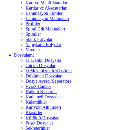
Kart ve Menü Standları
Kartlar ve Aksesuarları
Laminasyon Filmleri
Laminasyon Makinaları
Profiller
Spiral Cilt Makinaları
Spiraller
Statik Folyolar
Yapışkanlı Folyolar
Yoyolar
Dosyalama
11 Delikli Dosyalar
Çıtçıtlı Dosyalar
D Mekanizmalı Klasörler
Döküman Dosyaları
Dosya Ayracı(Seperatör)
Evrak Çantası
Halkalı Klasörler
Kademeli Dosyalar
Kalemlikler
Kartvizit Albümleri
Klasörler
Körüklü Dosyalar
Poşet Dosyalar
Sekreterlikler