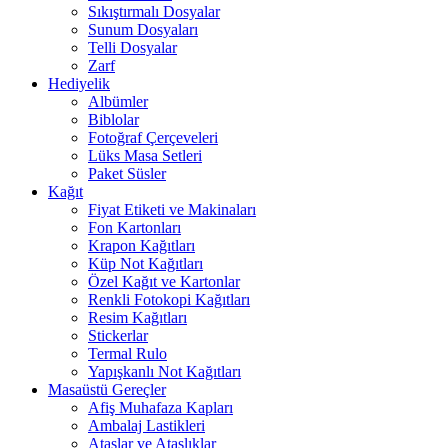
Sıkıştırmalı Dosyalar
Sunum Dosyaları
Telli Dosyalar
Zarf
Hediyelik
Albümler
Biblolar
Fotoğraf Çerçeveleri
Lüks Masa Setleri
Paket Süsler
Kağıt
Fiyat Etiketi ve Makinaları
Fon Kartonları
Krapon Kağıtları
Küp Not Kağıtları
Özel Kağıt ve Kartonlar
Renkli Fotokopi Kağıtları
Resim Kağıtları
Stickerlar
Termal Rulo
Yapışkanlı Not Kağıtları
Masaüstü Gereçler
Afiş Muhafaza Kapları
Ambalaj Lastikleri
Ataşlar ve Ataşlıklar