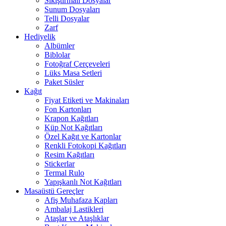
Sıkıştırmalı Dosyalar
Sunum Dosyaları
Telli Dosyalar
Zarf
Hediyelik
Albümler
Biblolar
Fotoğraf Çerçeveleri
Lüks Masa Setleri
Paket Süsler
Kağıt
Fiyat Etiketi ve Makinaları
Fon Kartonları
Krapon Kağıtları
Küp Not Kağıtları
Özel Kağıt ve Kartonlar
Renkli Fotokopi Kağıtları
Resim Kağıtları
Stickerlar
Termal Rulo
Yapışkanlı Not Kağıtları
Masaüstü Gereçler
Afiş Muhafaza Kapları
Ambalaj Lastikleri
Ataşlar ve Ataşlıklar