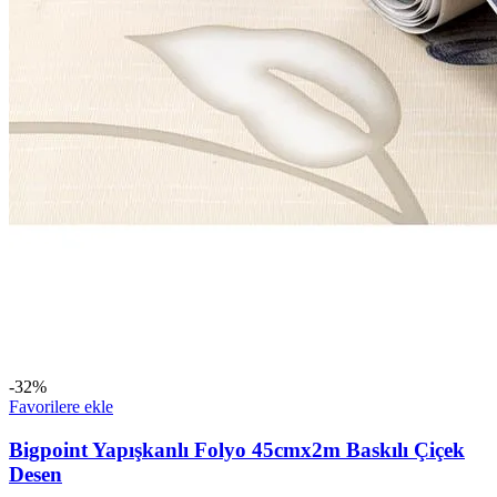
-32%
Favorilere ekle
Bigpoint Yapışkanlı Folyo 45cmx2m Baskılı Çiçek
Desen