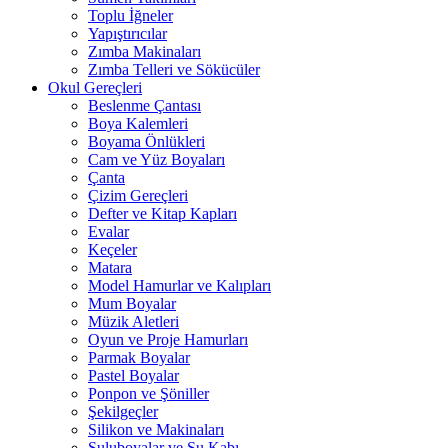
Toplu İğneler
Yapıştırıcılar
Zımba Makinaları
Zımba Telleri ve Sökücüler
Okul Gereçleri
Beslenme Çantası
Boya Kalemleri
Boyama Önlükleri
Cam ve Yüz Boyaları
Çanta
Çizim Gereçleri
Defter ve Kitap Kapları
Evalar
Keçeler
Matara
Model Hamurlar ve Kalıpları
Mum Boyalar
Müzik Aletleri
Oyun ve Proje Hamurları
Parmak Boyalar
Pastel Boyalar
Ponpon ve Şöniller
Şekilgeçler
Silikon ve Makinaları
Suluboyalar ve Su Kabı