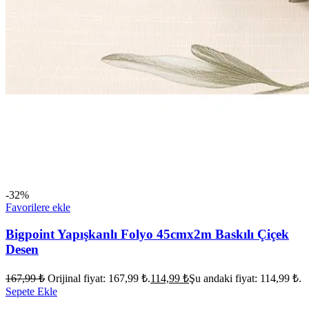
-32%
Favorilere ekle
Bigpoint Yapışkanlı Folyo 45cmx2m Baskılı Çiçek
Desen
167,99
₺
Orijinal fiyat: 167,99 ₺.
114,99
₺
Şu andaki fiyat: 114,99 ₺.
Sepete Ekle