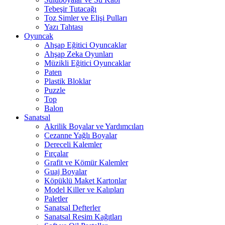
Tebeşir Tutacağı
Toz Simler ve Elişi Pulları
Yazı Tahtası
Oyuncak
Ahşap Eğitici Oyuncaklar
Ahşap Zeka Oyunları
Müzikli Eğitici Oyuncaklar
Paten
Plastik Bloklar
Puzzle
Top
Balon
Sanatsal
Akrilik Boyalar ve Yardımcıları
Cezanne Yağlı Boyalar
Dereceli Kalemler
Fırçalar
Grafit ve Kömür Kalemler
Guaj Boyalar
Köpüklü Maket Kartonlar
Model Killer ve Kalıpları
Paletler
Sanatsal Defterler
Sanatsal Resim Kağıtları