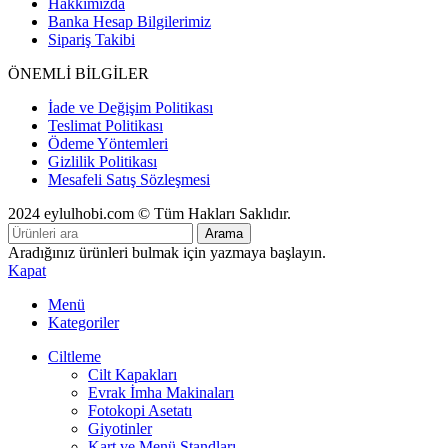
Hakkımızda
Banka Hesap Bilgilerimiz
Sipariş Takibi
ÖNEMLİ BİLGİLER
İade ve Değişim Politikası
Teslimat Politikası
Ödeme Yöntemleri
Gizlilik Politikası
Mesafeli Satış Sözleşmesi
2024 eylulhobi.com © Tüm Hakları Saklıdır.
Arama
Aradığınız ürünleri bulmak için yazmaya başlayın.
Kapat
Menü
Kategoriler
Ciltleme
Cilt Kapakları
Evrak İmha Makinaları
Fotokopi Asetatı
Giyotinler
Kart ve Menü Standları