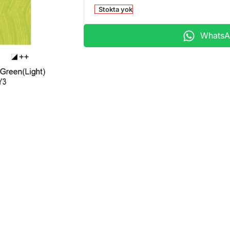
Stokta yok
WhatsAp