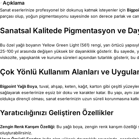
Açıklama
Sanat eserlerinize profesyonel bir dokunuş katmak isteyenler için
Bigpoi
parçası olup, yoğun pigmentasyonu sayesinde son derece parlak ve canlı ren
Sanatsal Kalitede Pigmentasyon ve Day
Bu özel yağlı boyanın Yellow Green Light (561) rengi, yarı örtücü yapısıy
25-100 yıl arasında değişen yüksek bir dayanıklılık gösterir. Bu sayede, yar
viskozite, yapışkanlık ve kuruma süreleri açısından tutarlılık gösterir, bu da
Çok Yönlü Kullanım Alanları ve Uygula
Bigpoint Yağlı Boya
, tuval, ahşap, keten, kağıt, karton gibi çeşitli yüzeyl
sağlayarak eserlerinize eşsiz bir doku ve karakter katar. Bu yapı, aynı 
oldukça dirençli olması, sanat eserlerinizin uzun süreli korunmasına katk
Yaratıcılığınızı Geliştiren Özellikler
Zengin Renk Karışım Özelliği:
Bu yağlı boya, zengin renk karışım özelliği sa
oluşturabilirsiniz.
Uzun Ömürlü Eserler:
Işığa olan yüksek dayanıklığı sayesinde, eserlerini