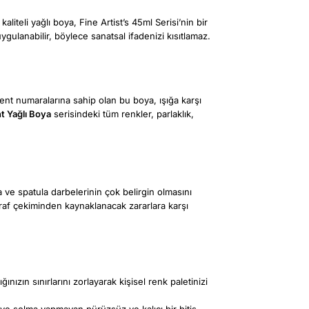
liteli yağlı boya, Fine Artist’s 45ml Serisi’nin bir
gulanabilir, böylece sanatsal ifadenizi kısıtlamaz.
ment numaralarına sahip olan bu boya, ışığa karşı
t Yağlı Boya
serisindeki tüm renkler, parlaklık,
ça ve spatula darbelerinin çok belirgin olmasını
ğraf çekiminden kaynaklanacak zararlara karşı
nızın sınırlarını zorlayarak kişisel renk paletinizi
 ve solma yapmayan pürüzsüz ve kalıcı bir bitiş