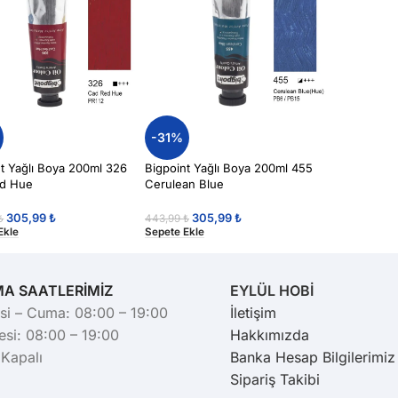
-31%
t Yağlı Boya 200ml 326
Bigpoint Yağlı Boya 200ml 455
d Hue
Cerulean Blue
305,99
₺
305,99
₺
₺
443,99
₺
Ekle
Sepete Ekle
MA SAATLERİMİZ
EYLÜL HOBİ
si – Cuma: 08:00 – 19:00
İletişim
si: 08:00 – 19:00
Hakkımızda
 Kapalı
Banka Hesap Bilgilerimiz
Sipariş Takibi