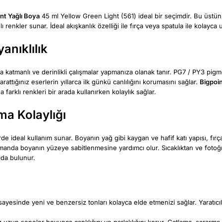
nt Yağlı Boya
45 ml Yellow Green Light (561) ideal bir seçimdir. Bu üstün ka
kler sunar. İdeal akışkanlık özelliği ile fırça veya spatula ile kolayca uy
anıklılık
la katmanlı ve derinlikli çalışmalar yapmanıza olanak tanır. PG7 / PY3 pig
attığınız eserlerin yıllarca ilk günkü canlılığını korumasını sağlar.
Bigpoin
 farklı renkleri bir arada kullanırken kolaylık sağlar.
ma Kolaylığı
erde ideal kullanım sunar. Boyanın yağ gibi kaygan ve hafif katı yapısı, fır
zamanda boyanın yüzeye sabitlenmesine yardımcı olur. Sıcaklıktan ve foto
ıda bulunur.
yesinde yeni ve benzersiz tonları kolayca elde etmenizi sağlar. Yaratıcılığı
z uzun seneler boyunca canlılığını ve parlaklığını korur. Çatlama, sararma