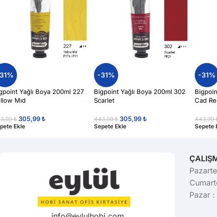
-31%
-31%
-31%
gpoint Yağlı Boya 200ml 227
Bigpoint Yağlı Boya 200ml 302
Bigpoin
llow Mıd
Scarlet
Cad Re
305,99
₺
305,99
₺
3,99
₺
443,99
₺
443,99
pete Ekle
Sepete Ekle
Sepete 
ÇALIŞ
Pazarte
Cumarte
Pazar :
info@eylulhobi.com