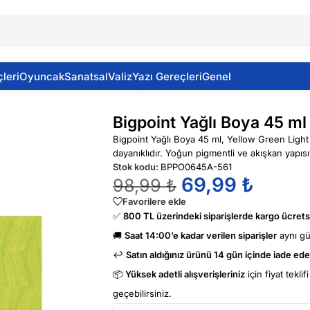
leri
Oyuncak
Sanatsal
Valiz
Yazı Gereçleri
Genel
ı Boya 45 ml Yellow Green Light 561
Bigpoint Yağlı Boya 45 ml
Bigpoint Yağlı Boya 45 ml, Yellow Green Light 
dayanıklıdır. Yoğun pigmentli ve akışkan yapısı
Stok kodu:
BPPO0645A-561
69,99
₺
98,99
₺
Favorilere ekle
✅
800 TL üzerindeki siparişlerde kargo ücretsi
🚚
Saat 14:00’e kadar verilen siparişler
aynı g
↩️
Satın aldığınız ürünü 14 gün içinde iade edeb
📦
Yüksek adetli alışverişleriniz
için fiyat tekli
geçebilirsiniz.