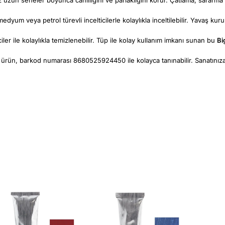
um veya petrol türevli incelticilerle kolaylıkla inceltilebilir. Yavaş kurum
ler ile kolaylıkla temizlenebilir. Tüp ile kolay kullanım imkanı sunan bu
Bi
n, barkod numarası 8680525924450 ile kolayca tanınabilir. Sanatınıza d