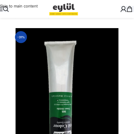
Skip to main content
Ana Sayfa
/
Sanatsal
/
Yağlı Boyalar ve Yardımcıları
-31%