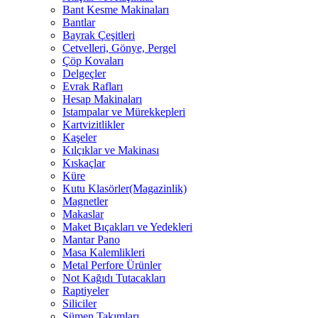
Bant Kesme Makinaları
Bantlar
Bayrak Çeşitleri
Cetvelleri, Gönye, Pergel
Çöp Kovaları
Delgeçler
Evrak Rafları
Hesap Makinaları
Istampalar ve Mürekkepleri
Kartvizitlikler
Kaşeler
Kılçıklar ve Makinası
Kıskaçlar
Küre
Kutu Klasörler(Magazinlik)
Magnetler
Makaslar
Maket Bıçakları ve Yedekleri
Mantar Pano
Masa Kalemlikleri
Metal Perfore Ürünler
Not Kağıdı Tutacakları
Raptiyeler
Siliciler
Sümen Takımları