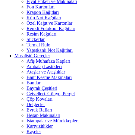
Fiyat Etiketi ve Makinaları
Fon Kartonları
Krapon Kağıtları
Küp Not Kağıtları
Özel Kağıt ve Kartonlar
Renkli Fotokopi Kağıtları
Resim Kağıtları
Stickerlar
Termal Rulo
Yapışkanlı Not Kağıtları
Masaüstü Gereçler
Afiş Muhafaza Kapları
Ambalaj Lastikleri
Ataşlar ve Ataşlıklar
Bant Kesme Makinaları
Bantlar
Bayrak Çeşitleri
Cetvelleri, Gönye, Pergel
Çöp Kovaları
Delgeçler
Evrak Rafları
Hesap Makinaları
Istampalar ve Mürekkepleri
Kartvizitlikler
Kaşeler