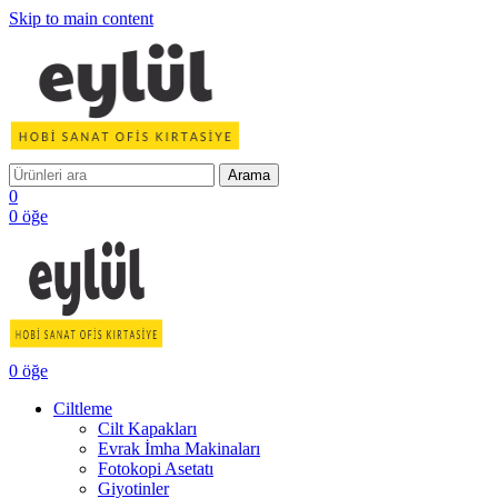
Skip to main content
Arama
0
0
öğe
0
öğe
Ciltleme
Cilt Kapakları
Evrak İmha Makinaları
Fotokopi Asetatı
Giyotinler