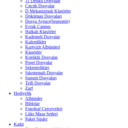
11 Delikli Dosyalar
Çıtçıtlı Dosyalar
D Mekanizmalı Klasörler
Döküman Dosyaları
Dosya Ayracı(Seperatör)
Evrak Çantası
Halkalı Klasörler
Kademeli Dosyalar
Kalemlikler
Kartvizit Albümleri
Klasörler
Körüklü Dosyalar
Poşet Dosyalar
Sekreterlikler
Sıkıştırmalı Dosyalar
Sunum Dosyaları
Telli Dosyalar
Zarf
Hediyelik
Albümler
Biblolar
Fotoğraf Çerçeveleri
Lüks Masa Setleri
Paket Süsler
Kağıt