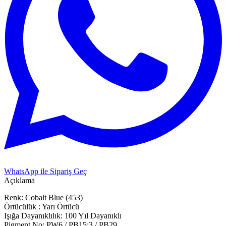
WhatsApp ile Sipariş Geç
Açıklama
Renk: Cobalt Blue (453)
Örtücülük : Yarı Örtücü
Işığa Dayanıklılık: 100 Yıl Dayanıklı
Pigment No: PW6 / PB15:3 / PB29