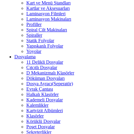
Kart ve Menü Standları
Kartlar ve Aksesuarları
Laminasyon Filmleri
Laminasyon Makinaları
Profiller
Spiral Cilt Makinaları
Spiraller
Statik Folyolar
Yapışkanlı Folyolar
Yoyolar
Dosyalama
11 Delikli Dosyalar
Çıtçıtlı Dosyalar
D Mekanizmalı Klasörler
Döküman Dosyaları
Dosya Ayracı(Seperatör)
Evrak Çantası
Halkalı Klasörler
Kademeli Dosyalar
Kalemlikler
Kartvizit Albümleri
Klasörler
Körüklü Dosyalar
Poşet Dosyalar
Sekreterlikler