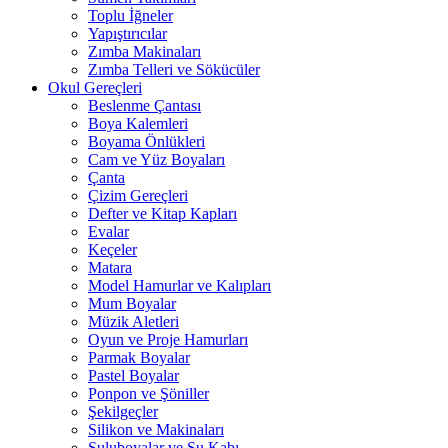
Toplu İğneler
Yapıştırıcılar
Zımba Makinaları
Zımba Telleri ve Sökücüler
Okul Gereçleri
Beslenme Çantası
Boya Kalemleri
Boyama Önlükleri
Cam ve Yüz Boyaları
Çanta
Çizim Gereçleri
Defter ve Kitap Kapları
Evalar
Keçeler
Matara
Model Hamurlar ve Kalıpları
Mum Boyalar
Müzik Aletleri
Oyun ve Proje Hamurları
Parmak Boyalar
Pastel Boyalar
Ponpon ve Şöniller
Şekilgeçler
Silikon ve Makinaları
Suluboyalar ve Su Kabı