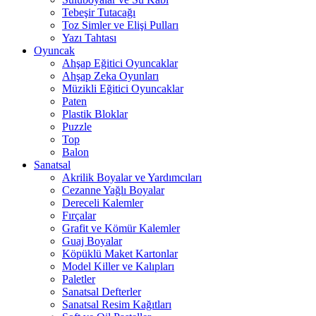
Tebeşir Tutacağı
Toz Simler ve Elişi Pulları
Yazı Tahtası
Oyuncak
Ahşap Eğitici Oyuncaklar
Ahşap Zeka Oyunları
Müzikli Eğitici Oyuncaklar
Paten
Plastik Bloklar
Puzzle
Top
Balon
Sanatsal
Akrilik Boyalar ve Yardımcıları
Cezanne Yağlı Boyalar
Dereceli Kalemler
Fırçalar
Grafit ve Kömür Kalemler
Guaj Boyalar
Köpüklü Maket Kartonlar
Model Killer ve Kalıpları
Paletler
Sanatsal Defterler
Sanatsal Resim Kağıtları