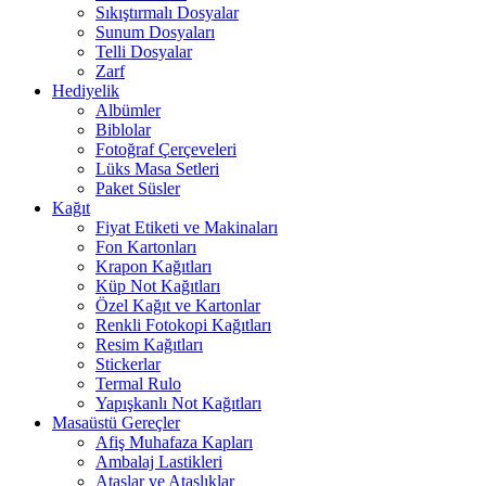
Sıkıştırmalı Dosyalar
Sunum Dosyaları
Telli Dosyalar
Zarf
Hediyelik
Albümler
Biblolar
Fotoğraf Çerçeveleri
Lüks Masa Setleri
Paket Süsler
Kağıt
Fiyat Etiketi ve Makinaları
Fon Kartonları
Krapon Kağıtları
Küp Not Kağıtları
Özel Kağıt ve Kartonlar
Renkli Fotokopi Kağıtları
Resim Kağıtları
Stickerlar
Termal Rulo
Yapışkanlı Not Kağıtları
Masaüstü Gereçler
Afiş Muhafaza Kapları
Ambalaj Lastikleri
Ataşlar ve Ataşlıklar