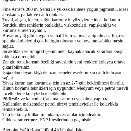
Fine Artist’s 200 ml Serisi ile yüksek kalitede yoğun pigmentli, ideal
akışkanlı, parlak ve canlı renkler.
Tuval, ahşap, keten, kağıt, karton v.b. yüzeylerde ideal kullanım.
Serideki tüm renklerin parlaklığı, viskoziteleri, yapışkanlığı ve
kuruma süreleri aynıdır.
Boyanın yağ gibi kaygan ve hafif katı yapıya sahip olması, fırça ve
spatula darbelerini çok belirgin olmasını ve boyanın sabitlenmesini
sağlar.
Sıcaklıktan ve fotoğraf çekiminden kaynaklanacak zararlara karşı
oldukça dirençlidir.
Zengin renk karışım özelliği sayesinde yeni renkleri kolayca ortaya
çıkarabilirsiniz.
Işığa olan dayanıklığı ile uzun seneler eserlerinizin canlı kalmasını
sağlar.
Yavaş kurur, tam kuruması için en az 2-7 gün bekletilmesi önerilir.
Bütün boyama teknikleri için uygundur. Medyum veya petrol türevli
incelticilerle kolaylıkla inceltilebilir.
Pürüzsüz ve kalıcıdır. Çatlama, sararma ve solma yapmaz.
Kullanılan malzemeler petrol türevi temizleyiciler ile kolaylıkla
temizlenebilir.
Tüp ile kolay kullanım imkanı, ressamlar için idealdir.
Cilde zarar vermez, EN71 testlerinden geçmiştir.
Bigpoint Yağlı Boya 200ml 453 Cobalt Blue