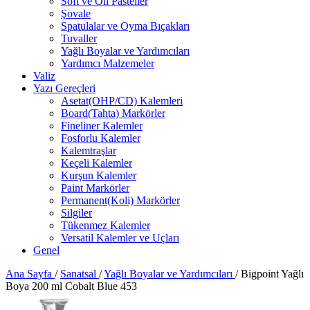
Soft ve Oil Pasteller
Şovale
Spatulalar ve Oyma Bıçakları
Tuvaller
Yağlı Boyalar ve Yardımcıları
Yardımcı Malzemeler
Valiz
Yazı Gereçleri
Asetat(OHP/CD) Kalemleri
Board(Tahta) Markörler
Fineliner Kalemler
Fosforlu Kalemler
Kalemtraşlar
Keçeli Kalemler
Kurşun Kalemler
Paint Markörler
Permanent(Koli) Markörler
Silgiler
Tükenmez Kalemler
Versatil Kalemler ve Uçları
Genel
Ana Sayfa
/
Sanatsal
/
Yağlı Boyalar ve Yardımcıları
/
Bigpoint Yağlı
Boya 200 ml Cobalt Blue 453