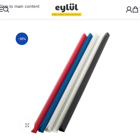
Skip to main content
Ana Sayfa
/
Ciltleme
/
Profiller
-31%
Büyütmek için tıklayın