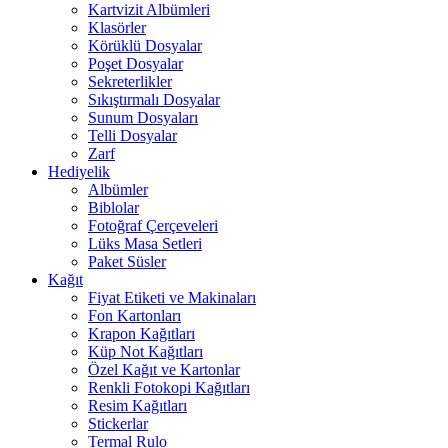
Kartvizit Albümleri
Klasörler
Körüklü Dosyalar
Poşet Dosyalar
Sekreterlikler
Sıkıştırmalı Dosyalar
Sunum Dosyaları
Telli Dosyalar
Zarf
Hediyelik
Albümler
Biblolar
Fotoğraf Çerçeveleri
Lüks Masa Setleri
Paket Süsler
Kağıt
Fiyat Etiketi ve Makinaları
Fon Kartonları
Krapon Kağıtları
Küp Not Kağıtları
Özel Kağıt ve Kartonlar
Renkli Fotokopi Kağıtları
Resim Kağıtları
Stickerlar
Termal Rulo