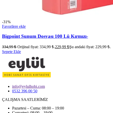
-31%
Favorilere ekle
Bigpoint Sunum Dosyası 100 Lü Kırmızı-
334,99
₺
Orijinal fiyat: 334,99 ₺.
229,99
₺
Şu andaki fiyat: 229,99 ₺.
Sepete Ekle
info@eylulhobi.com
0532 396 00 50
ÇALIŞMA SAATLERİMİZ
Pazartesi – Cuma: 08:00 – 19:00
Cumartesi: 08:00 – 19:00