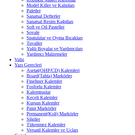
Model Killer ve Kalıpları
Paletler
Sanatsal Defterler
Sanatsal Resim Kağıtları
Soft ve Oil Pasteller
Şovale
Spatulalar ve Oyma Bıçakları
Tuvaller
Yağlı Boyalar ve Yardımcıları
Yardımcı Malzemeler
Valiz
Yazı Gereçleri
Asetat(OHP/CD) Kalemleri
Board(Tahta) Markörler
Fineliner Kalemler
Fosforlu Kalemler
Kalemtraşlar
Keçeli Kalemler
Kurşun Kalemler
Paint Markörler
Permanent(Koli) Markörler
Silgiler
Tükenmez Kalemler
Versatil Kalemler ve Uçları