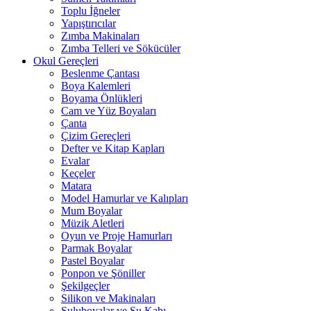
Toplu İğneler
Yapıştırıcılar
Zımba Makinaları
Zımba Telleri ve Sökücüler
Okul Gereçleri
Beslenme Çantası
Boya Kalemleri
Boyama Önlükleri
Cam ve Yüz Boyaları
Çanta
Çizim Gereçleri
Defter ve Kitap Kapları
Evalar
Keçeler
Matara
Model Hamurlar ve Kalıpları
Mum Boyalar
Müzik Aletleri
Oyun ve Proje Hamurları
Parmak Boyalar
Pastel Boyalar
Ponpon ve Şöniller
Şekilgeçler
Silikon ve Makinaları
Suluboyalar ve Su Kabı