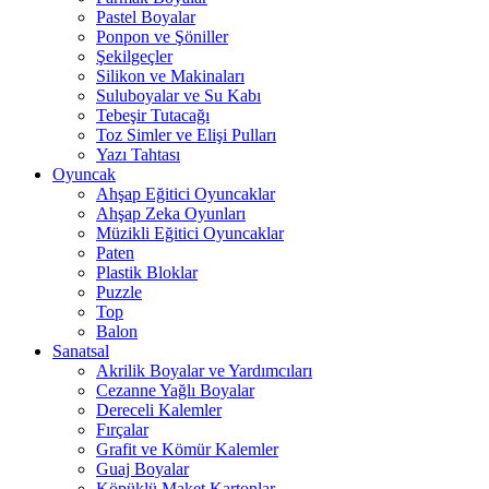
Pastel Boyalar
Ponpon ve Şöniller
Şekilgeçler
Silikon ve Makinaları
Suluboyalar ve Su Kabı
Tebeşir Tutacağı
Toz Simler ve Elişi Pulları
Yazı Tahtası
Oyuncak
Ahşap Eğitici Oyuncaklar
Ahşap Zeka Oyunları
Müzikli Eğitici Oyuncaklar
Paten
Plastik Bloklar
Puzzle
Top
Balon
Sanatsal
Akrilik Boyalar ve Yardımcıları
Cezanne Yağlı Boyalar
Dereceli Kalemler
Fırçalar
Grafit ve Kömür Kalemler
Guaj Boyalar
Köpüklü Maket Kartonlar