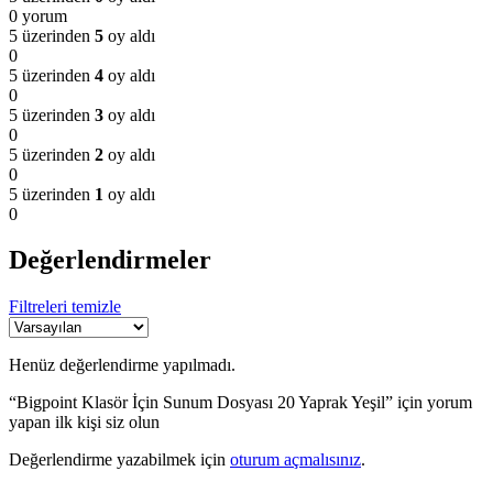
0 yorum
5 üzerinden
5
oy aldı
0
5 üzerinden
4
oy aldı
0
5 üzerinden
3
oy aldı
0
5 üzerinden
2
oy aldı
0
5 üzerinden
1
oy aldı
0
Değerlendirmeler
Filtreleri temizle
Henüz değerlendirme yapılmadı.
“Bigpoint Klasör İçin Sunum Dosyası 20 Yaprak Yeşil” için yorum
yapan ilk kişi siz olun
Değerlendirme yazabilmek için
oturum açmalısınız
.