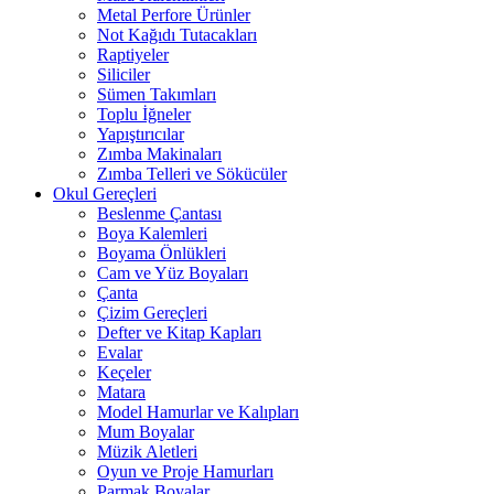
Metal Perfore Ürünler
Not Kağıdı Tutacakları
Raptiyeler
Siliciler
Sümen Takımları
Toplu İğneler
Yapıştırıcılar
Zımba Makinaları
Zımba Telleri ve Sökücüler
Okul Gereçleri
Beslenme Çantası
Boya Kalemleri
Boyama Önlükleri
Cam ve Yüz Boyaları
Çanta
Çizim Gereçleri
Defter ve Kitap Kapları
Evalar
Keçeler
Matara
Model Hamurlar ve Kalıpları
Mum Boyalar
Müzik Aletleri
Oyun ve Proje Hamurları
Parmak Boyalar