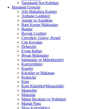
Yapışkanlı Not Kağıtları
Masaüstü Gereçler
Afiş Muhafaza Kapları
Ambalaj Lastikleri
Ataşlar ve Ataşlıklar
Bant Kesme Makinaları
Bantlar
Bayrak Çeşitleri
Cetvelleri, Gönye, Pergel
Çöp Kovaları
Delgeçler
Evrak Rafları
Hesap Makinaları
Istampalar ve Mürekkepleri
Kartvizitlikler
Kaşeler
Kılçıklar ve Makinası
Kıskaçlar
Küre
Kutu Klasörler(Magazinlik)
Magnetler
Makaslar
Maket Bıçakları ve Yedekleri
Mantar Pano
Masa Kalemlikleri