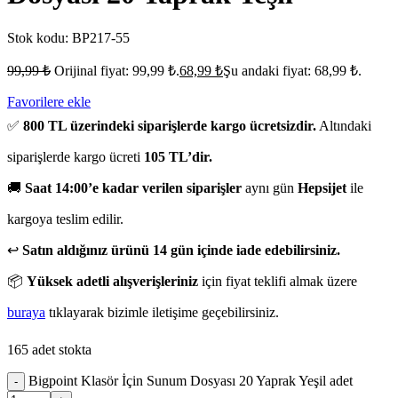
Stok kodu:
BP217-55
99,99
₺
Orijinal fiyat: 99,99 ₺.
68,99
₺
Şu andaki fiyat: 68,99 ₺.
Favorilere ekle
✅
800 TL üzerindeki siparişlerde kargo ücretsizdir.
Altındaki
siparişlerde kargo ücreti
105 TL’dir.
🚚
Saat 14:00’e kadar verilen siparişler
aynı gün
Hepsijet
ile
kargoya teslim edilir.
↩️
Satın aldığınız ürünü 14 gün içinde iade edebilirsiniz.
📦
Yüksek adetli alışverişleriniz
için fiyat teklifi almak üzere
buraya
tıklayarak bizimle iletişime geçebilirsiniz.
165 adet stokta
Bigpoint Klasör İçin Sunum Dosyası 20 Yaprak Yeşil adet
-