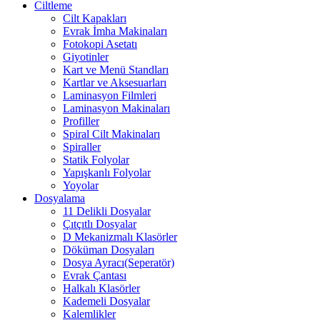
Ciltleme
Cilt Kapakları
Evrak İmha Makinaları
Fotokopi Asetatı
Giyotinler
Kart ve Menü Standları
Kartlar ve Aksesuarları
Laminasyon Filmleri
Laminasyon Makinaları
Profiller
Spiral Cilt Makinaları
Spiraller
Statik Folyolar
Yapışkanlı Folyolar
Yoyolar
Dosyalama
11 Delikli Dosyalar
Çıtçıtlı Dosyalar
D Mekanizmalı Klasörler
Döküman Dosyaları
Dosya Ayracı(Seperatör)
Evrak Çantası
Halkalı Klasörler
Kademeli Dosyalar
Kalemlikler