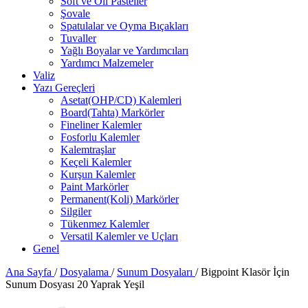
Soft ve Oil Pasteller
Şovale
Spatulalar ve Oyma Bıçakları
Tuvaller
Yağlı Boyalar ve Yardımcıları
Yardımcı Malzemeler
Valiz
Yazı Gereçleri
Asetat(OHP/CD) Kalemleri
Board(Tahta) Markörler
Fineliner Kalemler
Fosforlu Kalemler
Kalemtraşlar
Keçeli Kalemler
Kurşun Kalemler
Paint Markörler
Permanent(Koli) Markörler
Silgiler
Tükenmez Kalemler
Versatil Kalemler ve Uçları
Genel
Ana Sayfa
/
Dosyalama
/
Sunum Dosyaları
/
Bigpoint Klasör İçin
Sunum Dosyası 20 Yaprak Yeşil