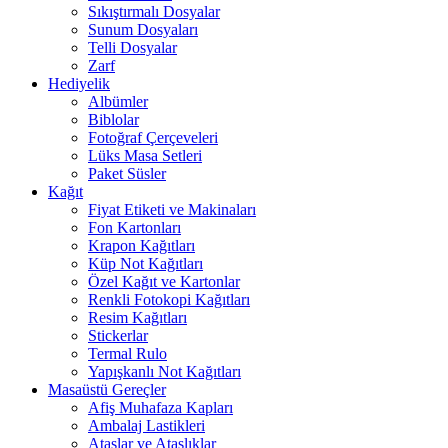
Sıkıştırmalı Dosyalar
Sunum Dosyaları
Telli Dosyalar
Zarf
Hediyelik
Albümler
Biblolar
Fotoğraf Çerçeveleri
Lüks Masa Setleri
Paket Süsler
Kağıt
Fiyat Etiketi ve Makinaları
Fon Kartonları
Krapon Kağıtları
Küp Not Kağıtları
Özel Kağıt ve Kartonlar
Renkli Fotokopi Kağıtları
Resim Kağıtları
Stickerlar
Termal Rulo
Yapışkanlı Not Kağıtları
Masaüstü Gereçler
Afiş Muhafaza Kapları
Ambalaj Lastikleri
Ataşlar ve Ataşlıklar