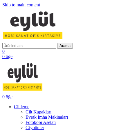
Skip to main content
Arama
0
0
öğe
0
öğe
Ciltleme
Cilt Kapakları
Evrak İmha Makinaları
Fotokopi Asetatı
Giyotinler