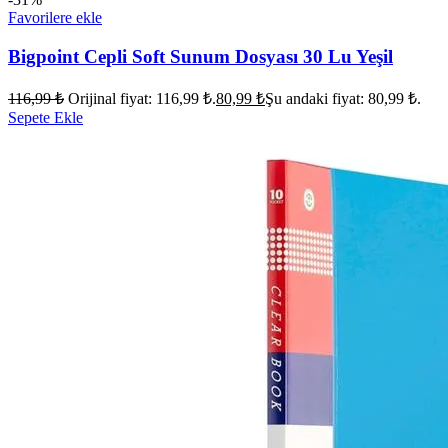
Favorilere ekle
Bigpoint Cepli Soft Sunum Dosyası 30 Lu Yeşil
116,99
₺
Orijinal fiyat: 116,99 ₺.
80,99
₺
Şu andaki fiyat: 80,99 ₺.
Sepete Ekle