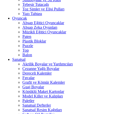
Tebeşir Tutacağı
Toz Simler ve Elişi Pulları
Yazı Tahtası
Oyuncak
Ahşap Eğitici Oyuncaklar
Ahşap Zeka Oyunları
Müzikli Eğitici Oyuncaklar
Paten
Plastik Bloklar
Puzzle
Top
Balon
Sanatsal
Akrilik Boyalar ve Yardımcıları
Cezanne Yağlı Boyalar
Dereceli Kalemler
Fırçalar
Grafit ve Kömür Kalemler
Guaj Boyalar
Köpüklü Maket Kartonlar
Model Killer ve Kalıpları
Paletler
Sanatsal Defterler
Sanatsal Resim Kağıtları