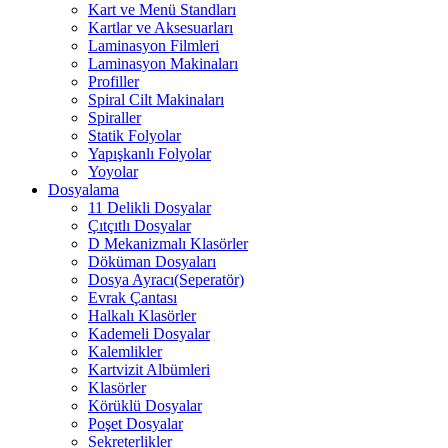
Kart ve Menü Standları
Kartlar ve Aksesuarları
Laminasyon Filmleri
Laminasyon Makinaları
Profiller
Spiral Cilt Makinaları
Spiraller
Statik Folyolar
Yapışkanlı Folyolar
Yoyolar
Dosyalama
11 Delikli Dosyalar
Çıtçıtlı Dosyalar
D Mekanizmalı Klasörler
Döküman Dosyaları
Dosya Ayracı(Seperatör)
Evrak Çantası
Halkalı Klasörler
Kademeli Dosyalar
Kalemlikler
Kartvizit Albümleri
Klasörler
Körüklü Dosyalar
Poşet Dosyalar
Sekreterlikler