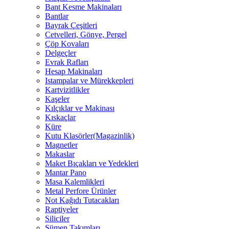
Bant Kesme Makinaları
Bantlar
Bayrak Çeşitleri
Cetvelleri, Gönye, Pergel
Çöp Kovaları
Delgeçler
Evrak Rafları
Hesap Makinaları
Istampalar ve Mürekkepleri
Kartvizitlikler
Kaşeler
Kılçıklar ve Makinası
Kıskaçlar
Küre
Kutu Klasörler(Magazinlik)
Magnetler
Makaslar
Maket Bıçakları ve Yedekleri
Mantar Pano
Masa Kalemlikleri
Metal Perfore Ürünler
Not Kağıdı Tutacakları
Raptiyeler
Siliciler
Sümen Takımları