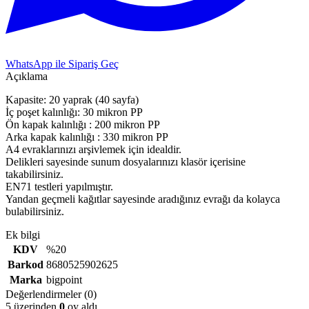
WhatsApp ile Sipariş Geç
Açıklama
Kapasite: 20 yaprak (40 sayfa)
İç poşet kalınlığı: 30 mikron PP
Ön kapak kalınlığı : 200 mikron PP
Arka kapak kalınlığı : 330 mikron PP
A4 evraklarınızı arşivlemek için idealdir.
Delikleri sayesinde sunum dosyalarınızı klasör içerisine
takabilirsiniz.
EN71 testleri yapılmıştır.
Yandan geçmeli kağıtlar sayesinde aradığınız evrağı da kolayca
bulabilirsiniz.
Ek bilgi
KDV
%20
Barkod
8680525902625
Marka
bigpoint
Değerlendirmeler (0)
5 üzerinden
0
oy aldı