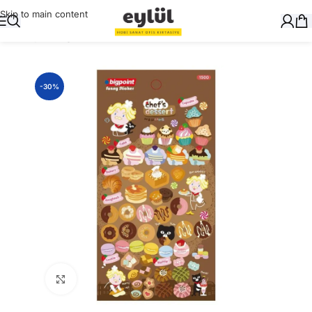
Skip to main content
Ana Sayfa
/
Kağıt
/
Stickerlar
-30%
Büyütmek için tıklayın