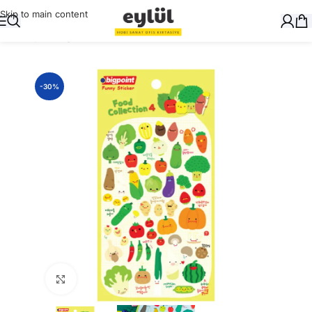
Skip to main content
Ana Sayfa
/
Kağıt
/
Stickerlar
-30%
Büyütmek için tıklayın