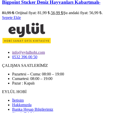
Bigpoint Stıcker Deniz Hayvanları Kabartmalı-
81,99
₺
Orijinal fiyat: 81,99 ₺.
56,99
₺
Şu andaki fiyat: 56,99 ₺.
Sepete Ekle
info@eylulhobi.com
0532 396 00 50
ÇALIŞMA SAATLERİMİZ
Pazartesi – Cuma: 08:00 – 19:00
Cumartesi: 08:00 – 19:00
Pazar : Kapalı
EYLÜL HOBİ
İletişim
Hakkımızda
Banka Hesap Bilgilerimiz