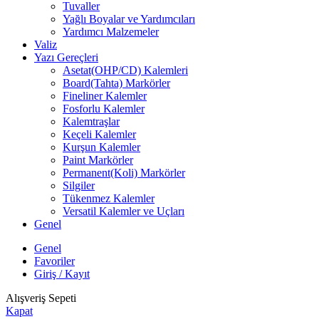
Tuvaller
Yağlı Boyalar ve Yardımcıları
Yardımcı Malzemeler
Valiz
Yazı Gereçleri
Asetat(OHP/CD) Kalemleri
Board(Tahta) Markörler
Fineliner Kalemler
Fosforlu Kalemler
Kalemtraşlar
Keçeli Kalemler
Kurşun Kalemler
Paint Markörler
Permanent(Koli) Markörler
Silgiler
Tükenmez Kalemler
Versatil Kalemler ve Uçları
Genel
Genel
Favoriler
Giriş / Kayıt
Alışveriş Sepeti
Kapat