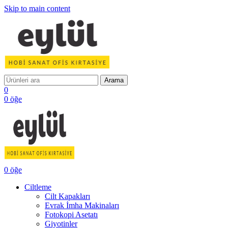
Skip to main content
Arama
0
0
öğe
0
öğe
Ciltleme
Cilt Kapakları
Evrak İmha Makinaları
Fotokopi Asetatı
Giyotinler