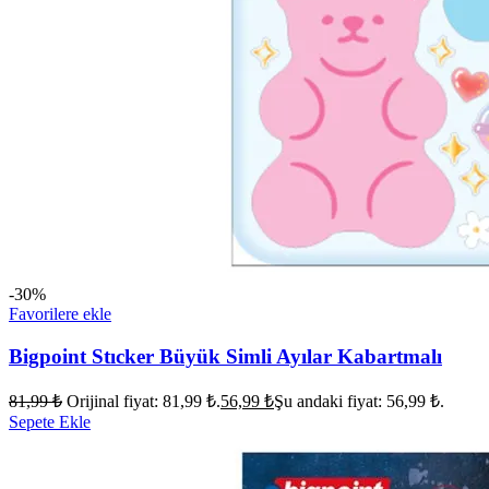
-30%
Favorilere ekle
Bigpoint Stıcker Büyük Simli Ayılar Kabartmalı
81,99
₺
Orijinal fiyat: 81,99 ₺.
56,99
₺
Şu andaki fiyat: 56,99 ₺.
Sepete Ekle