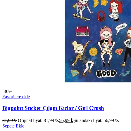
-30%
Favorilere ekle
Bigpoint Stıcker Çılgın Kızlar / Gırl Crush
81,99
₺
Orijinal fiyat: 81,99 ₺.
56,99
₺
Şu andaki fiyat: 56,99 ₺.
Sepete Ekle