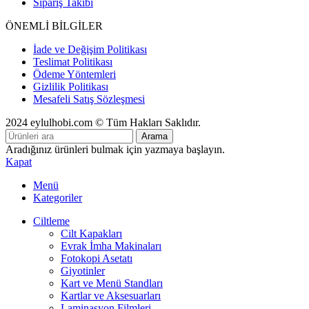
Sipariş Takibi
ÖNEMLİ BİLGİLER
İade ve Değişim Politikası
Teslimat Politikası
Ödeme Yöntemleri
Gizlilik Politikası
Mesafeli Satış Sözleşmesi
2024 eylulhobi.com © Tüm Hakları Saklıdır.
Arama
Aradığınız ürünleri bulmak için yazmaya başlayın.
Kapat
Menü
Kategoriler
Ciltleme
Cilt Kapakları
Evrak İmha Makinaları
Fotokopi Asetatı
Giyotinler
Kart ve Menü Standları
Kartlar ve Aksesuarları
Laminasyon Filmleri