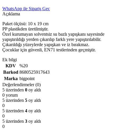
WhatsApp ile Sipariş Geç
Açıklama
Paket ölçüsü: 10 x 19 cm
PP plastikden üretilmiştir.
Özel kurumayan solventsiz su bazlı yapışkanı sayesinde
yapıştırıldığı yerden çıkarılıp farklı yere yapıştırılabilir.
Çıkarıldığı yüzeylerde yapışkan ve iz bırakmaz.
Çocuklar için güvenli, EN71 testlerinden geçmiştir.
Ek bilgi
KDV
%20
Barkod
8680525917643
Marka
bigpoint
Değerlendirmeler (0)
5 üzerinden
0
oy aldı
0 yorum
5 üzerinden
5
oy aldı
0
5 üzerinden
4
oy aldı
0
5 üzerinden
3
oy aldı
0