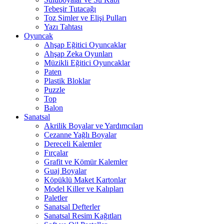
Tebeşir Tutacağı
Toz Simler ve Elişi Pulları
Yazı Tahtası
Oyuncak
Ahşap Eğitici Oyuncaklar
Ahşap Zeka Oyunları
Müzikli Eğitici Oyuncaklar
Paten
Plastik Bloklar
Puzzle
Top
Balon
Sanatsal
Akrilik Boyalar ve Yardımcıları
Cezanne Yağlı Boyalar
Dereceli Kalemler
Fırçalar
Grafit ve Kömür Kalemler
Guaj Boyalar
Köpüklü Maket Kartonlar
Model Killer ve Kalıpları
Paletler
Sanatsal Defterler
Sanatsal Resim Kağıtları