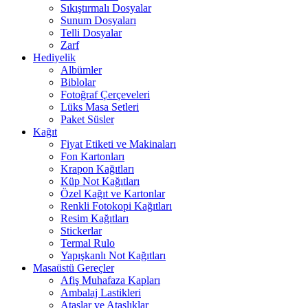
Sıkıştırmalı Dosyalar
Sunum Dosyaları
Telli Dosyalar
Zarf
Hediyelik
Albümler
Biblolar
Fotoğraf Çerçeveleri
Lüks Masa Setleri
Paket Süsler
Kağıt
Fiyat Etiketi ve Makinaları
Fon Kartonları
Krapon Kağıtları
Küp Not Kağıtları
Özel Kağıt ve Kartonlar
Renkli Fotokopi Kağıtları
Resim Kağıtları
Stickerlar
Termal Rulo
Yapışkanlı Not Kağıtları
Masaüstü Gereçler
Afiş Muhafaza Kapları
Ambalaj Lastikleri
Ataşlar ve Ataşlıklar