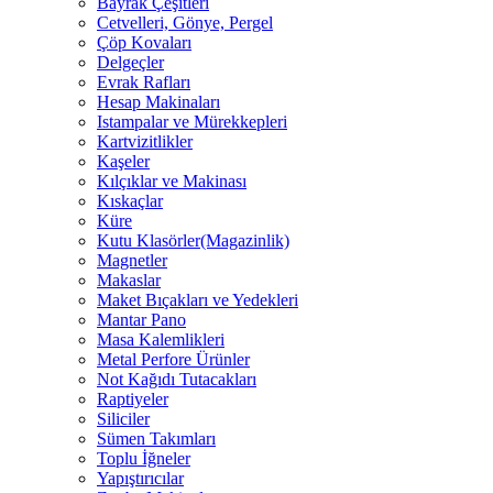
Bayrak Çeşitleri
Cetvelleri, Gönye, Pergel
Çöp Kovaları
Delgeçler
Evrak Rafları
Hesap Makinaları
Istampalar ve Mürekkepleri
Kartvizitlikler
Kaşeler
Kılçıklar ve Makinası
Kıskaçlar
Küre
Kutu Klasörler(Magazinlik)
Magnetler
Makaslar
Maket Bıçakları ve Yedekleri
Mantar Pano
Masa Kalemlikleri
Metal Perfore Ürünler
Not Kağıdı Tutacakları
Raptiyeler
Siliciler
Sümen Takımları
Toplu İğneler
Yapıştırıcılar