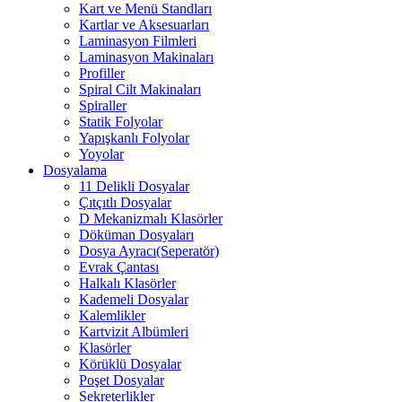
Kart ve Menü Standları
Kartlar ve Aksesuarları
Laminasyon Filmleri
Laminasyon Makinaları
Profiller
Spiral Cilt Makinaları
Spiraller
Statik Folyolar
Yapışkanlı Folyolar
Yoyolar
Dosyalama
11 Delikli Dosyalar
Çıtçıtlı Dosyalar
D Mekanizmalı Klasörler
Döküman Dosyaları
Dosya Ayracı(Seperatör)
Evrak Çantası
Halkalı Klasörler
Kademeli Dosyalar
Kalemlikler
Kartvizit Albümleri
Klasörler
Körüklü Dosyalar
Poşet Dosyalar
Sekreterlikler