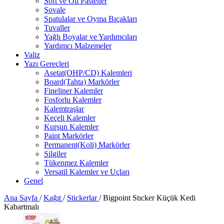
Soft ve Oil Pasteller
Şovale
Spatulalar ve Oyma Bıçakları
Tuvaller
Yağlı Boyalar ve Yardımcıları
Yardımcı Malzemeler
Valiz
Yazı Gereçleri
Asetat(OHP/CD) Kalemleri
Board(Tahta) Markörler
Fineliner Kalemler
Fosforlu Kalemler
Kalemtraşlar
Keçeli Kalemler
Kurşun Kalemler
Paint Markörler
Permanent(Koli) Markörler
Silgiler
Tükenmez Kalemler
Versatil Kalemler ve Uçları
Genel
Ana Sayfa
/
Kağıt
/
Stickerlar
/
Bigpoint Stıcker Küçük Kedi
Kabartmalı