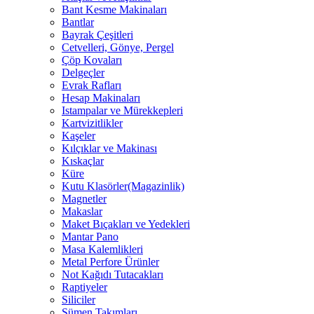
Bant Kesme Makinaları
Bantlar
Bayrak Çeşitleri
Cetvelleri, Gönye, Pergel
Çöp Kovaları
Delgeçler
Evrak Rafları
Hesap Makinaları
Istampalar ve Mürekkepleri
Kartvizitlikler
Kaşeler
Kılçıklar ve Makinası
Kıskaçlar
Küre
Kutu Klasörler(Magazinlik)
Magnetler
Makaslar
Maket Bıçakları ve Yedekleri
Mantar Pano
Masa Kalemlikleri
Metal Perfore Ürünler
Not Kağıdı Tutacakları
Raptiyeler
Siliciler
Sümen Takımları