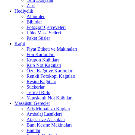
Telli Dosyalar
Zarf
Hediyelik
Albümler
Biblolar
Fotoğraf Çerçeveleri
Lüks Masa Setleri
Paket Süsler
Kağıt
Fiyat Etiketi ve Makinaları
Fon Kartonları
Krapon Kağıtları
Küp Not Kağıtları
Özel Kağıt ve Kartonlar
Renkli Fotokopi Kağıtları
Resim Kağıtları
Stickerlar
Termal Rulo
Yapışkanlı Not Kağıtları
Masaüstü Gereçler
Afiş Muhafaza Kapları
Ambalaj Lastikleri
Ataşlar ve Ataşlıklar
Bant Kesme Makinaları
Bantlar