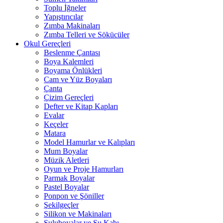
Toplu İğneler
Yapıştırıcılar
Zımba Makinaları
Zımba Telleri ve Sökücüler
Okul Gereçleri
Beslenme Çantası
Boya Kalemleri
Boyama Önlükleri
Cam ve Yüz Boyaları
Çanta
Çizim Gereçleri
Defter ve Kitap Kapları
Evalar
Keçeler
Matara
Model Hamurlar ve Kalıpları
Mum Boyalar
Müzik Aletleri
Oyun ve Proje Hamurları
Parmak Boyalar
Pastel Boyalar
Ponpon ve Şöniller
Şekilgeçler
Silikon ve Makinaları
Suluboyalar ve Su Kabı