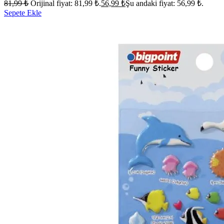
81,99
₺
Orijinal fiyat: 81,99 ₺.
56,99
₺
Şu andaki fiyat: 56,99 ₺.
Sepete Ekle