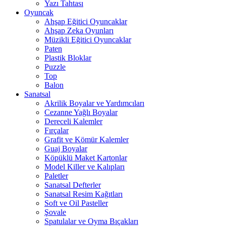
Yazı Tahtası
Oyuncak
Ahşap Eğitici Oyuncaklar
Ahşap Zeka Oyunları
Müzikli Eğitici Oyuncaklar
Paten
Plastik Bloklar
Puzzle
Top
Balon
Sanatsal
Akrilik Boyalar ve Yardımcıları
Cezanne Yağlı Boyalar
Dereceli Kalemler
Fırçalar
Grafit ve Kömür Kalemler
Guaj Boyalar
Köpüklü Maket Kartonlar
Model Killer ve Kalıpları
Paletler
Sanatsal Defterler
Sanatsal Resim Kağıtları
Soft ve Oil Pasteller
Şovale
Spatulalar ve Oyma Bıçakları