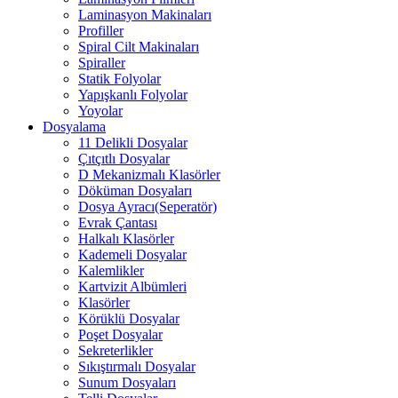
Laminasyon Makinaları
Profiller
Spiral Cilt Makinaları
Spiraller
Statik Folyolar
Yapışkanlı Folyolar
Yoyolar
Dosyalama
11 Delikli Dosyalar
Çıtçıtlı Dosyalar
D Mekanizmalı Klasörler
Döküman Dosyaları
Dosya Ayracı(Seperatör)
Evrak Çantası
Halkalı Klasörler
Kademeli Dosyalar
Kalemlikler
Kartvizit Albümleri
Klasörler
Körüklü Dosyalar
Poşet Dosyalar
Sekreterlikler
Sıkıştırmalı Dosyalar
Sunum Dosyaları