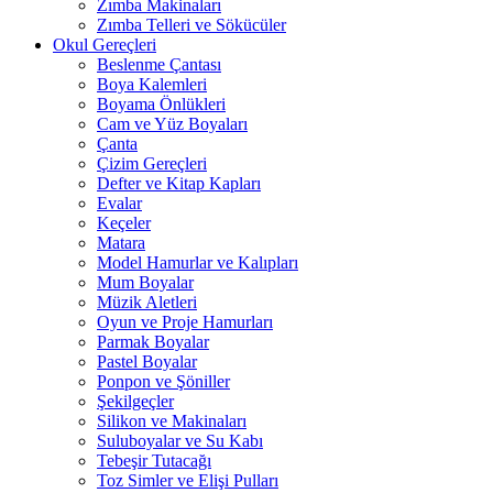
Zımba Makinaları
Zımba Telleri ve Sökücüler
Okul Gereçleri
Beslenme Çantası
Boya Kalemleri
Boyama Önlükleri
Cam ve Yüz Boyaları
Çanta
Çizim Gereçleri
Defter ve Kitap Kapları
Evalar
Keçeler
Matara
Model Hamurlar ve Kalıpları
Mum Boyalar
Müzik Aletleri
Oyun ve Proje Hamurları
Parmak Boyalar
Pastel Boyalar
Ponpon ve Şöniller
Şekilgeçler
Silikon ve Makinaları
Suluboyalar ve Su Kabı
Tebeşir Tutacağı
Toz Simler ve Elişi Pulları