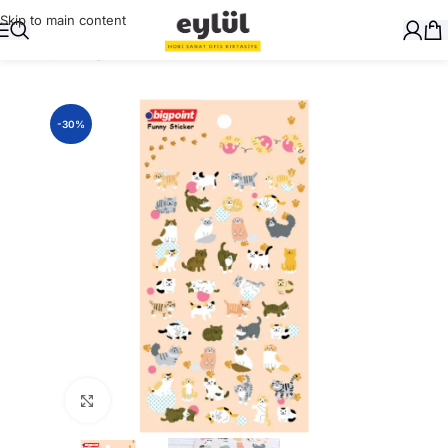
Skip to main content
Ana Sayfa
/
Kağıt
/
Stickerlar
-30%
Büyütmek için tıklayın