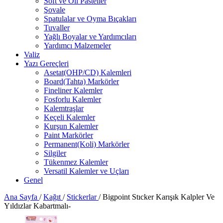
Soft ve Oil Pasteller
Şovale
Spatulalar ve Oyma Bıçakları
Tuvaller
Yağlı Boyalar ve Yardımcıları
Yardımcı Malzemeler
Valiz
Yazı Gereçleri
Asetat(OHP/CD) Kalemleri
Board(Tahta) Markörler
Fineliner Kalemler
Fosforlu Kalemler
Kalemtraşlar
Keçeli Kalemler
Kurşun Kalemler
Paint Markörler
Permanent(Koli) Markörler
Silgiler
Tükenmez Kalemler
Versatil Kalemler ve Uçları
Genel
Ana Sayfa
/
Kağıt
/
Stickerlar
/
Bigpoint Stıcker Karışık Kalpler Ve
Yıldızlar Kabartmalı-