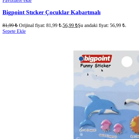
Favorilere ekle
Bigpoint Stıcker Çocuklar Kabartmalı
81,99
₺
Orijinal fiyat: 81,99 ₺.
56,99
₺
Şu andaki fiyat: 56,99 ₺.
Sepete Ekle