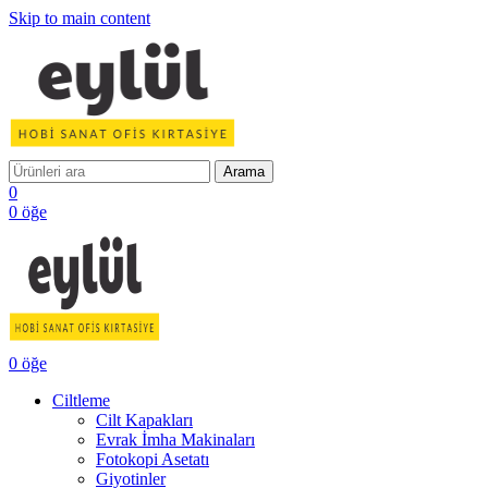
Skip to main content
Arama
0
0
öğe
0
öğe
Ciltleme
Cilt Kapakları
Evrak İmha Makinaları
Fotokopi Asetatı
Giyotinler