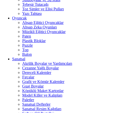
Tebeşir Tutacağı
Toz Simler ve Elişi Pulları
Yazı Tahtası
Oyuncak
Ahşap Eğitici Oyuncaklar
Ahşap Zeka Oyunları
Müzikli Eğitici Oyuncaklar
Paten
Plastik Bloklar
Puzzle
Top
Balon
Sanatsal
Akrilik Boyalar ve Yardımcıları
Cezanne Yağlı Boyalar
Dereceli Kalemler
Fırçalar
Grafit ve Kömür Kalemler
Guaj Boyalar
Köpüklü Maket Kartonlar
Model Killer ve Kalıpları
Paletler
Sanatsal Defterler
Sanatsal Resim Kağıtları