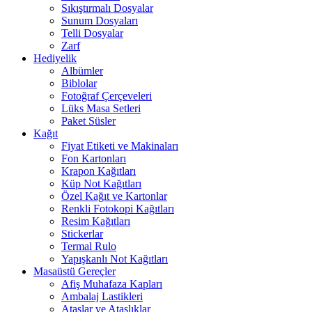
Sıkıştırmalı Dosyalar
Sunum Dosyaları
Telli Dosyalar
Zarf
Hediyelik
Albümler
Biblolar
Fotoğraf Çerçeveleri
Lüks Masa Setleri
Paket Süsler
Kağıt
Fiyat Etiketi ve Makinaları
Fon Kartonları
Krapon Kağıtları
Küp Not Kağıtları
Özel Kağıt ve Kartonlar
Renkli Fotokopi Kağıtları
Resim Kağıtları
Stickerlar
Termal Rulo
Yapışkanlı Not Kağıtları
Masaüstü Gereçler
Afiş Muhafaza Kapları
Ambalaj Lastikleri
Ataşlar ve Ataşlıklar