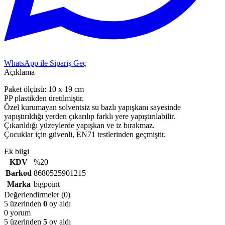
WhatsApp ile Sipariş Geç
Açıklama
Paket ölçüsü: 10 x 19 cm
PP plastikden üretilmiştir.
Özel kurumayan solventsiz su bazlı yapışkanı sayesinde
yapıştırıldığı yerden çıkarılıp farklı yere yapıştırılabilir.
Çıkarıldığı yüzeylerde yapışkan ve iz bırakmaz.
Çocuklar için güvenli, EN71 testlerinden geçmiştir.
Ek bilgi
KDV
%20
Barkod
8680525901215
Marka
bigpoint
Değerlendirmeler (0)
5 üzerinden
0
oy aldı
0 yorum
5 üzerinden
5
oy aldı