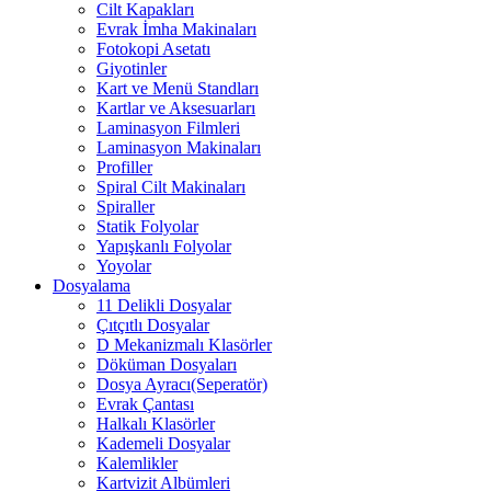
Cilt Kapakları
Evrak İmha Makinaları
Fotokopi Asetatı
Giyotinler
Kart ve Menü Standları
Kartlar ve Aksesuarları
Laminasyon Filmleri
Laminasyon Makinaları
Profiller
Spiral Cilt Makinaları
Spiraller
Statik Folyolar
Yapışkanlı Folyolar
Yoyolar
Dosyalama
11 Delikli Dosyalar
Çıtçıtlı Dosyalar
D Mekanizmalı Klasörler
Döküman Dosyaları
Dosya Ayracı(Seperatör)
Evrak Çantası
Halkalı Klasörler
Kademeli Dosyalar
Kalemlikler
Kartvizit Albümleri