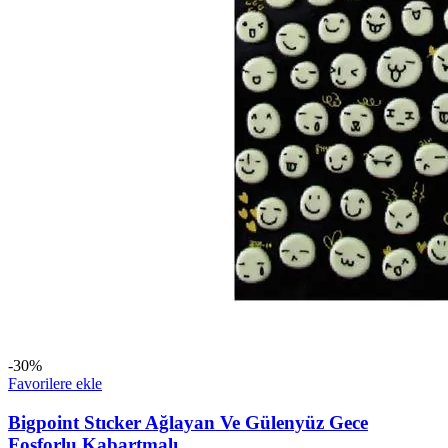
-30%
Favorilere ekle
Bigpoint Stıcker Ağlayan Ve Gülenyüz Gece
Fosforlu Kabartmalı