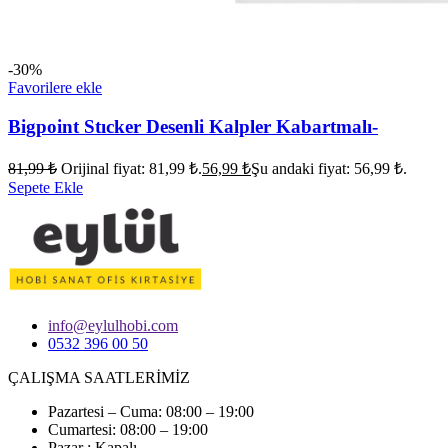
-30%
Favorilere ekle
Bigpoint Stıcker Desenli Kalpler Kabartmalı-
81,99
₺
Orijinal fiyat: 81,99 ₺.
56,99
₺
Şu andaki fiyat: 56,99 ₺.
Sepete Ekle
info@eylulhobi.com
0532 396 00 50
ÇALIŞMA SAATLERİMİZ
Pazartesi – Cuma: 08:00 – 19:00
Cumartesi: 08:00 – 19:00
Pazar : Kapalı