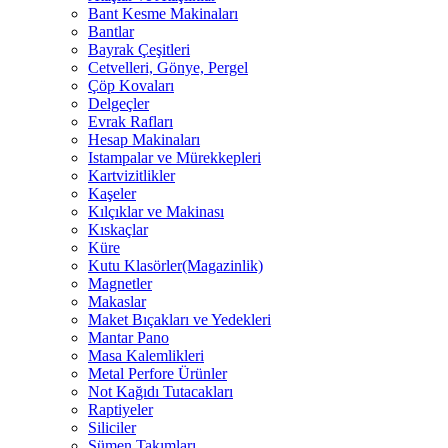
Bant Kesme Makinaları
Bantlar
Bayrak Çeşitleri
Cetvelleri, Gönye, Pergel
Çöp Kovaları
Delgeçler
Evrak Rafları
Hesap Makinaları
Istampalar ve Mürekkepleri
Kartvizitlikler
Kaşeler
Kılçıklar ve Makinası
Kıskaçlar
Küre
Kutu Klasörler(Magazinlik)
Magnetler
Makaslar
Maket Bıçakları ve Yedekleri
Mantar Pano
Masa Kalemlikleri
Metal Perfore Ürünler
Not Kağıdı Tutacakları
Raptiyeler
Siliciler
Sümen Takımları