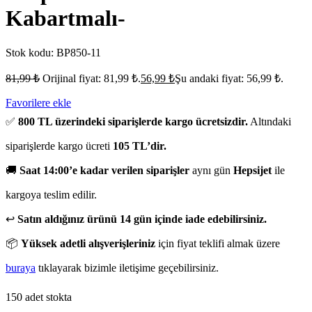
Kabartmalı-
Stok kodu:
BP850-11
81,99
₺
Orijinal fiyat: 81,99 ₺.
56,99
₺
Şu andaki fiyat: 56,99 ₺.
Favorilere ekle
✅
800 TL üzerindeki siparişlerde kargo ücretsizdir.
Altındaki
siparişlerde kargo ücreti
105 TL’dir.
🚚
Saat 14:00’e kadar verilen siparişler
aynı gün
Hepsijet
ile
kargoya teslim edilir.
↩️
Satın aldığınız ürünü 14 gün içinde iade edebilirsiniz.
📦
Yüksek adetli alışverişleriniz
için fiyat teklifi almak üzere
buraya
tıklayarak bizimle iletişime geçebilirsiniz.
150 adet stokta