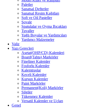
Model Killer ve Kalıpları
Paletler
Sanatsal Defterler
Sanatsal Resim Kağıtları
Soft ve Oil Pasteller
Şovale
Spatulalar ve Oyma Bıçakları
Tuvaller
Yağlı Boyalar ve Yardımcıları
Yardımcı Malzemeler
Valiz
Yazı Gereçleri
Asetat(OHP/CD) Kalemleri
Board(Tahta) Markörler
Fineliner Kalemler
Fosforlu Kalemler
Kalemtraşlar
Keçeli Kalemler
Kurşun Kalemler
Paint Markörler
Permanent(Koli) Markörler
Silgiler
Tükenmez Kalemler
Versatil Kalemler ve Uçları
Genel