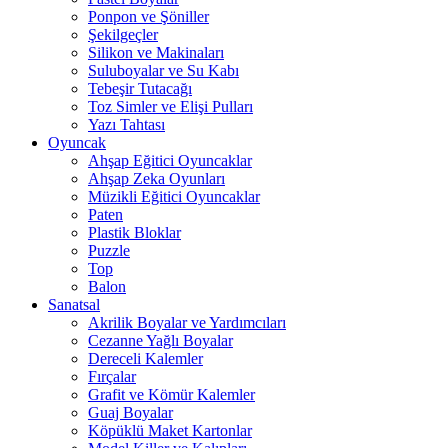
Ponpon ve Şöniller
Şekilgeçler
Silikon ve Makinaları
Suluboyalar ve Su Kabı
Tebeşir Tutacağı
Toz Simler ve Elişi Pulları
Yazı Tahtası
Oyuncak
Ahşap Eğitici Oyuncaklar
Ahşap Zeka Oyunları
Müzikli Eğitici Oyuncaklar
Paten
Plastik Bloklar
Puzzle
Top
Balon
Sanatsal
Akrilik Boyalar ve Yardımcıları
Cezanne Yağlı Boyalar
Dereceli Kalemler
Fırçalar
Grafit ve Kömür Kalemler
Guaj Boyalar
Köpüklü Maket Kartonlar