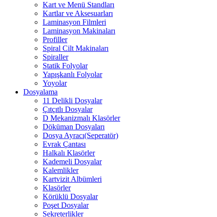
Kart ve Menü Standları
Kartlar ve Aksesuarları
Laminasyon Filmleri
Laminasyon Makinaları
Profiller
Spiral Cilt Makinaları
Spiraller
Statik Folyolar
Yapışkanlı Folyolar
Yoyolar
Dosyalama
11 Delikli Dosyalar
Çıtçıtlı Dosyalar
D Mekanizmalı Klasörler
Döküman Dosyaları
Dosya Ayracı(Seperatör)
Evrak Çantası
Halkalı Klasörler
Kademeli Dosyalar
Kalemlikler
Kartvizit Albümleri
Klasörler
Körüklü Dosyalar
Poşet Dosyalar
Sekreterlikler