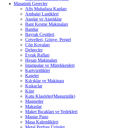
Masaüstü Gereçler
Afiş Muhafaza Kapları
Ambalaj Lastikleri
Ataşlar ve Ataşlıklar
Bant Kesme Makinaları
Bantlar
Bayrak Çeşitleri
Cetvelleri, Gönye, Pergel
Çöp Kovaları
Delgeçler
Evrak Rafları
Hesap Makinaları
Istampalar ve Mürekkepleri
Kartvizitlikler
Kaşeler
Kılçıklar ve Makinası
Kıskaçlar
Küre
Kutu Klasörler(Magazinlik)
Magnetler
Makaslar
Maket Bıçakları ve Yedekleri
Mantar Pano
Masa Kalemlikleri
Metal Perfore Ürünler