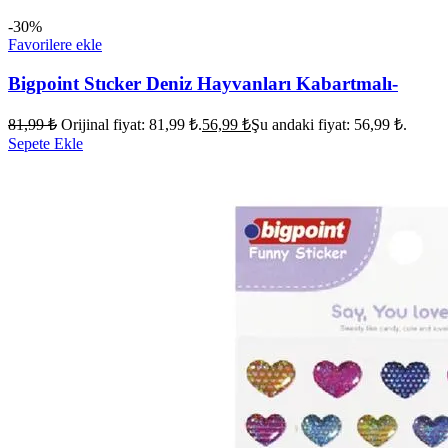
-30%
Favorilere ekle
Bigpoint Stıcker Deniz Hayvanları Kabartmalı-
81,99
₺
Orijinal fiyat: 81,99 ₺.
56,99
₺
Şu andaki fiyat: 56,99 ₺.
Sepete Ekle