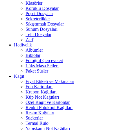
Klasörler
Körüklü Dosyalar
Poşet Dosyalar
Sekreterlikler
Sıkıştırmalı Dosyalar
Sunum Dosyaları
Telli Dosyalar
Zarf
Hediyelik
Albümler
Biblolar
Fotoğraf Çerçeveleri
Lüks Masa Setleri
Paket Süsler
Kağıt
Fiyat Etiketi ve Makinaları
Fon Kartonları
Krapon Kağıtları
Küp Not Kağıtları
Özel Kağıt ve Kartonlar
Renkli Fotokopi Kağıtları
Resim Kağıtları
Stickerlar
Termal Rulo
Yapışkanlı Not Kağıtları