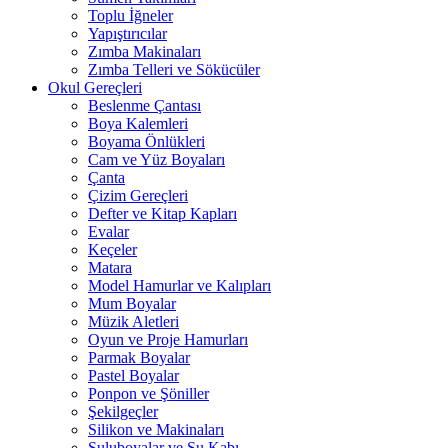
Toplu İğneler
Yapıştırıcılar
Zımba Makinaları
Zımba Telleri ve Sökücüler
Okul Gereçleri
Beslenme Çantası
Boya Kalemleri
Boyama Önlükleri
Cam ve Yüz Boyaları
Çanta
Çizim Gereçleri
Defter ve Kitap Kapları
Evalar
Keçeler
Matara
Model Hamurlar ve Kalıpları
Mum Boyalar
Müzik Aletleri
Oyun ve Proje Hamurları
Parmak Boyalar
Pastel Boyalar
Ponpon ve Şöniller
Şekilgeçler
Silikon ve Makinaları
Suluboyalar ve Su Kabı