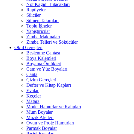
Not Kağıdı Tutacakları
Raptiyeler
Siliciler
Sümen Takımları
Toplu İğneler
Yapıştırıcılar
Zımba Makinaları
Zımba Telleri ve Sökücüler
Okul Gereçleri
Beslenme Çantası
Boya Kalemleri
Boyama Önlükleri
Cam ve Yüz Boyaları
Çanta
Çizim Gereçleri
Defter ve Kitap Kapları
Evalar
Keçeler
Matara
Model Hamurlar ve Kalıpları
Mum Boyalar
Müzik Aletleri
Oyun ve Proje Hamurları
Parmak Boyalar
Pastel Boyalar